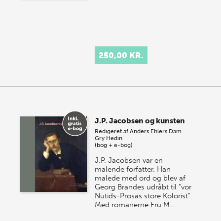
250,00 KR.
J.P. Jacobsen og kunsten
Redigeret af
Anders Ehlers Dam
Gry Hedin
(bog + e-bog)
J.P. Jacobsen var en
malende forfatter. Han
malede med ord og blev af
Georg Brandes udråbt til "vor
Nutids-Prosas store Kolorist".
Med romanerne Fru M…