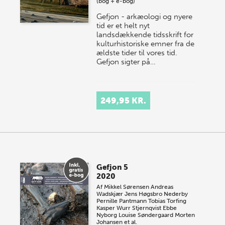
(bog + e-bog)
Gefjon - arkæologi og nyere
tid er et helt nyt
landsdækkende tidsskrift for
kulturhistoriske emner fra de
ældste tider til vores tid.
Gefjon sigter på…
249,95 KR.
Gefjon 5
2020
Af
Mikkel Sørensen
Andreas
Wadskjær
Jens Høgsbro Nederby
Pernille Pantmann
Tobias Torfing
Kasper Wurr Stjernqvist
Ebbe
Nyborg
Louise Søndergaard
Morten
Johansen et al.