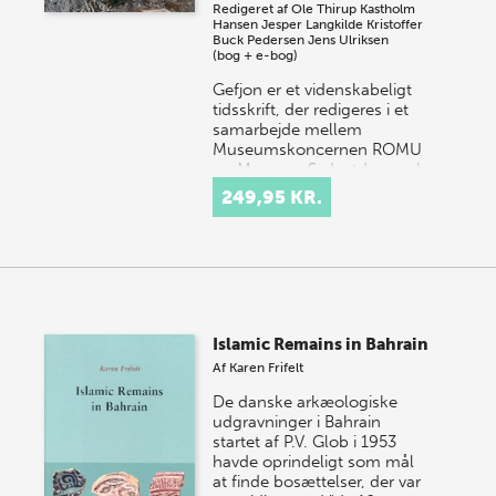
Redigeret af
Ole Thirup Kastholm
Hansen
Jesper Langkilde
Kristoffer
Buck Pedersen
Jens Ulriksen
(bog + e-bog)
Gefjon er et videnskabeligt
tidsskrift, der redigeres i et
samarbejde mellem
Museumskoncernen ROMU
og Museum Sydøstdanmark,
og udgives af Aarhus Unive…
249,95 KR.
Islamic Remains in Bahrain
Af
Karen Frifelt
De danske arkæologiske
udgravninger i Bahrain
startet af P.V. Glob i 1953
havde oprindeligt som mål
at finde bosættelser, der var