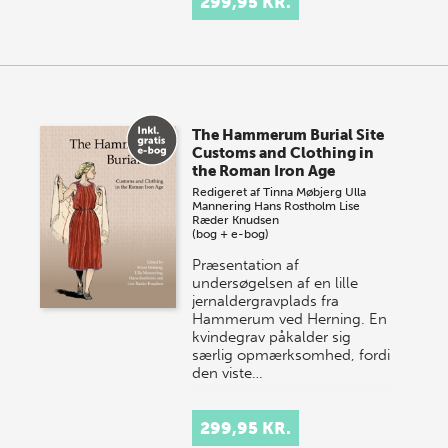
299,95 KR.
The Hammerum Burial Site
Customs and Clothing in
the Roman Iron Age
Redigeret af
Tinna Møbjerg
Ulla
Mannering
Hans Rostholm
Lise
Ræder Knudsen
(bog + e-bog)
Præsentation af
undersøgelsen af en lille
jernaldergravplads fra
Hammerum ved Herning. En
kvindegrav påkalder sig
særlig opmærksomhed, fordi
den viste…
299,95 KR.