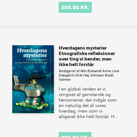
200,00 KR.
Hverdagens mysterier
Etnografiske refleksioner
over ting vi kender, men
ikke helt forstår
Redigeret af
Nils Bubandt
Anne Line
Dalsgård
Ulrik Høj Johnsen
Bodil
Selmer
I en global verden er vi
omgivet af genstande og
fænomener, der indgår som
en naturlig del af vores
hverdag, men som vi
alligevel ikke helt forstår. H…