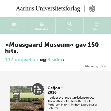
Kurv
Bibliotek
Søg
Menu
»Moesgaard Museum« gav 150
hits.
142 udgivelser
og
8 sider
:
↓
Placering
Titel
Gefjon 1
2016
Redigeret af
Inge Christiansen
Ole
Thirup Kastholm
Kristoffer Buck
Pedersen
Naomi Pinholt
Laura Maria
Schütze