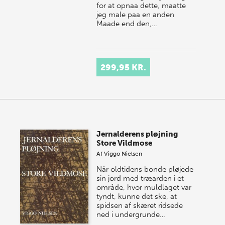
for at opnaa dette, maatte
jeg male paa en anden
Maade end den,…
299,95 KR.
Jernalderens pløjning
Store Vildmose
Af
Viggo Nielsen
Når oldtidens bonde pløjede
sin jord med træarden i et
område, hvor muldlaget var
tyndt, kunne det ske, at
spidsen af skæret ridsede
ned i undergrunde…