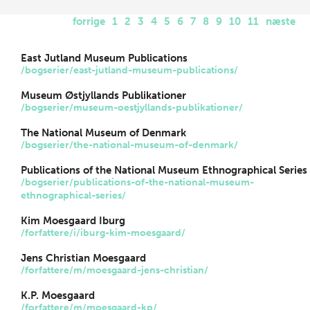
forrige
1
2
3
4
5
6
7
8
9
10
11
næste
East Jutland Museum Publications
/bogserier/east-jutland-museum-publications/
Museum Østjyllands Publikationer
/bogserier/museum-oestjyllands-publikationer/
The National Museum of Denmark
/bogserier/the-national-museum-of-denmark/
Publications of the National Museum Ethnographical Series
/bogserier/publications-of-the-national-museum-
ethnographical-series/
Kim Moesgaard Iburg
/forfattere/i/iburg-kim-moesgaard/
Jens Christian Moesgaard
/forfattere/m/moesgaard-jens-christian/
K.P. Moesgaard
/forfattere/m/moesgaard-kp/