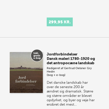
299,95 KR.
Jordforbindelser
Dansk maleri 1780-1920 og
det antropocæne landskab
Redigeret af
Gertrud Oelsner
Gry
Hedin
(bog + e-bog)
Det danske landskab har
over de seneste 200 år
ændret sig dramatisk. Større
og større områder er blevet
opdyrket, og byer og veje har
erobret det mest…