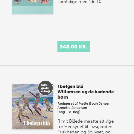
samtidige med "de 10…
348,00 KR.
I bølgen blå
Willumsen og de badende
børn
Redigeret af
Mette Bøgh Jensen
Annette Johansen
(bog + e-bog)
"I mit Billede maatte alt vige
for Hensynet til Livsglæden,
Friskheden og Sollyset, og