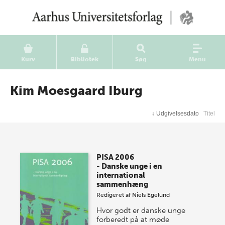
Kurv
Bibliotek
Søg
Menu
Kim Moesgaard Iburg
↓
Udgivelsesdato
Titel
PISA 2006
- Danske unge i en
international
sammenhæng
Redigeret af
Niels Egelund
Hvor godt er danske unge
forberedt på at møde