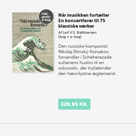
Når musikken fortæller
En koncertfører til 75
klassiske værker
Af
Leif V.S. Balthzersen
(bog + e-bog)
Den russiske komponist
Nikolaj Rimskij-Korsakov
forvandler i Scheherazade
sultanens hustru til en
soloviolin, der tryllebinder
den hævnlystne ægtemand…
329,95 KR.