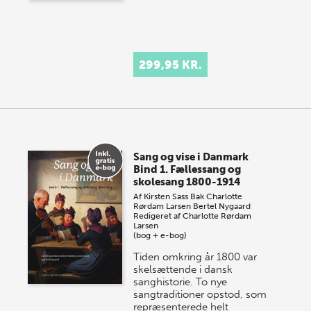
299,95 KR.
Sang og vise i Danmark
Bind 1. Fællessang og
skolesang 1800-1914
Af
Kirsten Sass Bak
Charlotte
Rørdam Larsen
Bertel Nygaard
Redigeret af
Charlotte Rørdam
Larsen
(bog + e-bog)
Tiden omkring år 1800 var
skelsættende i dansk
sanghistorie. To nye
sangtraditioner opstod, som
repræsenterede helt