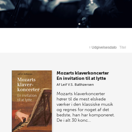
↑
Udgivelsesdato
Titel
Mozarts klaverkoncerter
En invitation til at lytte
Af
Leif V.S. Balthzersen
Mozarts klaverkoncerter
hører til de mest elskede
værker i den klassiske musik
og regnes for noget af det
bedste, han har komponeret.
De i alt 30 konc…