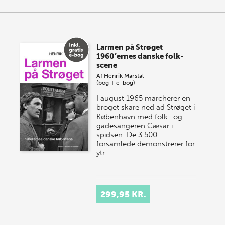
Larmen på Strøget
1960’ernes danske folk-
scene
Af
Henrik Marstal
(bog + e-bog)
I august 1965 marcherer en
broget skare ned ad Strøget i
København med folk- og
gadesangeren Cæsar i
spidsen. De 3.500
forsamlede demonstrerer for
ytr…
299,95 KR.