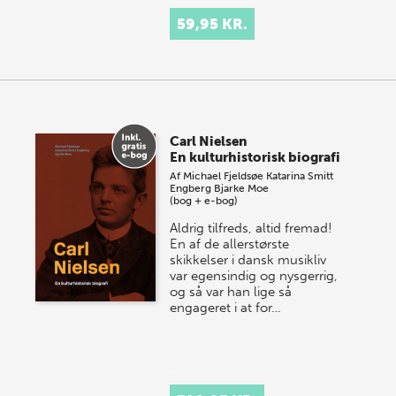
59,95 KR.
Carl Nielsen
En kulturhistorisk biografi
Af
Michael Fjeldsøe
Katarina Smitt
Engberg
Bjarke Moe
(bog + e-bog)
Aldrig tilfreds, altid fremad!
En af de allerstørste
skikkelser i dansk musikliv
var egensindig og nysgerrig,
og så var han lige så
engageret i at for…