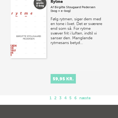
Rytme
Af
Birgitte Stougaard Pedersen
(bog + e-bog)
Følg rytmen, siger dem med
en tone i livet. Det er sværere
end som så. For rytme
svæver frit i luften, indtil vi
sanser den. Manglende
rytmesans betyd…
59,95 KR.
1
2
3
4
5
6
næste