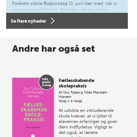
Forårets sidste Bogtorsdag 11. juni Vær med, når vi
sammen med Det Kgl. Bibliotek i Aarhus fejrer
forfatterne bag vores nyes…
Se flere nyheder
8 maj 2026
Spar op til 70% til sommer-
Andre har også set
lagersalg!
Vi gentager succesen og inviterer igen i år til vores
store sommer-lagersalg, så sæt kryds i kalenderen
Fællesskabende
onsdag den 10. j…
skolepraksis
Af
Gry Tybjerg
Tilde Mardahl-
Hansen
(bog + e-bog)
At udvikle en inkluderende
skole kræver, at vi lytter til
elevernes erfaringer og giver
dem indflydelse. Vigtigt er
det også, at lærere