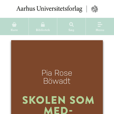
Kurv
Bibliotek
Søg
Menu