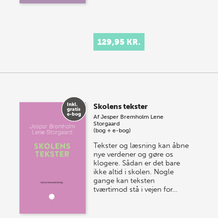
129,95 KR.
Skolens tekster
Af
Jesper Bremholm
Lene
Storgaard
(bog + e-bog)
Tekster og læsning kan åbne
nye verdener og gøre os
klogere. Sådan er det bare
ikke altid i skolen. Nogle
gange kan teksten
tværtimod stå i vejen for…