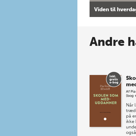
Viden til hverd
Andre h
Sko
med
Af
Pia
(bog 
Når 
træd
på e
ikke 
unde
også 