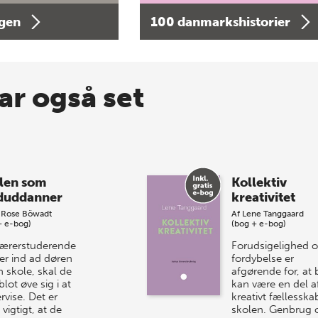
agen
100 danmarkshistorier
ar også set
len som
Kollektiv
uddanner
kreativitet
 Rose Böwadt
Af
Lene Tanggaard
+ e-bog)
(bog + e-bog)
lærerstuderende
Forudsigelighed 
er ind ad døren
fordybelse er
n skole, skal de
afgørende for, at 
blot øve sig i at
kan være en del af
rvise. Det er
kreativt fællesskab
vigtigt, at de
skolen. Genbrug 