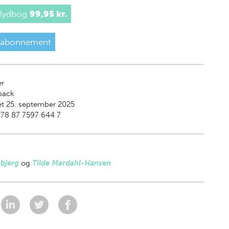
 lydbog
99,95 kr.
 abonnement
er
back
t 25. september 2025
978 87 7597 644 7
bjerg
og
Tilde Mardahl-Hansen