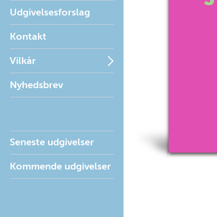
Udgivelsesforslag
Kontakt
Vilkår
Nyhedsbrev
Seneste udgivelser
Kommende udgivelser