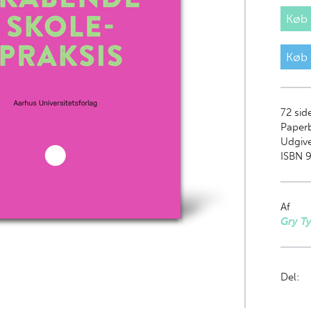
Køb
Køb
72
sid
Paper
Udgive
ISBN 
Af
Gry Ty
Del: