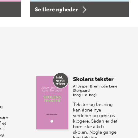
Forårets sidste
Se flere nyheder
Bogtorsdag 11. juni
Forårets sidste Bogtorsdag 11. juni Vær
med, når vi sammen med Det Kgl.
Bibliotek i Aarhus fejrer forfatterne bag
vores nyes…
8 maj 2026
Spar op til 70% til
Skolens tekster
sommer-lagersalg!
Af
Jesper Bremholm
Lene
Storgaard
Vi gentager succesen og inviterer igen i
(bog + e-bog)
år til vores store sommer-lagersalg,
Tekster og læsning
og
så sæt kryds i kalenderen onsdag den
kan åbne nye
10. j…
verdener og gøre os
børn
klogere. Sådan er det
 et
bare ikke altid i
 i
skolen. Nogle gange
og
kan teksten