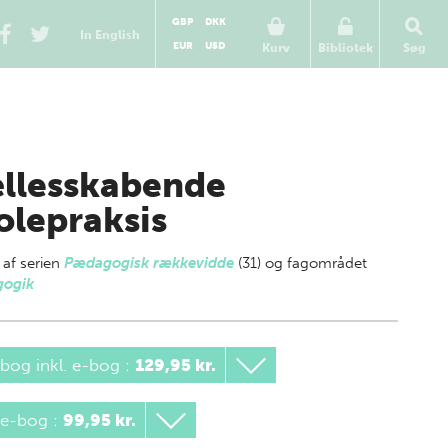
GBP
DKK
In English
EUR
USD
Kurv
Bibliotek
Søg
llesskabende
olepraksis
 af
serien
Pædagogisk rækkevidde
(31) og fagområdet
ogik
bog inkl. e-bog
:
129,95 kr.
 e-bog
:
99,95 kr.