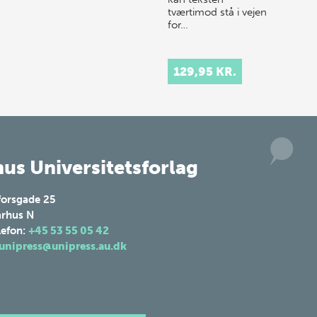
tværtimod stå i vejen
for…
129,95 KR.
us Universitetsforlag
forsgade 25
rhus N
lefon:
+45 53 55 05 42
unipress@unipress.au.dk