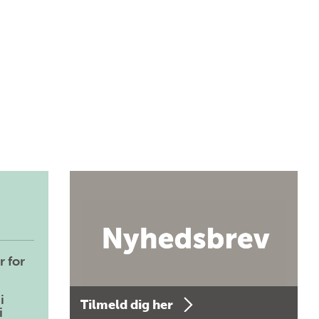
r for
i
Tilmeld dig her
i