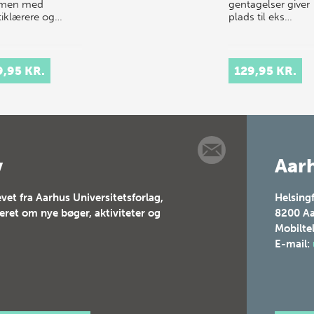
men med
gentagelser giver
tiklærere og…
plads til eks…
9,95 KR.
129,95 KR.
v
Aarh
vet fra Aarhus Universitetsforlag,
Helsing
teret om nye bøger, aktiviteter og
8200
Aa
Mobilte
E-mail: