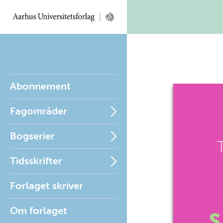
Abonnement
Fagområder
Bogserier
Tidsskrifter
Forlaget skriver
Om forlaget