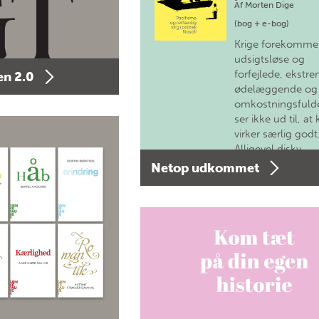
Af
Morten Dige
(bog + e-bog)
Krige forekomme
udsigtsløse og
forfejlede, ekstre
n 2.0
ødelæggende og
omkostningsfulde
ser ikke ud til, at 
virker særlig godt
Alligevel diskv…
Netop udkommet