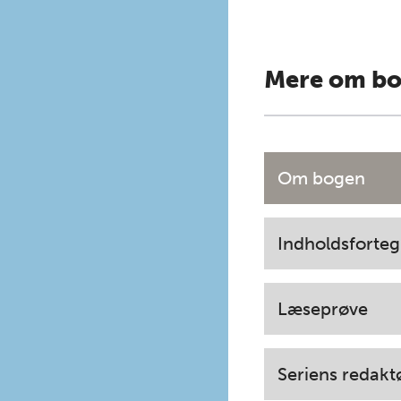
Mere om b
Om bogen
Indholdsforteg
Læseprøve
Seriens redakt