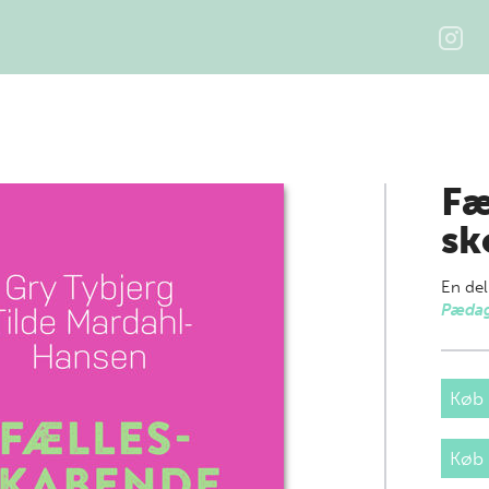
Fæ
sk
En del
Pædag
Køb 
Køb