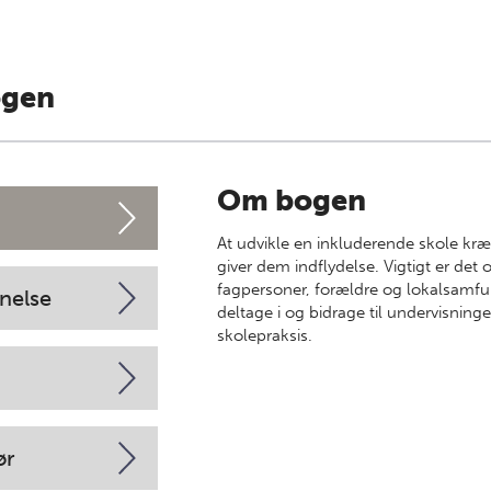
ogen
Om bogen
At udvikle en inkluderende skole kræver
giver dem indflydelse. Vigtigt er de
fagpersoner, forældre og lokalsamfu
nelse
deltage i og bidrage til undervisni
skolepraksis.
ør