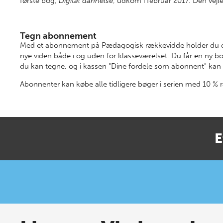
første
bog,
Digital dannelse
, udkom i februar 2017
. Den vejl
Tegn abonnement
Med et abonnement på Pædagogisk rækkevidde holder du di
nye viden både i og uden for klasseværelset. Du får en ny b
du kan tegne, og i kassen "Dine fordele som abonnent" kan 
Abonnenter kan købe alle tidligere bøger i serien med 10 %
E