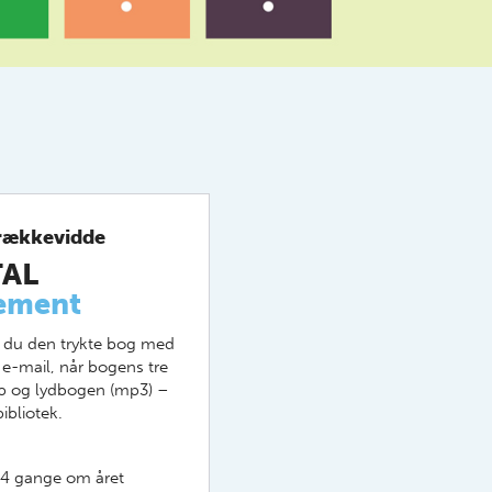
rækkevidde
AL
ement
du den trykte bog med
 e-mail, når bogens tre
Pub og lydbogen (mp3) –
bibliotek.
/4 gange om året