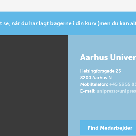
t se, når du har lagt bøgerne i din kurv (men du kan al
Aarhus Univer
Helsingforsgade 25
8200
Aarhus N
Mobiltelefon:
+45 53 55 0
E-mail:
unipress@unipres
Find Medarbejder