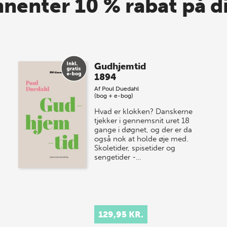
nnenter 10 % rabat på d
Gudhjemtid
1894
Af
Poul Duedahl
(bog + e-bog)
Hvad er klokken? Danskerne
tjekker i gennemsnit uret 18
gange i døgnet, og der er da
også nok at holde øje med.
Skoletider, spisetider og
sengetider -…
129,95 KR.