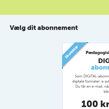
Vælg dit abonnement
Skoleklar
Pædagogis
DI
abon
Som DIGITAL-abonnen
digitale formater: e-p
Du får en e-mail, når 
bib
100 kr