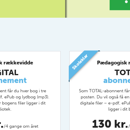
Skoleklar
k rækkevidde
Pædagogisk 
GITAL
TOT
nement
abonn
t får du hver bog i tre
Som TOTAL-abonnent får 
df, ePub og lydbog (mp3).
posten. Du vil også få en
bogens filer ligger i dit
digitale filer – e-pdf, e
liotek.
ligger i dit 
.
130 kr.
/4 gange om året