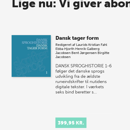
Lige nu: Vi giver abo
Dansk tager form
Redigeret af
Laurids Kristian Fahl
Ebba Hjorth
Henrik Galberg
Jacobsen
Bent Jørgensen
Birgitte
Jacobsen
DANSK SPROGHISTORIE 1-6
følger det danske sprogs
udvikling fra de ældste
runeindskrifter til nutidens
digitale tekster. I værkets
seks bind beretter s…
399,95 KR.