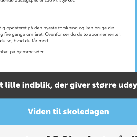
edende udsalgspris er 130 kr. stykket.
g opdateret på den nyeste forskning og kan bruge din
og fire gange om året.
Ovenfor ser du de to abonnementer,
du se, hvad du får med.
 rabat på hjemmesiden.
t lille indblik, der giver større uds
Viden til skoledagen