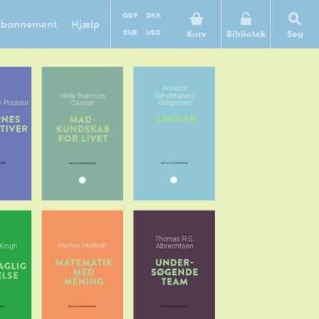
GBP
DKK
Abonnement
Hjælp
EUR
USD
Kurv
Bibliotek
Søg