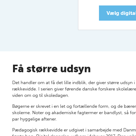
Vælg digit
Få større udsyn
Det handler om at få det lille indblik, der giver større udsy
rækkevidde. I serien giver førende danske forskere skolelær
viden om og til skoledagen.
Bøgerne er skrevet i en let og fortællende form, og de bære
skolerne. Noter og akademiske fagtermer er bandlyst, så forf
par hyggelige aftener.
Pædagogisk rækkevidde er udgivet i samarbejde med Danmar