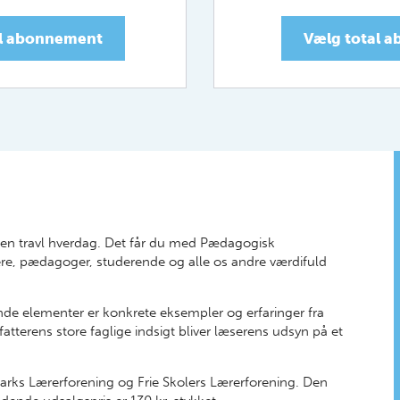
al abonnement
Vælg total 
n i en travl hverdag. Det får du med Pædagogisk
ere, pædagoger, studerende og alle os andre værdifuld
nde elementer er konkrete eksempler og erfaringer fra
atterens store faglige indsigt bliver læserens udsyn på et
ks Lærerforening og Frie Skolers Lærerforening. Den