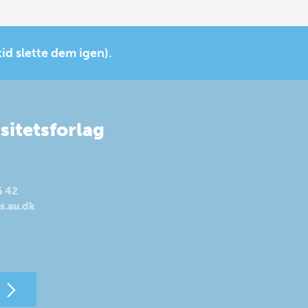
tid slette dem igen).
sitetsforlag
5 42
s.au.dk