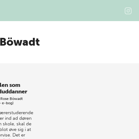
 Böwadt
len som
uddanner
 Rose Böwadt
+ e-bog)
lærerstuderende
er ind ad døren
n skole, skal de
blot øve sig i at
rvise. Det er