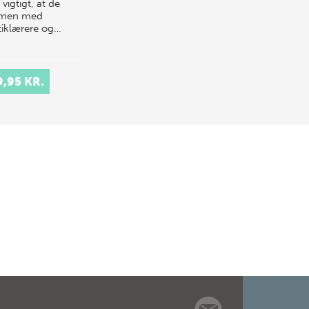
vigtigt, at de
men med
tiklærere og…
9,95 KR.