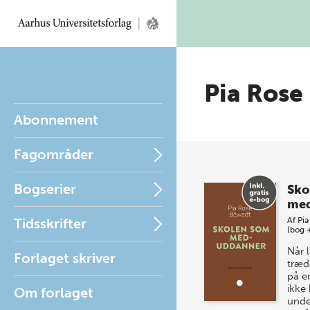
Pia Rose
Abonnement
Fagområder
Bogserier
Sko
med
Tidsskrifter
Af
Pia
(bog 
Når 
Forlaget skriver
træd
på e
ikke 
Om forlaget
unde