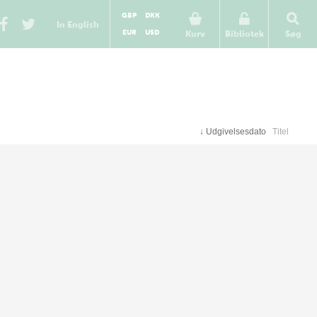
GBP
DKK
In English
EUR
USD
Kurv
Bibliotek
Søg
↓
Udgivelsesdato
Titel