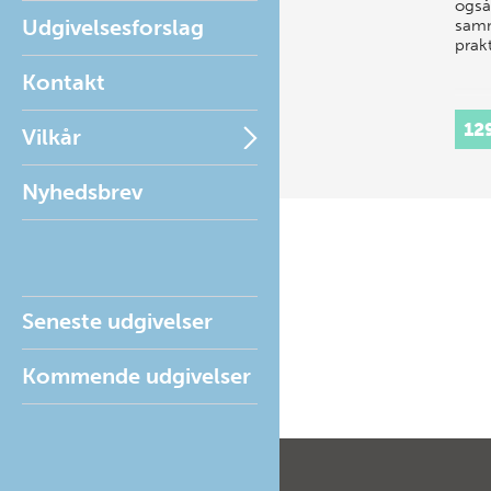
også 
Udgivelsesforslag
sam
prak
Kontakt
12
Vilkår
Nyhedsbrev
Seneste udgivelser
Kommende udgivelser