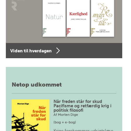
Viden til hverdagen
Netop udkommet
Når freden står for skud
Pacifisme og retfærdig krig i
politisk filosofi
Af
Morten Dige
(bog + e-bog)
Krige forekommer udsigtsløse