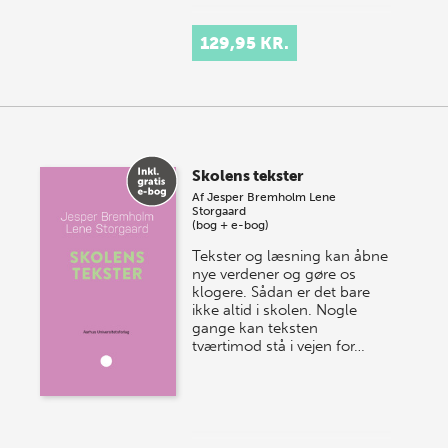
129,95 KR.
Skolens tekster
Af
Jesper Bremholm
Lene
Storgaard
(bog + e-bog)
Tekster og læsning kan åbne
nye verdener og gøre os
klogere. Sådan er det bare
ikke altid i skolen. Nogle
gange kan teksten
tværtimod stå i vejen for…