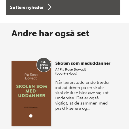
forfatterne bag vores nyes…
Se flere nyheder
8 maj 2026
Spar op til 70% til sommer-
Andre har også set
lagersalg!
Vi gentager succesen og inviterer igen i år til vores
store sommer-lagersalg, så sæt kryds i kalenderen
Skolen som meduddanner
onsdag den 10. j…
Af
Pia Rose Böwadt
(bog + e-bog)
Når lærerstuderende træder
ind ad døren på en skole,
skal de ikke blot øve sig i at
undervise. Det er også
vigtigt, at de sammen med
praktiklærere og…