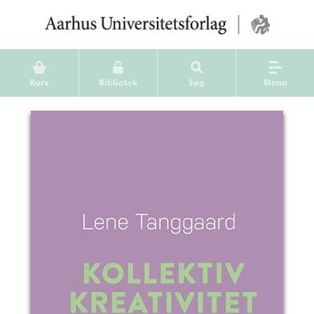
Kurv
Bibliotek
Søg
Menu