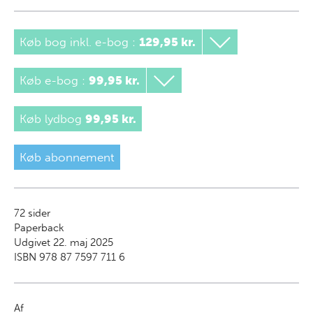
Køb bog inkl. e-bog
:
129,95 kr.
Køb e-bog
:
99,95 kr.
Køb lydbog
99,95 kr.
Køb abonnement
72
sider
Paperback
Udgivet 22. maj 2025
ISBN 978 87 7597 711 6
Af