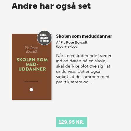
Spar op til 70% til sommer-
Andre har også set
lagersalg!
Vi gentager succesen og inviterer igen i år til vores
store sommer-lagersalg, så sæt kryds i kalenderen
Skolen som meduddanner
onsdag den 10. j…
Af
Pia Rose Böwadt
(bog + e-bog)
Når lærerstuderende træder
ind ad døren på en skole,
skal de ikke blot øve sig i at
undervise. Det er også
vigtigt, at de sammen med
praktiklærere og…
129,95 KR.