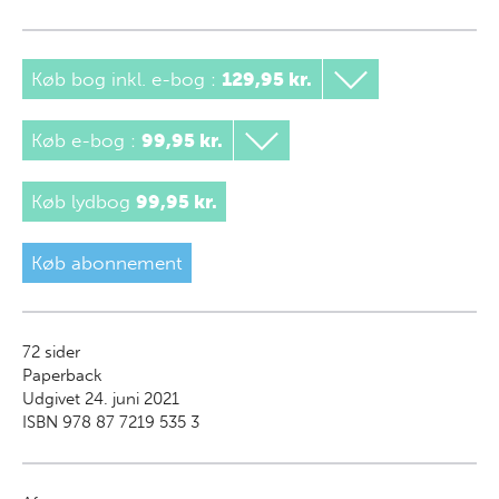
Køb bog inkl. e-bog
:
129,95 kr.
Køb e-bog
:
99,95 kr.
Køb lydbog
99,95 kr.
Køb abonnement
72
sider
Paperback
Udgivet 24. juni 2021
ISBN 978 87 7219 535 3