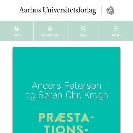
Kurv
Bibliotek
Søg
Menu