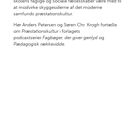
skolens faglige og sociale fællesskaber være med til
at modvirke skyggesiderne af det moderne
samfunds præstationskultur.
Hør Anders Petersen og Søren Chr. Krogh fortælle
om
Præstationskultur
i forlagets
podcastserier
Fagbøger, der giver genlyd
og
Pædagogisk rækkevidde.