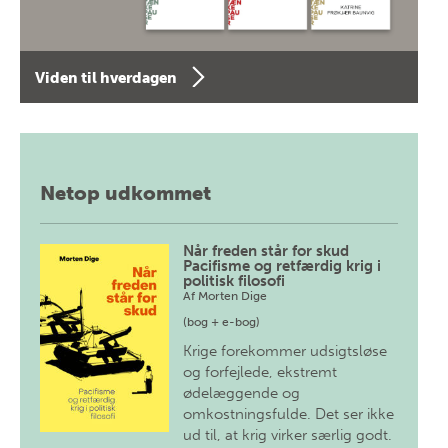
Viden til hverdagen
Netop udkommet
Når freden står for skud
Pacifisme og retfærdig krig i
politisk filosofi
Af
Morten Dige
(bog + e-bog)
Krige forekommer udsigtsløse
og forfejlede, ekstremt
ødelæggende og
omkostningsfulde. Det ser ikke
ud til, at krig virker særlig godt.