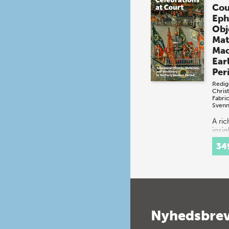
Cou
Eph
Obj
Mat
Mac
Ear
Per
Redig
Chris
Fabri
Svenn
A ri
insig
spec
34
festi
16th
cent
Cour
cons
a…
Nyhedsbre