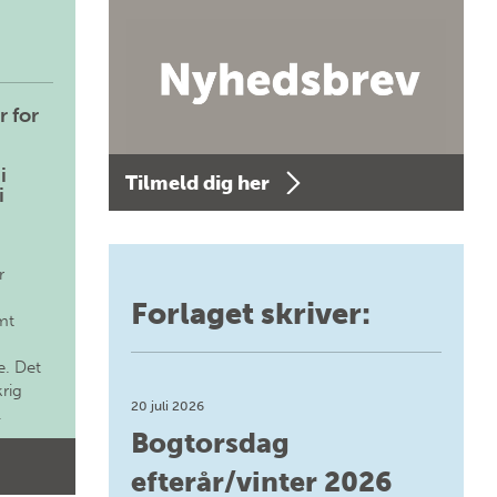
r for
i
Tilmeld dig her
i
r
Forlaget skriver:
mt
. Det
krig
20 juli 2026
.
Bogtorsdag
efterår/vinter 2026