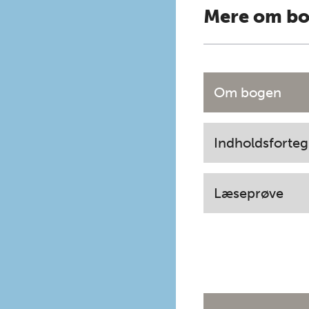
Mere om b
Om bogen
Indholdsforteg
Læseprøve