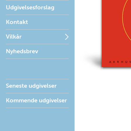
Udgivelsesforslag
Kontakt
Vilkår
Nyhedsbrev
Seneste udgivelser
Kommende udgivelser