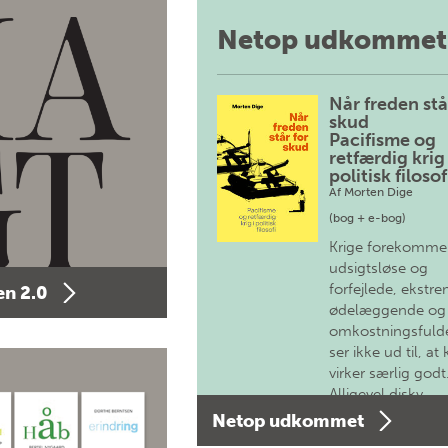
Netop udkommet
Når freden stå
skud
Pacifisme og
retfærdig krig 
politisk filosof
Af
Morten Dige
(bog + e-bog)
Krige forekomme
udsigtsløse og
forfejlede, ekstre
n 2.0
ødelæggende og
omkostningsfulde
ser ikke ud til, at 
virker særlig godt
Alligevel diskv…
Netop udkommet