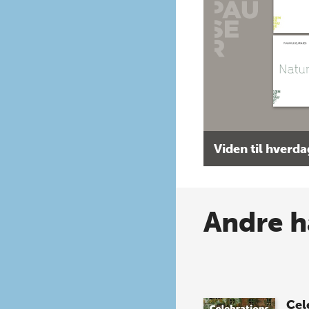
Viden til hverd
Andre h
Cel