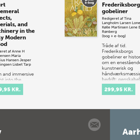
rt
Frederiksborg
emeral
gobeliner
ects,
Redigeret af
Tina
Langholm Larsen
Lon
erials, and
Kølle Martinsen
Lene 
hinery in the
Rønberg
(bog + e-bog)
ly Modern
iod
Tråde af tid.
Frederiksborgs
eret af
Anne H
tensen
Maria
gobeliner er histo
cius Hansen
Jesper
om en eneståend
ingsen
Lisbet Tarp
kunstnerisk og
håndværksmæssi
ch and immersive
bedrift: genskabe
ht into the
af Christian 4.s
tacular courtly
9,95 KR.
299,95 KR.
gobeliner,…
val culture of
 and 17th-
ury Europe.
t celebrations
tituted elaborate
v
Aarh