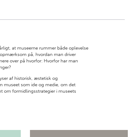
 årligt, at museerne rummer både oplevelse
st opmærksom på, hvordan man driver
mere over på hvorfor: Hvorfor har man
inger?
ser af historisk, æstetisk og
om museet som ide og medie, om det
t om formidlingsstrategier i museets