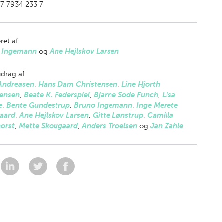
7 7934 233 7
ret af
 Ingemann
og
Ane Hejlskov Larsen
drag af
Andreasen
,
Hans Dam Christensen
,
Line Hjorth
tensen
,
Beate K. Federspiel
,
Bjarne Sode Funch
,
Lisa
e
,
Bente Gundestrup
,
Bruno Ingemann
,
Inge Merete
gaard
,
Ane Hejlskov Larsen
,
Gitte Lønstrup
,
Camilla
orst
,
Mette Skougaard
,
Anders Troelsen
og
Jan Zahle