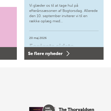
Vi glæder os til at tage hul på
efterårssæsonen af Bogtorsdag. Allerede
den 10. september inviterer vi til en
række oplæg med…
20 maj 2026
Forårets sidste
Se flere nyheder
Bogtorsdag 11. juni
Forårets sidste Bogtorsdag 11. juni Vær
med, når vi sammen med Det Kgl.
Bibliotek i Aarhus fejrer forfatterne bag
vores nyes…
8 maj 2026
Spar op til 70% til
The Thorvaldsen