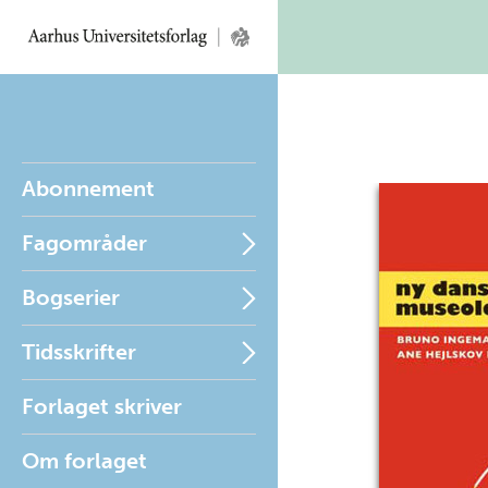
Abonnement
Fagområder
Bogserier
Tidsskrifter
Forlaget skriver
Om forlaget