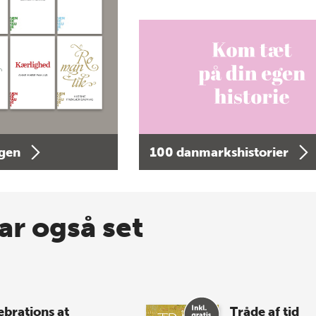
agen
100 danmarkshistorier
ar også set
ebrations at
Tråde af tid