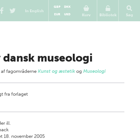
GBP
DKK
In English
EUR
USD
Kurv
Bibliotek
Søg
 dansk museologi
 af
fagområderne
Kunst og æstetik
og
Museologi
t fra forlaget
er ill.
back
et 18. november 2005