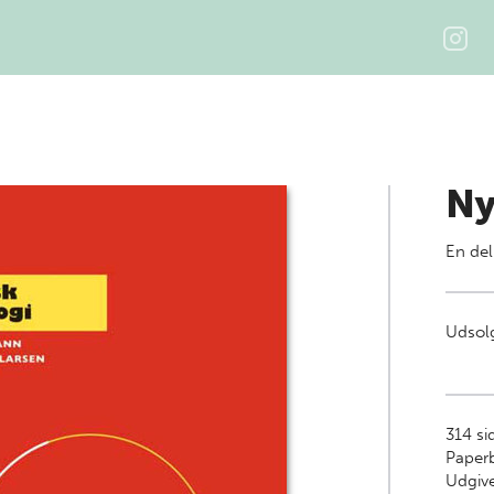
Ny
En del
Udsolg
314
sid
Paper
Udgiv