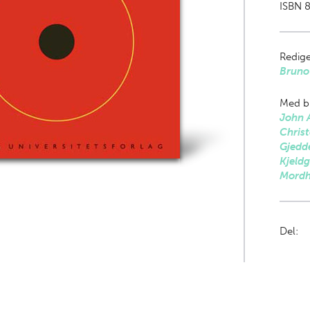
ISBN 8
Redige
Bruno
Med bi
John 
Chris
Gjedd
Kjeld
Mordh
Del: