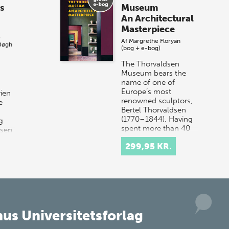
sommer-lagersalg!
s
Museum
An Architectural
Vi gentager succesen og inviterer igen i
Masterpiece
år til vores store sommer-lagersalg,
e
Af
Margrethe Floryan
så sæt kryds i kalenderen onsdag den
Bøgh
(bog + e-bog)
10. j…
The Thorvaldsen
Museum bears the
name of one of
Europe’s most
rien
renowned sculptors,
e
Bertel Thorvaldsen
(1770–1844). Having
g
spent more than 40
lsen
years work…
299,95 KR.
us Universitetsforlag