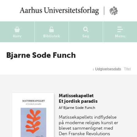
Kurv
Bibliotek
Søg
Menu
Bjarne Sode Funch
↓
Udgivelsesdato
Titel
Matissekapellet
Et jordisk paradis
Af
Bjarne Sode Funch
Matissekapellets indflydelse
på moderne religiøs kunst er
blevet sammenlignet med
Den Franske Revolutions