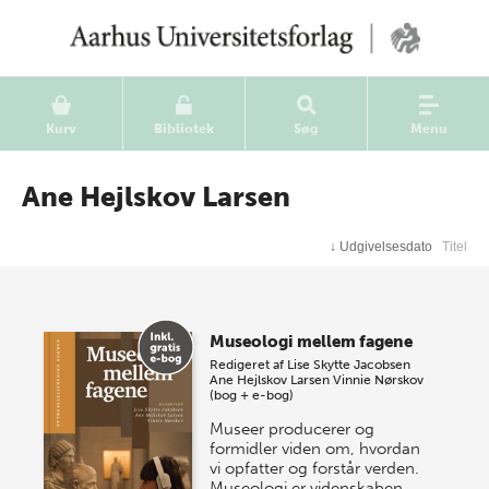
Kurv
Bibliotek
Søg
Menu
Ane Hejlskov Larsen
↓
Udgivelsesdato
Titel
Museologi mellem fagene
Redigeret af
Lise Skytte Jacobsen
Ane Hejlskov Larsen
Vinnie Nørskov
(bog + e-bog)
Museer producerer og
formidler viden om, hvordan
vi opfatter og forstår verden.
Museologi er videnskaben