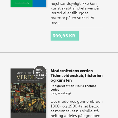
højst sandsynligt ikke kun
kunst skabt af oliefarver på
lærred eller tilhugget
marmor på en sokkel. Vi
mø…
399,95 KR.
Modernitetens verden
Tiden, videnskab, historien
og kunsten
Redigeret af
Ole Høiris
Thomas
Ledet
(bog + e-bog)
Det modernes gennembrud i
1800- og 1900-tallet betød,
at mennesket nu skulle stå
helt og aldeles på egne ben.