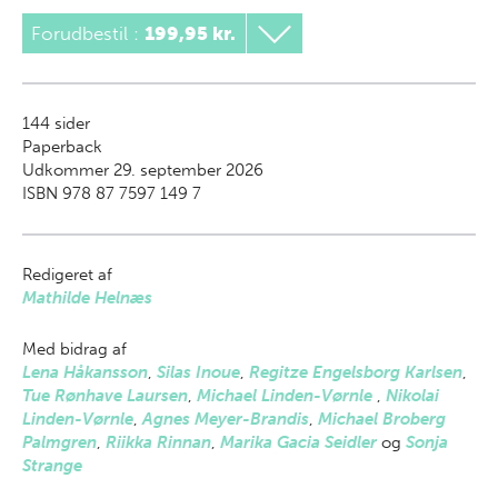
Forudbestil :
199,95 kr.
144
sider
Paperback
Udkommer 29. september 2026
ISBN 978 87 7597 149 7
Redigeret af
Mathilde Helnæs
Med bidrag af
Lena Håkansson
,
Silas Inoue
,
Regitze Engelsborg Karlsen
,
Tue Rønhave Laursen
,
Michael Linden-Vørnle
,
Nikolai
Linden-Vørnle
,
Agnes Meyer-Brandis
,
Michael Broberg
Palmgren
,
Riikka Rinnan
,
Marika Gacia Seidler
og
Sonja
Strange