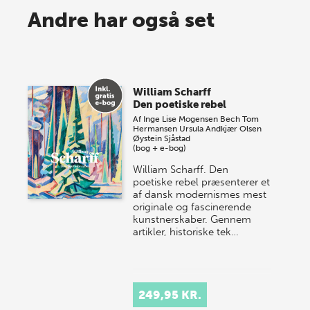
Spar op til 70% til sommer-
Andre har også set
lagersalg!
Vi gentager succesen og inviterer igen i år til vores
store sommer-lagersalg, så sæt kryds i kalenderen
William Scharff
onsdag den 10. j…
Den poetiske rebel
Af
Inge Lise Mogensen Bech
Tom
Hermansen
Ursula Andkjær Olsen
Øystein Sjåstad
(bog + e-bog)
William Scharff. Den
poetiske rebel præsenterer et
af dansk modernismes mest
originale og fascinerende
kunstnerskaber. Gennem
artikler, historiske tek…
249,95 KR.