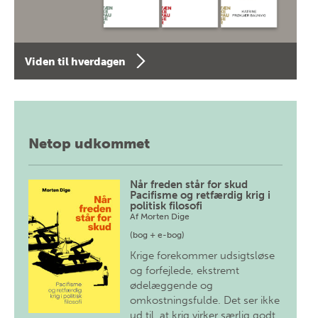
Viden til hverdagen
Netop udkommet
Når freden står for skud
Pacifisme og retfærdig krig i
politisk filosofi
Af
Morten Dige
(bog + e-bog)
Krige forekommer udsigtsløse
og forfejlede, ekstremt
ødelæggende og
omkostningsfulde. Det ser ikke
ud til, at krig virker særlig godt.