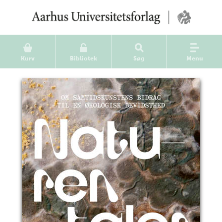
Kurv
Bibliotek
Søg
Menu