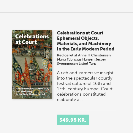
Celebrations at Court
Ephemeral Objects,
Materials, and Machinery
in the Early Modern Period
Redigeret af
Anne H Christensen
Maria Fabricius Hansen
Jesper
Svenningsen
Lisbet Tarp
A rich and immersive insight
into the spectacular courtly
festival culture of 16th and
17th-century Europe. Court
celebrations constituted
elaborate a…
349,95 KR.