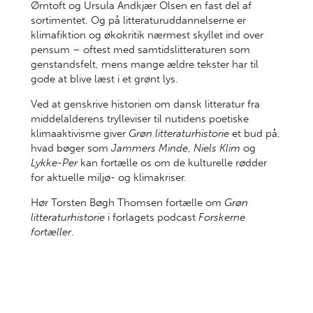
Ørntoft og Ursula Andkjær Olsen en fast del af
sortimentet. Og på litteraturuddannelserne er
klimafiktion og økokritik nærmest skyllet ind over
pensum – oftest med samtidslitteraturen som
genstandsfelt, mens mange ældre tekster har til
gode at blive læst i et grønt lys.
Ved at genskrive historien om dansk litteratur fra
middelalderens trylleviser til nutidens poetiske
klimaaktivisme giver
Grøn litteraturhistorie
et bud på,
hvad bøger som
Jammers Minde
,
Niels Klim
og
Lykke-Per
kan fortælle os om de kulturelle rødder
for aktuelle miljø- og klimakriser.
Hør Torsten Bøgh Thomsen fortælle om
Grøn
litteraturhistorie
i forlagets podcast
Forskerne
fortæller
.