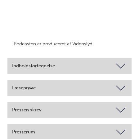
Podcasten er produceret af Videnslyd.
Indholdsfortegnelse
Læseprøve
Pressen skrev
Presserum