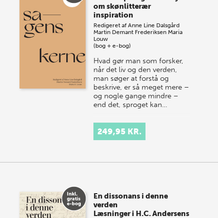
om skønlitterær
inspiration
Redigeret af
Anne Line Dalsgård
Martin Demant Frederiksen
Maria
Louw
(bog + e-bog)
Hvad gør man som forsker,
når det liv og den verden,
man søger at forstå og
beskrive, er så meget mere –
og nogle gange mindre –
end det, sproget kan…
249,95 KR.
En dissonans i denne
verden
Læsninger i H.C. Andersens