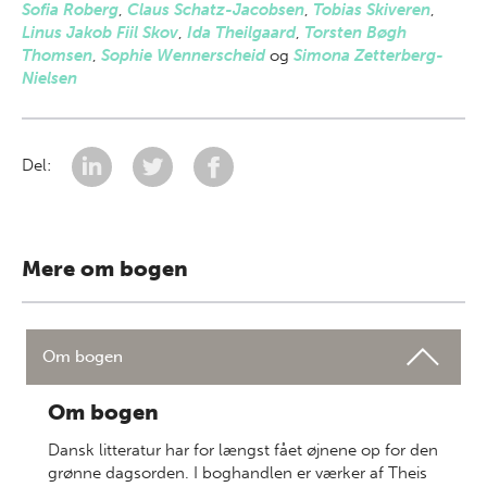
Sofia Roberg
,
Claus Schatz-Jacobsen
,
Tobias Skiveren
,
Linus Jakob Fiil Skov
,
Ida Theilgaard
,
Torsten Bøgh
Thomsen
,
Sophie Wennerscheid
og
Simona Zetterberg-
Nielsen
Del:
Mere om bogen
Om bogen
Om bogen
Dansk litteratur har for længst fået øjnene op for den
grønne dagsorden. I boghandlen er værker af Theis