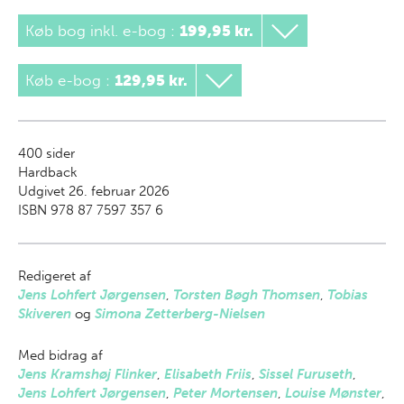
Køb bog inkl. e-bog
:
199,95 kr.
Køb e-bog
:
129,95 kr.
400
sider
Hardback
Udgivet 26. februar 2026
ISBN 978 87 7597 357 6
Redigeret af
Jens Lohfert Jørgensen
,
Torsten Bøgh Thomsen
,
Tobias
Skiveren
og
Simona Zetterberg-Nielsen
Med bidrag af
Jens Kramshøj Flinker
,
Elisabeth Friis
,
Sissel Furuseth
,
Jens Lohfert Jørgensen
,
Peter Mortensen
,
Louise Mønster
,