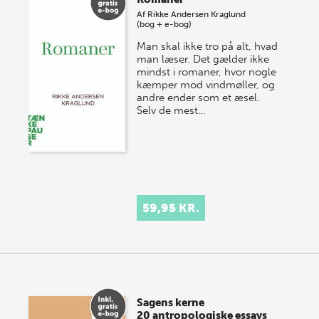
onsdag den 10. j…
Af
Rikke Andersen Kraglund
(bog + e-bog)
Man skal ikke tro på alt, hvad
man læser. Det gælder ikke
mindst i romaner, hvor nogle
kæmper mod vindmøller, og
andre ender som et æsel.
Selv de mest…
59,95 KR.
Sagens kerne
20 antropologiske essays