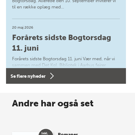
Bogtorsdag. Allerede den 10. september inviterer vi
til en række oplæg med…
20 maj 2026
Forårets sidste Bogtorsdag
11. juni
Forårets sidste Bogtorsdag 11. juni Vær med, når vi
sammen med Det Kgl. Bibliotek i Aarhus fejrer
forfatterne bag vores nyes…
Se flere nyheder
8 maj 2026
Spar op til 70% til sommer-
Andre har også set
lagersalg!
Vi gentager succesen og inviterer igen i år til vores
store sommer-lagersalg, så sæt kryds i kalenderen
Romaner