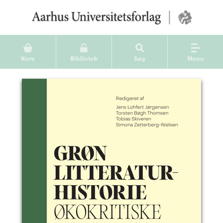
Kurv
Bibliotek
Søg
Menu