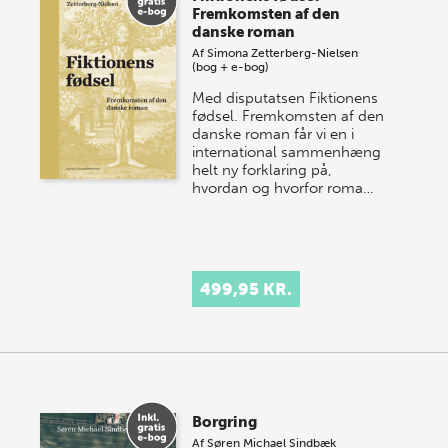
Fremkomsten af den
danske roman
Af
Simona Zetterberg-Nielsen
(bog + e-bog)
Med disputatsen Fiktionens
fødsel. Fremkomsten af den
danske roman får vi en i
international sammenhæng
helt ny forklaring på,
hvordan og hvorfor roma…
499,95 KR.
Borgring
Af
Søren Michael Sindbæk