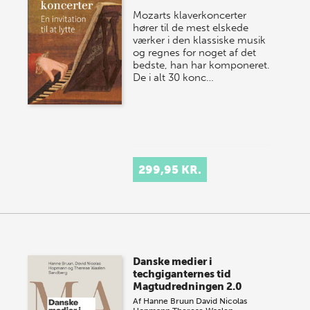
Mozarts klaverkoncerter
hører til de mest elskede
værker i den klassiske musik
og regnes for noget af det
bedste, han har komponeret.
De i alt 30 konc…
299,95 KR.
Danske medier i
techgiganternes tid
Magtudredningen 2.0
Af
Hanne Bruun
David Nicolas