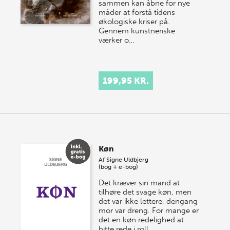
sammen kan åbne for nye
måder at forstå tidens
økologiske kriser på.
Gennem kunstneriske
værker o…
199,95 KR.
Køn
Af
Signe Uldbjerg
(bog + e-bog)
Det kræver sin mand at
tilhøre det svage køn, men
det var ikke lettere, dengang
mor var dreng. For mange er
det en køn redelighed at
hitte rede i roll…