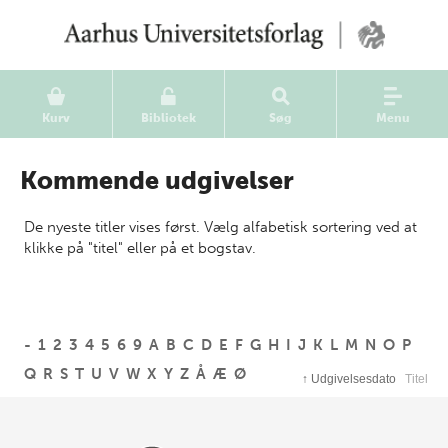
Kurv
Bibliotek
Søg
Menu
Kommende udgivelser
De nyeste titler vises først. Vælg alfabetisk sortering ved at
klikke på "titel" eller på et bogstav.
-
1
2
3
4
5
6
9
A
B
C
D
E
F
G
H
I
J
K
L
M
N
O
P
Q
R
S
T
U
V
W
X
Y
Z
Å
Æ
Ø
↑
Udgivelsesdato
Titel