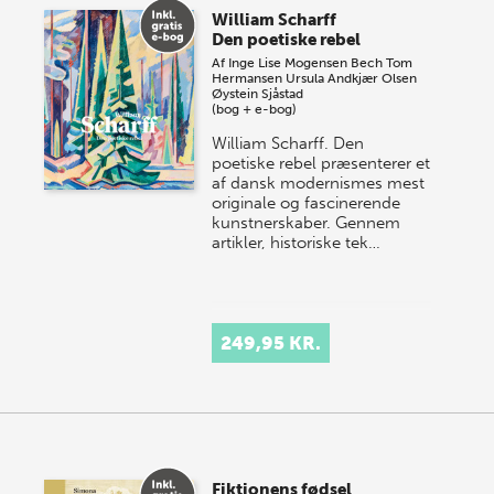
William Scharff
Den poetiske rebel
Af
Inge Lise Mogensen Bech
Tom
Hermansen
Ursula Andkjær Olsen
Øystein Sjåstad
(bog + e-bog)
William Scharff. Den
poetiske rebel præsenterer et
af dansk modernismes mest
originale og fascinerende
kunstnerskaber. Gennem
artikler, historiske tek…
249,95 KR.
Fiktionens fødsel