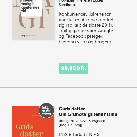
Hopmann
Therese Waalen
Sandberg
Konkurrencevilkårene for
danske medier har ændret
sig radikalt de sidste 20 år.
Techgiganter som Google
og Facebook præger,
hvordan vi får og bruger n…
99,95 KR.
Guds datter
Om Grundtvigs feminisme
Redigeret af
Ove Korsgaard
(bog + e-bog)
I 1868 fortalte N.F.S.