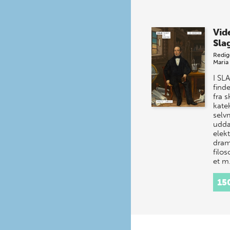
Vid
Sla
Redig
Maria
I SL
finde
fra s
katek
selvm
udda
elekt
dram
filos
et 
15