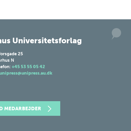
us Universitetsforlag
forsgade 25
rhus N
lefon:
+45 53 55 05 42
unipress@unipress.au.dk
ND MEDARBEJDER