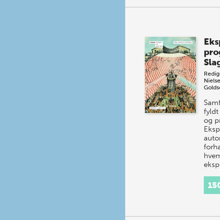
Eks
pro
Sla
Redig
Niels
Golds
Samf
fyld
og p
Eksp
autor
forh
hvem
ekspe
cent
15