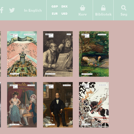
GBP
DKK
In English
EUR
USD
Kurv
Bibliotek
Søg