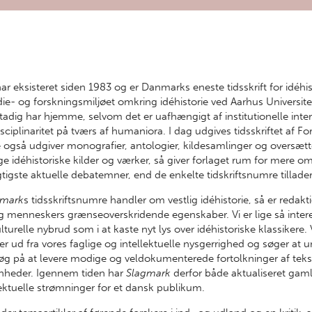
ar eksisteret siden 1983 og er Danmarks eneste tidsskrift for idéhis
ie- og forskningsmiljøet omkring idéhistorie ved Aarhus Universite
t stadig har hjemme, selvom det er uafhængigt af institutionelle inte
ciplinaritet på tværs af humaniora. I dag udgives tidsskriftet af Fo
også udgiver monografier, antologier, kildesamlinger og oversætt
gtige idéhistoriske kilder og værker, så giver forlaget rum for mere 
gtigste aktuelle debatemner, end de enkelte tidskriftsnumre tillader
gmark
s tidsskriftsnumre handler om vestlig idéhistorie, så er redak
 og menneskers grænseoverskridende egenskaber. Vi er lige så intere
ulturelle nybrud som i at kaste nyt lys over idéhistoriske klassikere.
r ud fra vores faglige og intellektuelle nysgerrighed og søger at u
rsøg på at levere modige og veldokumenterede fortolkninger af tekst
heder. Igennem tiden har
Slagmark
derfor både aktualiseret gam
lektuelle strømninger for et dansk publikum.