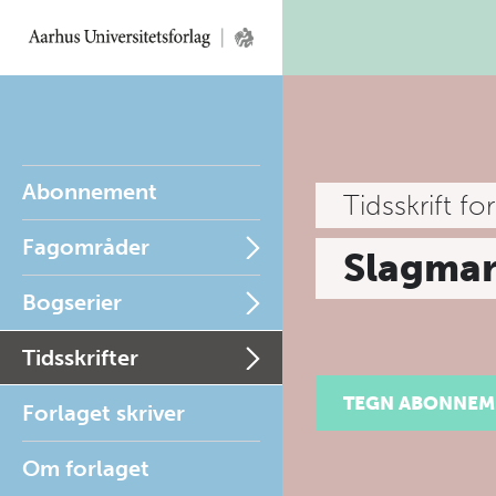
Abonnement
Tidsskrift fo
Fagområder
Slagma
Bogserier
Tidsskrifter
TEGN ABONNEM
Forlaget skriver
Om forlaget