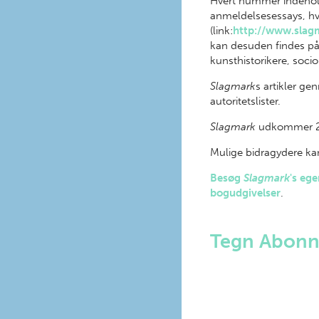
Hvert nummer indeholde
anmeldelsesessays, hvo
(link:
http://www.slagm
kan desuden findes p
kunsthistorikere, socio
Slagmark
s artikler g
autoritetslister.
Slagmark
udkommer 2 
Mulige bidragydere kan 
Besøg
Slagmark
's eg
bogudgivelser
.
Tegn Abon