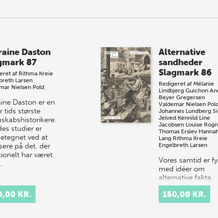
raine Daston
Alternative
gmark 87
sandheder
Slagmark 86
eret af
Rithma Kreie
breth Larsen
Redigeret af
Mélanie
mar Nielsen Pold
Lindbjerg Guichon
An
Beyer Gregersen
aine Daston er en
Valdemar Nielsen Pol
r tids største
Johannes Lundberg
Si
Jelved Kennild
Line
nskabshistorikere.
Jacobsen
Louise Rogn
es studier er
Thomas Erslev
Hanna
etegnet ved at
Lang
Rithma Kreie
sere på det, der
Engelbreth Larsen
tionelt har været
Vores samtid er fy
…
med idéer om
alternative fakta,
postfaktualitet,
0,00 KR.
150,00 KR.
konspirationsteori
og marginalisere
vidensformer.