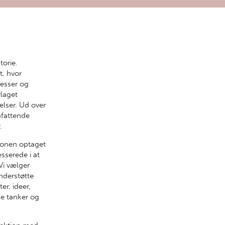
torie.
t, hvor
resser og
rlaget
elser. Ud over
omfattende
.
tionen optaget
sserede i at
 Vi vælger
nderstøtte
er, ideer,
le tanker og