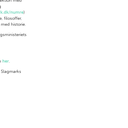
-sektion med
g
rk.dk/numre
)
, filosoffer,
e med historie.
gsministeriets
en
her
.
s Slagmarks