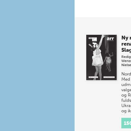
Ny 
ren
Sla
Redig
Wenz
Niels
Nord
Med 
udme
valg
og R
fulds
Ukra
og i
Nord
15