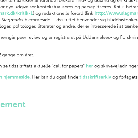
r temaartikler af førende forskere i ind- og udland og en kritik
r nye udgivelser kontekstualiseres og persepktiveres. Kritik-bidra
ark.dk/kritik-1
) og redaktionelle forord (link:
http://www.slagma
å
Slagmarks
hjemmeside. Tidsskriftet henvender sig til idéhistorikere
loger, politologer, litterater og andre, der er intresserede i at tænk
ennemgår peer review og er registreret på Uddannelses- og Forsknin
gange om året.
se tidsskriftets aktuelle "call for papers"
her
og skrivevejledning
en hjemmeside.
Her kan du også finde
tidsskriftsarkiv
og forlaget
nement