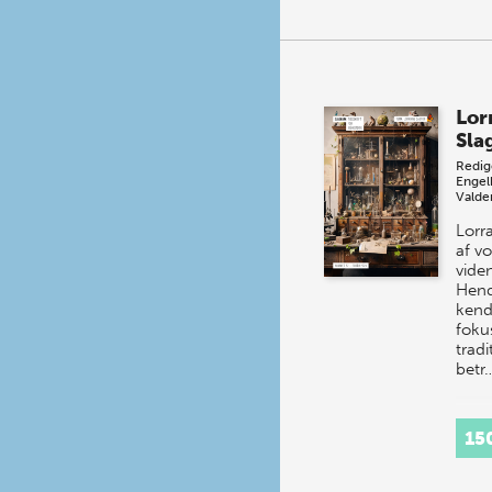
Lor
Sla
Redig
Engel
Valde
Lorr
af vo
vide
Hend
kend
foku
tradi
betr
15