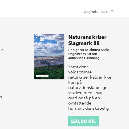
↑
Udgivelsesdato
Titel
Naturens kriser
Slagmark 88
un
Redigeret af
Rithma Kreie
Engelbreth Larsen
Johannes Lundberg
Samtidens
voldsomme
naturkriser kalder ikke
m
kun på
naturvidenskabelige
r
studier, men i høj
an
grad også på en
omfattende
humanvidenskabelig
indsats – og s…
150,00 KR.