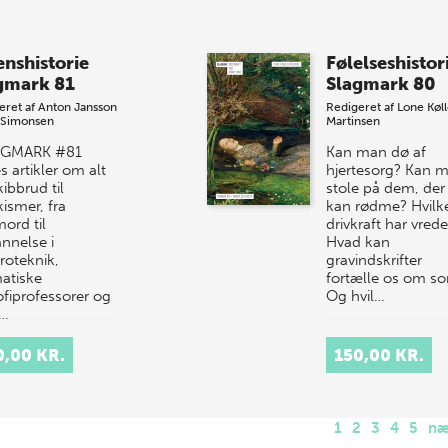
enshistorie
Følelseshistor
gmark 81
Slagmark 80
eret af
Anton Jansson
Redigeret af
Lone Køl
 Simonsen
Martinsen
AGMARK #81
Kan man dø af
s artikler om alt
hjertesorg? Kan 
kibbrud til
stole på dem, der
ismer, fra
kan rødme? Hvilk
ord til
drivkraft har vred
nnelse i
Hvad kan
roteknik,
gravindskrifter
atiske
fortælle os om so
ofiprofessorer og
Og hvil…
m…
0,00 KR.
150,00 KR.
1
2
3
4
5
næ