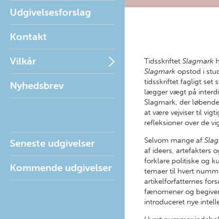
Udgivelsesforslag
Kontakt
Vilkår
Tidsskriftet
Slagmark
h
Slagmark
opstod i stud
tidsskriftet fagligt se
Nyhedsbrev
lægger vægt på interdis
Slagmark, der løbende 
at være vejviser til vi
refleksioner over de vi
Selvom mange af
Sla
Seneste udgivelser
af ideers, artefakters
forklare politiske og k
Kommende udgivelser
temaer til hvert numme
artikelforfatternes fo
fænomener og begiven
introduceret nye intel