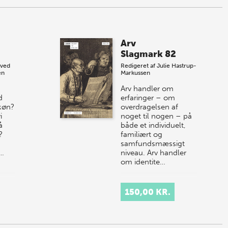
er
Arv
Slagmark 82
lved
Redigeret af
Julie Hastrup-
en
Markussen
Arv handler om
d
erfaringer – om
 køn?
overdragelsen af
i
noget til nogen – på
å
både et individuelt,
?
familiært og
samfundsmæssigt
a…
niveau. Arv handler
om identite…
150,00 KR.