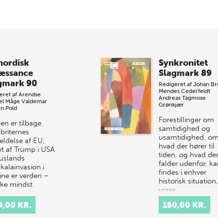
nordisk
Synkronitet
æssance
Slagmark 89
gmark 90
Redigeret af
Johan Br
Mendes Cederfeldt
eret af
Arendse
Andreas Tagmose
el Måge
Valdemar
Grønkjær
en Pold
Forestillinger om
en er tilbage.
samtidighed og
briternes
usamtidighed, o
ldelse af EU,
hvad der hører til
et af Trump i USA
tiden, og hvad de
uslands
falder udenfor, k
kalainvasion i
findes i enhver
ine er verden –
historisk situation,
kke mindst
vores…
en – b…
0,00 KR.
150,00 KR.