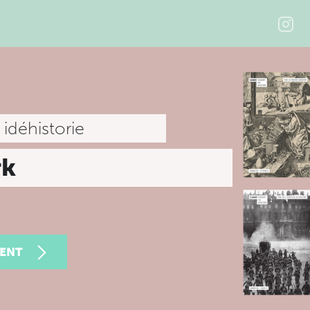
r idéhistorie
rk
ENT