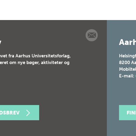
v
Aarh
vet fra Aarhus Universitetsforlag,
Helsing
teret om nye bøger, aktiviteter og
8200
Aa
Mobilte
E-mail:
EDSBREV
FI