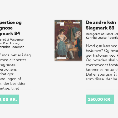
Begreber der alle 
med…
pertise og
De andre køn
gnose
Slagmark 83
gmark 84
Redigeret af
Sidsel Je
Kennild
Louise Rognli
eret af
Valdemar
en Pold
Ludvig
Hvad gør køn ved
chmidt Pedersen
historien? Og hva
undslivet er i dag
gør historien ved
t med eksperter
Og hvordan skal v
rognoser.
overhovedet forst
ertrollens
kønnenes historie
itet gør
Det er spørgsmål
andlingen af
som disse, der h
, der besidder
rtise, til et
ralt…
0,00 KR.
150,00 KR.