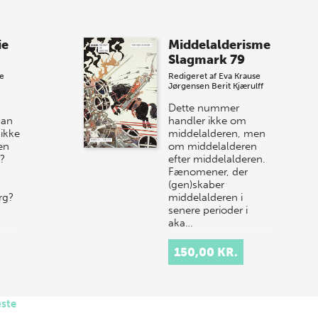
ie
Middelalderisme
Slagmark 79
le
Redigeret af
Eva Krause
Jørgensen
Berit Kjærulff
Dette nummer
man
handler ikke om
 ikke
middelalderen, men
en
om middelalderen
e?
efter middelalderen.
Fænomener, der
(gen)skaber
rg?
middelalderen i
senere perioder i
aka…
150,00 KR.
ste