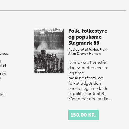
Folk, folkestyre
og populisme
Slagmark 85
Redigeret af
Mikkel Flohr
dreas
Allan Dreyer Hansen
d
Demokrati fremstår i
dsel
dag som den eneste
legitime
lien
regeringsform, og
h
folket udgør den
eneste legitime kilde
til politisk autoritet.
ldt
Sådan har det imidle…
150,00 KR.
er
de