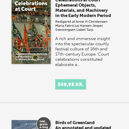
Ephemeral Objects,
Materials, and Machinery
in the Early Modern Period
Redigeret af
Anne H Christensen
Maria Fabricius Hansen
Jesper
Svenningsen
Lisbet Tarp
A rich and immersive insight
into the spectacular courtly
festival culture of 16th and
17th-century Europe. Court
celebrations constituted
elaborate a…
349,95 KR.
Birds of Greenland
An annotated and updated