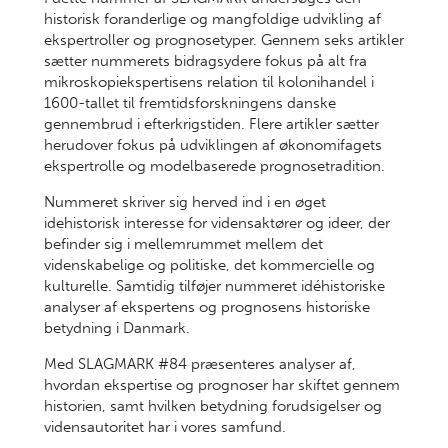
historisk foranderlige og mangfoldige udvikling af
ekspertroller og prognosetyper. Gennem seks artikler
sætter nummerets bidragsydere fokus på alt fra
mikroskopiekspertisens relation til kolonihandel i
1600-tallet til fremtidsforskningens danske
gennembrud i efterkrigstiden. Flere artikler sætter
herudover fokus på udviklingen af økonomifagets
ekspertrolle og modelbaserede prognosetradition.
Nummeret skriver sig herved ind i en øget
idehistorisk interesse for vidensaktører og ideer, der
befinder sig i mellemrummet mellem det
videnskabelige og politiske, det kommercielle og
kulturelle. Samtidig tilføjer nummeret idéhistoriske
analyser af ekspertens og prognosens historiske
betydning i Danmark.
Med SLAGMARK #84 præsenteres analyser af,
hvordan ekspertise og prognoser har skiftet gennem
historien, samt hvilken betydning forudsigelser og
vidensautoritet har i vores samfund.