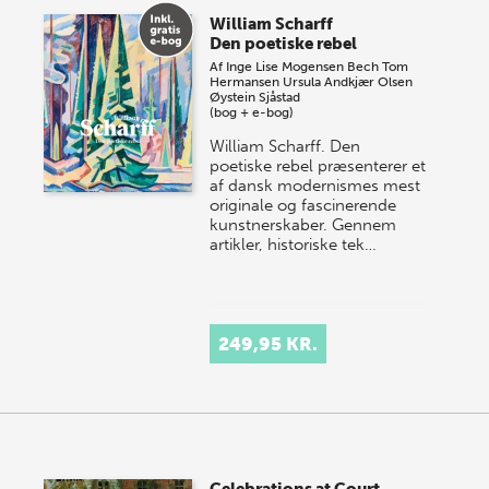
store sommer-lagersalg, så sæt kryds i kalenderen
William Scharff
onsdag den 10. j…
Den poetiske rebel
Af
Inge Lise Mogensen Bech
Tom
Hermansen
Ursula Andkjær Olsen
Øystein Sjåstad
(bog + e-bog)
William Scharff. Den
poetiske rebel præsenterer et
af dansk modernismes mest
originale og fascinerende
kunstnerskaber. Gennem
artikler, historiske tek…
249,95 KR.
Celebrations at Court