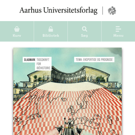
Kurv
Bibliotek
Søg
Menu