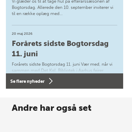
Vi glæder os til at tage hul på efterårssæsonen af
Bogtorsdag. Allerede den 10. september inviterer vi
til en række oplæg med…
20 maj 2026
Forårets sidste Bogtorsdag
11. juni
Forårets sidste Bogtorsdag 11. juni Vær med, når vi
sammen med Det Kgl. Bibliotek i Aarhus fejrer
forfatterne bag vores nyes…
Se flere nyheder
8 maj 2026
Spar op til 70% til sommer-
Andre har også set
lagersalg!
Vi gentager succesen og inviterer igen i år til vores