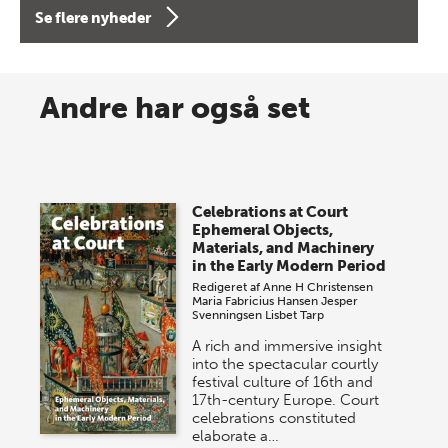
forfatterne bag vores nyes…
Se flere nyheder
8 maj 2026
Spar op til 70% til sommer-
Andre har også set
lagersalg!
Vi gentager succesen og inviterer igen i år til vores
store sommer-lagersalg, så sæt kryds i kalenderen
Celebrations at Court
onsdag den 10. j…
Ephemeral Objects,
Materials, and Machinery
in the Early Modern Period
Redigeret af
Anne H Christensen
Maria Fabricius Hansen
Jesper
Svenningsen
Lisbet Tarp
A rich and immersive insight
into the spectacular courtly
festival culture of 16th and
17th-century Europe. Court
celebrations constituted
elaborate a…