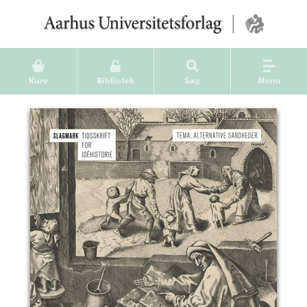
Kurv
Bibliotek
Søg
Menu