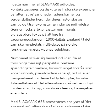
I dette nummer af SLAGMARK udfoldes,
kontekstualiseres og diskuteres historiske eksempler
på ‘alternative’ sandheder, vidensformer og
verdensbilleder herunder deres historiske og
samtidige tilsynekomster, ærinder og indflydelser.
Gennem seks artikler sætter nummerets
bidragsydere fokus på alt lige fra
vaccinemodstanden i 1800-tallets England til det
samiske mindretals indflydelse på norske
forskningsmiljøers vidensproduktion.
Nummeret skriver sig herved ind i det, fra et
forskningsmæssigt perspektiv, prekære
spændingsfelt mellem, hvorvidt noget forstås som
konspiratorisk, pseudovidenskabeligt, kritisk eller
marginaliseret for derved at tydeliggøre, hvordan
italesættelsen af ‘det alternative’ også selv er udtryk
for den magtkamp, som disse idéer og bevægelser
er en del af.
Med SLAGMARK #86 præsenteres analyser af ‘det
alternatives’ udfordring af eller supplement til det