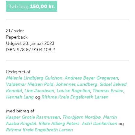
Køb bog
150,00 kr.
217
sider
Paperback
Udgivet 20. januar 2023
ISBN 978 87 9104 108 2
Redigeret af
Mélanie Lindbjerg Guichon
,
Andreas Beyer Gregersen
,
Valdemar Nielsen Pold
,
Johannes Lundberg
,
Sidsel Jelved
Kennild
,
Line Jacobsen
,
Louise Rognlien
,
Thomas Erslev
,
Hannah Lang
og
Rithma Kreie Engelbreth Larsen
Med bidrag af
Kasper Grotle Rasmussen
,
Thorbjørn Nordbø
,
Martin
Aasbø Ringdal
,
Rikke Alberg Peters
,
Astri Dankertsen
og
Rithma Kreie Engelbreth Larsen