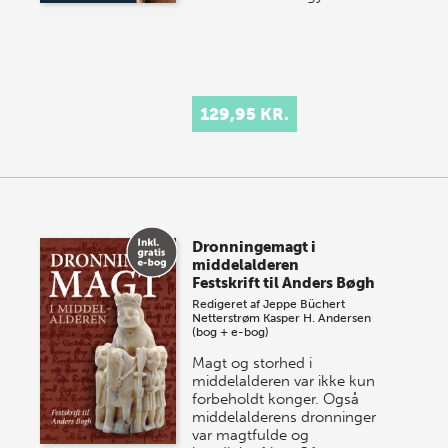
129,95 KR.
Dronningemagt i
middelalderen
Festskrift til Anders Bøgh
Redigeret af
Jeppe Büchert
Netterstrøm
Kasper H. Andersen
(bog + e-bog)
Magt og storhed i
middelalderen var ikke kun
forbeholdt konger. Også
middelalderens dronninger
var magtfulde og