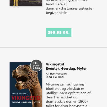
fandt flere af
danmarkshistoriens vigtigste
begivenhede…
399,95 KR.
Vikingetid
Eventyr. Hverdag. Myter
Af
Else Roesdahl
(bog + e-bog)
Myterne om vikingernes
blodtørst og vildskab er
utallige, men opfattelsen af
dem har ændret sig
dramatisk, siden vi i 1800-
tallet for alvor begyndte a…