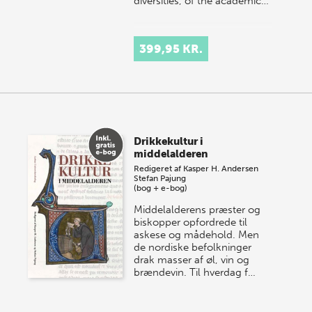
diversities, of the academic…
399,95 KR.
Drikkekultur i
middelalderen
Redigeret af
Kasper H. Andersen
Stefan Pajung
(bog + e-bog)
Middelalderens præster og
biskopper opfordrede til
askese og mådehold. Men
de nordiske befolkninger
drak masser af øl, vin og
brændevin. Til hverdag f…