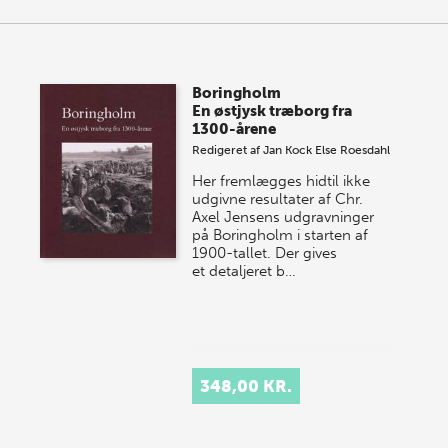
Boringholm
En østjysk træborg fra
1300-årene
Redigeret af
Jan Kock
Else Roesdahl
Her fremlægges hidtil ikke
udgivne resultater af Chr.
Axel Jensens udgravninger
på Boringholm i starten af
1900-tallet. Der gives
et detaljeret b…
348,00 KR.