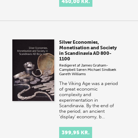
450,00 KR.
Silver Economies,
Monetisation and Society
in Scandinavia AD 800-
1100
Redigeret af
James Graham-
Campbell
Søren Michael Sindbæk
Gareth Williams
The Viking Age was a period
of great economic
complexity and
experimentation in
Scandinavia. By the end of
the period, an ancient
'display' economy, b…
399,95 KR.