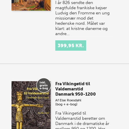
I år 826 sendte den
magtfulde frankiske kejser
Ludvig den Fromme en ung
missionær mod det
hedenske nord. Målet var
klart: at kristne danerne og
andre…
399,95 KR.
Fra Vikingetid til
Valdemarstid
Danmark 950-1200
Af
Else Roesdahl
(bog + e-bog)
Fra Vikingetid til
Valdemarstid beretter om
Danmark i de dramatiske år
mellem 950 og 1200. Her