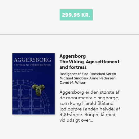
299,95 KR.
Aggersborg
The Viking-Age settlement
and fortress
Redigeret af
Else Roesdahl
Søren
Michael Sindbæk
Anne Pedersen
David M. Wilson
Aggersborg er den største af
de monumentale ringborge,
som kong Harald Blåtand
lod opføre i anden halvdel af
900-årene. Borgen lå med
vid udsigt over…