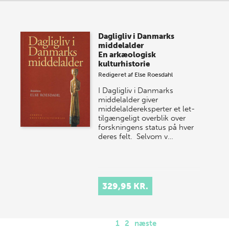
Dagligliv i Danmarks
middelalder
En arkæologisk
kulturhistorie
Redigeret af
Else Roesdahl
I Dagligliv i Danmarks
middelalder giver
middelaldereksperter et let­
tilgængeligt overblik over
forskningens status på hver
deres felt. Selvom v…
329,95 KR.
1
2
næste