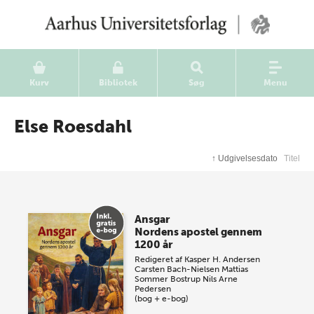
Kurv
Bibliotek
Søg
Menu
Else Roesdahl
↑
Udgivelsesdato
Titel
Ansgar
Nordens apostel gennem
1200 år
Redigeret af
Kasper H. Andersen
Carsten Bach-Nielsen
Mattias
Sommer Bostrup
Nils Arne
Pedersen
(bog + e-bog)