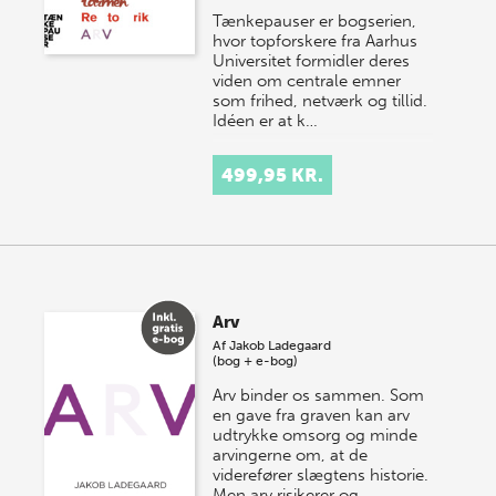
Tænkepauser er bogserien,
hvor topforskere fra Aarhus
Universitet formidler deres
viden om centrale emner
som frihed, netværk og tillid.
Idéen er at k…
499,95 KR.
Arv
Af
Jakob Ladegaard
(bog + e-bog)
Arv binder os sammen. Som
en gave fra graven kan arv
udtrykke omsorg og minde
arvingerne om, at de
viderefører slægtens historie.
Men arv risikerer og…