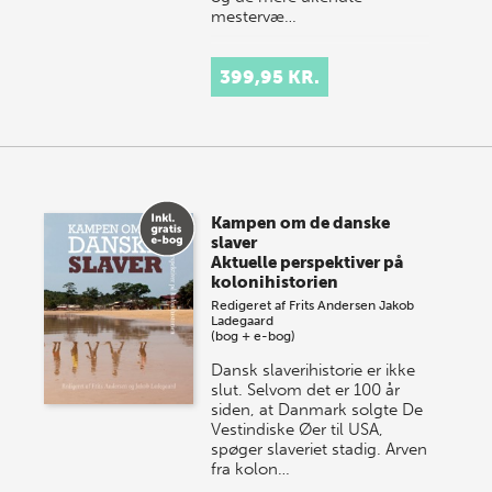
mestervæ…
399,95 KR.
Kampen om de danske
slaver
Aktuelle perspektiver på
kolonihistorien
Redigeret af
Frits Andersen
Jakob
Ladegaard
(bog + e-bog)
Dansk slaverihistorie er ikke
slut. Selvom det er 100 år
siden, at Danmark solgte De
Vestindiske Øer til USA,
spøger slaveriet stadig. Arven
fra kolon…