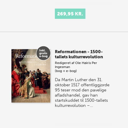
269,95 KR.
Reformationen - 1500-
tallets kulturrevolution
Redigeret af
Ole Høiris
Per
Ingesman
(bog + e-bog)
Da Martin Luther den 31.
oktober 1517 offentliggjorde
95 teser mod den pavelige
afladshandel, gav han
startskuddet til 1500-tallets
kulturrevolution –…