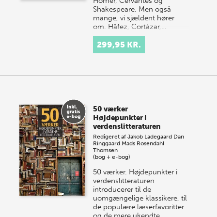
Homer, Cervantes og
Shakespeare. Men også
mange, vi sjældent hører
om. Hâfez, Cortázar,…
299,95 KR.
50 værker
Højdepunkter i
verdenslitteraturen
Redigeret af
Jakob Ladegaard
Dan
Ringgaard
Mads Rosendahl
Thomsen
(bog + e-bog)
50 værker. Højdepunkter i
verdenslitteraturen
introducerer til de
uomgængelige klassikere, til
de populære læserfavoritter
og de mere ukendte