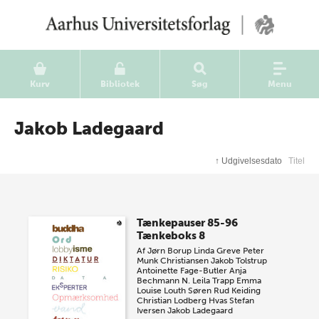
Kurv
Bibliotek
Søg
Menu
Jakob Ladegaard
↑
Udgivelsesdato
Titel
Tænkepauser 85-96
Tænkeboks 8
Af
Jørn Borup
Linda Greve
Peter
Munk Christiansen
Jakob Tolstrup
Antoinette Fage-Butler
Anja
Bechmann
N. Leila Trapp
Emma
Louise Louth
Søren Rud Keiding
Christian Lodberg Hvas
Stefan
Iversen
Jakob Ladegaard