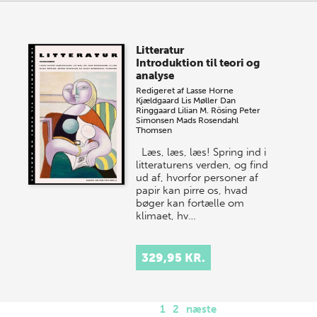
Litteratur
Introduktion til teori og
analyse
Redigeret af
Lasse Horne
Kjældgaard
Lis Møller
Dan
Ringgaard
Lilian M. Rösing
Peter
Simonsen
Mads Rosendahl
Thomsen
Læs, læs, læs! Spring ind i
litteraturens verden, og find
ud af, hvorfor personer af
papir kan pirre os, hvad
bøger kan fortælle om
klimaet, hv…
329,95 KR.
1
2
næste