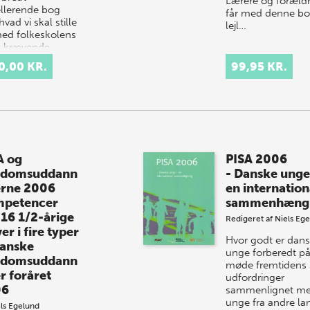
Lærere og foræld
llerende bog
får med denne b
vad vi skal stille
lejl…
ed folkeskolens
 krævende
spænd…
0,00 KR.
99,95 KR.
A og
PISA 2006
gdomsuddann
- Danske unge
erne 2006
en internation
petencer
sammenhæng
 16 1/2-årige
Redigeret af
Niels Eg
er i fire typer
Hvor godt er dan
danske
unge forberedt på
gdomsuddann
møde fremtidens
r foråret
udfordringer
06
sammenlignet m
unge fra andre la
ls Egelund