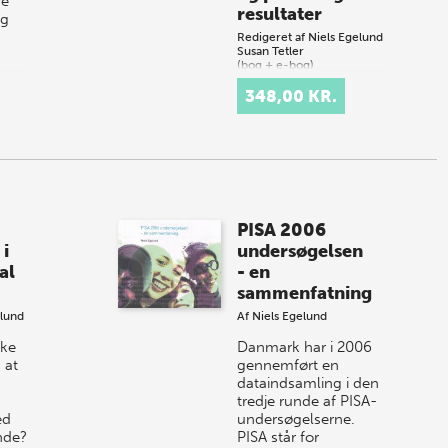
re
resultater
og
Redigeret af
Niels Egelund
Susan Tetler
(bog + e-bog)
348,00 KR.
Specialundervisningen
har været i fokus
siden midten af
1980'erne, hvor der
blev registreret en
stor stigning i antallet
af elever, der modtog
special…
PISA 2006
 i
undersøgelsen
al
- en
sammenfatning
elund
Af
Niels Egelund
ske
Danmark har i 2006
 at
gennemført en
dataindsamling i den
tredje runde af PISA-
ed
undersøgelserne.
nde?
PISA står for