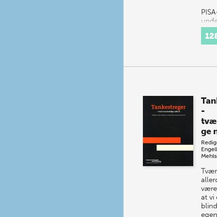
PISA
unde
bleve
12
reds
udda
debat
Danm
samt
hvor
Tan
-
tvæ
ge 
Redig
Engel
Mehls
Tvær
alle
være
at vi
blind
egen