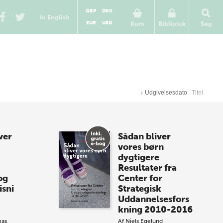
GBP
DKK
In English
EUR
USD
Kurv
Bibliotek
Søg
↓
Udgivelsesdato
Titel
ver
Sådan bliver
vores børn
dygtigere
Resultater fra
og
Center for
isni
Strategisk
Uddannelsesfors
kning 2010-2016
as
Af
Niels Egelund