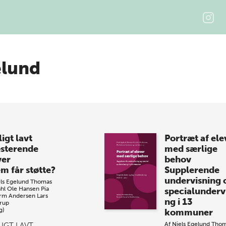
elund
igt lavt
Portræt af ele
sterende
med særlige
ver
behov
m får støtte?
Supplerende
undervisning 
ls Egelund
Thomas
hl
Ole Hansen
Pia
specialunderv
rm Andersen
Lars
ng i 13
rup
g)
kommuner
Af
Niels Egelund
Thom
IGT LAVT