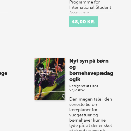
Programme for
International Student
n…
Assessme…
48,00 KR.
Nyt syn på børn
og
øge
børnehavepædag
ogik
Redigeret af
Hans
Vejleskov
Den megen tale i den
seneste tid om
læreplaner for
vuggestuer og
børnehaver kunne
tyde på, at der er sket
et skred i synet på