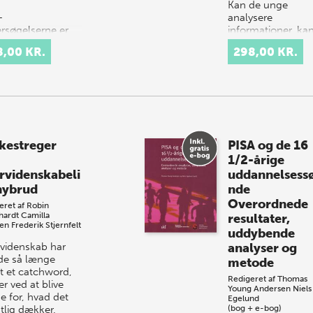
Kan de unge
-
analysere
rsøgelserne er
informationer, ka
t et vigtigt
8,00 KR.
298,00 KR.
kab i den
nnelsespolitiske
, ikke bare i
ark, men i
lige 57 lande,
 PISA indtil nu…
kestreger
PISA og de 16
1/2-årige
rvidenskabeli
uddannelsess
nybrud
nde
Overordnede
eret af
Robin
hardt
Camilla
resultater,
en
Frederik Stjernfelt
uddybende
videnskab har
analyser og
rde så længe
metode
t et catchword,
Redigeret af
Thomas
 er ved at blive
Young Andersen
Niels
e for, hvad det
Egelund
tlig dækker.
(bog + e-bog)