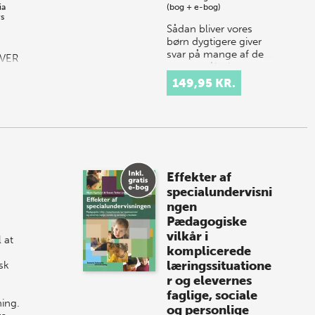
ia
(bog + e-bog)
rs
Sådan bliver vores
børn dygtigere giver
svar på mange af de
VER
spørgsmål, vi som
forældre, lærere,
149,95 KR.
KUN
pædagoger og
E OG
politikere stiller os
selv om børn og
12
ung…
Effekter af
specialundervisni
ngen
Pædagogiske
vilkår i
 at
komplicerede
læringssituatione
sk
r og elevernes
faglige, sociale
ning.
og personlige