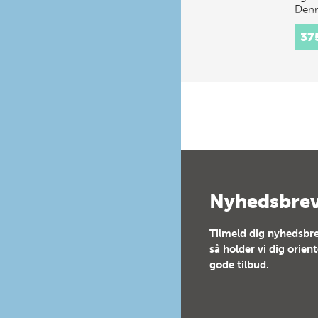
Denn
fors
37
Nyhedsbre
Tilmeld dig nyhedsbre
så holder vi dig orien
gode tilbud.