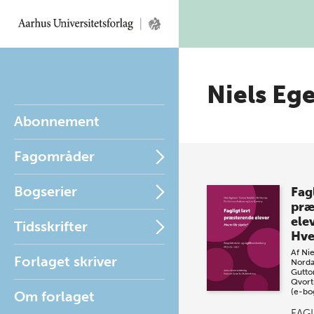
Niels Eg
Abonnement
Fagområder
Bogserier
Fagl
præ
ele
Tidsskrifter
Hve
Af
Nie
Forlaget skriver
Norda
Gutto
Qvort
(e-bo
Om forlaget
FAGL