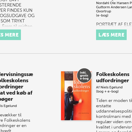
Nordahl
Ole Hansen
P
STERENDE
Guttorm Andersen
La
VER FINDES KUN
Qvortrup
-BOGSUDGAVE OG
(e-bog)
E SOM TRYKT
PORTRÆT AF ELE
 Frem til midten
MED SÆRLIGE
960’erne har
S MERE
LÆS MERE
BEHOV FINDES 
r, der har fået
I E-BOGSUDGAV
ialundervis…
IKKE SOM TRYKT
BOG. I foråret 20
gennemførte
regeringen en
ændring af
folkeskolelov…
ervisningssæ
Folkeskolens
Folkeskolens
udfordringer
ordringer
Af
Niels Egelund
(bog + e-bog)
at ved køb af
bøger
Tiden er moden til
erstatte
ls Egelund
uddannelsespoliti
evækker til
kontrolmani med
re Folkeskolens
regulær viden om
rdringer er en
kvalitet i undervis
 bredt