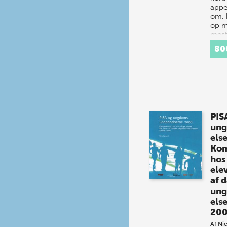
appe
om, h
op m
mest
ben
80
PIS
un
els
Kom
hos
elev
af 
un
else
20
Af
Nie