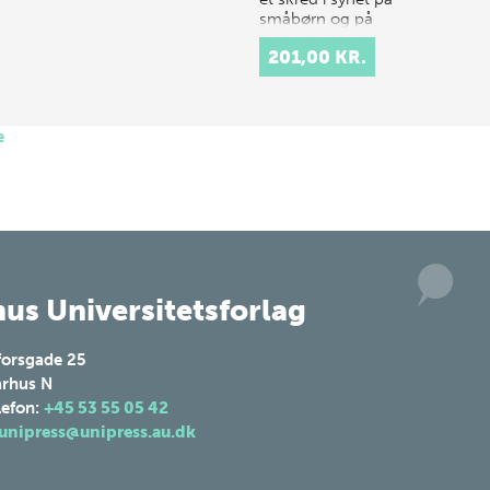
småbørn og på
institutio…
er
201,00 KR.
ske
e
,
u…
us Universitetsforlag
forsgade 25
rhus N
lefon:
+45 53 55 05 42
unipress@unipress.au.dk