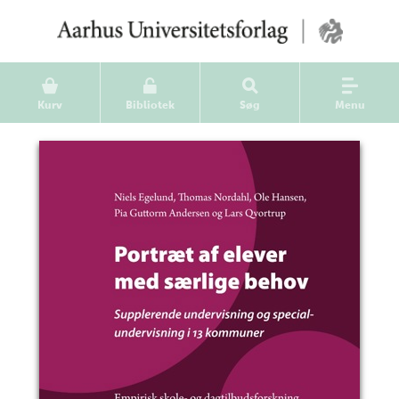
Kurv
Bibliotek
Søg
Menu