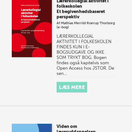
Lærerkollegial aktivitet i
onsdag den 10. j…
folkeskolen
Et begivenhedsbaseret
perspektiv
Af
Mathias Merrild Roerup Thorborg
(e-bog)
LÆRERKOLLEGIAL
AKTIVITET I FOLKESKOLEN
FINDES KUN I E-
BOGSUDGAVE OG IKKE
SOM TRYKT BOG. Bogen
findes også kapitelvis som
Open Access hos JSTOR. De
sen…
LÆS MERE
Viden om
læreruddannelsen