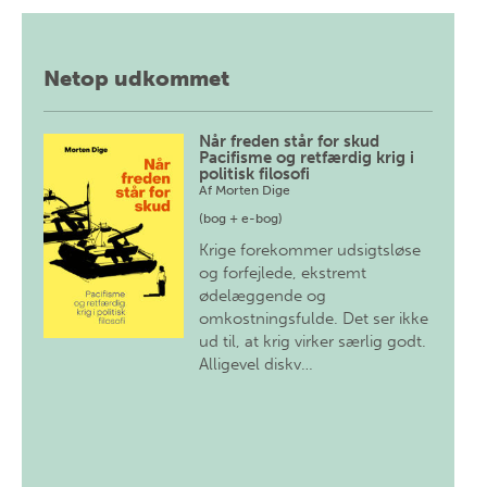
Netop udkommet
Når freden står for skud
Pacifisme og retfærdig krig i
politisk filosofi
Af
Morten Dige
(bog + e-bog)
Krige forekommer udsigtsløse
og forfejlede, ekstremt
ødelæggende og
omkostningsfulde. Det ser ikke
ud til, at krig virker særlig godt.
Alligevel diskv…