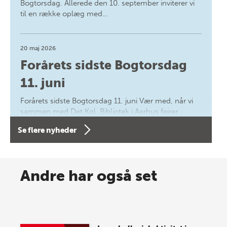
Bogtorsdag. Allerede den 10. september inviterer vi
til en række oplæg med…
20 maj 2026
Forårets sidste Bogtorsdag
11. juni
Forårets sidste Bogtorsdag 11. juni Vær med, når vi
sammen med Det Kgl. Bibliotek i Aarhus fejrer
forfatterne bag vores nyes…
Se flere nyheder
8 maj 2026
Spar op til 70% til sommer-
Andre har også set
lagersalg!
Vi gentager succesen og inviterer igen i år til vores
store sommer-lagersalg, så sæt kryds i kalenderen