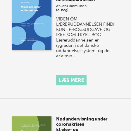
Af
Jens Rasmussen
(e-bog)
VIDEN OM
LÆRERUDDANNELSEN FINDES
KUN I E-BOGSUDGAVE OG
IKKE SOM TRYKT BOG
Læreruddannelsen er
rygraden i det danske
uddannelsessystem, og det
er almin…
LÆS MERE
Nødundervisning under
coronakrisen
Et elev- og