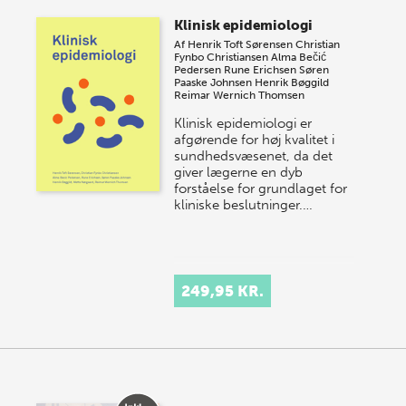
Klinisk epidemiologi
Af
Henrik Toft Sørensen
Christian
Fynbo Christiansen
Alma Bečić
Pedersen
Rune Erichsen
Søren
Paaske Johnsen
Henrik Bøggild
Reimar Wernich Thomsen
Klinisk epidemiologi er
afgørende for høj kvalitet i
sundhedsvæsenet, da det
giver lægerne en dyb
forståelse for grundlaget for
kliniske beslutninger.…
249,95 KR.