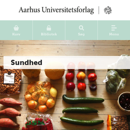
Kurv
Bibliotek
Søg
Menu
Sundhed