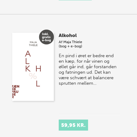
Alkohol
Af
Maja Thiele
(bog + e-bog)
En pind i øret er bedre end
en kæp, for når vinen og
øllet går ind, går forstanden
og fatningen ud. Det kan
være schvært at balancere
sprutten mellem…
59,95 KR.