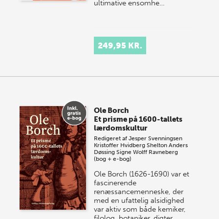
ultimative ensomhe…
249,95 KR.
Ole Borch
Et prisme på 1600-tallets
lærdomskultur
Redigeret af
Jesper Svenningsen
Kristoffer Hvidberg Shelton
Anders
Døssing
Signe Wolff Ravneberg
(bog + e-bog)
Ole Borch (1626-1690) var et
fascinerende
renæssancemenneske, der
med en ufattelig alsidighed
var aktiv som både kemiker,
filolog, botaniker, digter,…