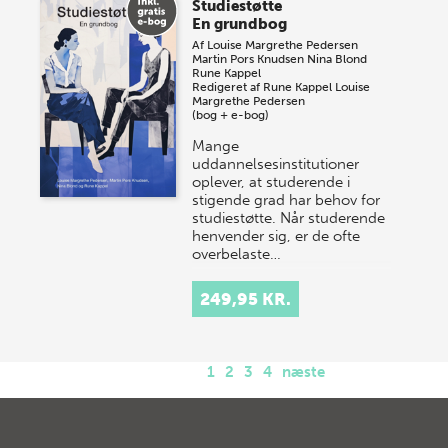
Studiestøtte
En grundbog
Af
Louise Margrethe Pedersen
Martin Pors Knudsen
Nina Blond
Rune Kappel
Redigeret af
Rune Kappel
Louise
Margrethe Pedersen
(bog + e-bog)
Mange
uddannelsesinstitutioner
oplever, at studerende i
stigende grad har behov for
studiestøtte. Når studerende
henvender sig, er de ofte
overbelaste…
249,95 KR.
1
2
3
4
næste