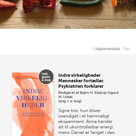
↑
Udgivelsesdato
Titel
Indre virkeligheder
Mennesker fortæller.
Psykiatrien forklarer
Redigeret af
Bjørn H. Ebdrup
Sigurd
W. Uldall
(bog + e-bog)
Signe tror, hun bliver
overvåget i et hemmeligt
eksperiment. Anna kender
alt til ukontrollerbar energi,
mens Daniel er fanget i den