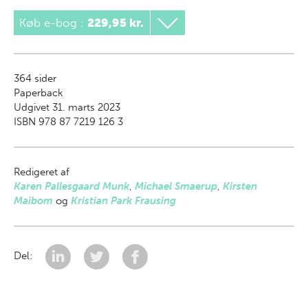
Køb e-bog
:
229,95 kr.
364
sider
Paperback
Udgivet 31. marts 2023
ISBN 978 87 7219 126 3
Redigeret af
Karen Pallesgaard Munk
,
Michael Smaerup
,
Kirsten
Maibom
og
Kristian Park Frausing
Del: