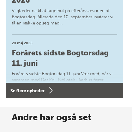
2026
Vi glæder os til at tage hul på efterårssæsonen af
Bogtorsdag. Allerede den 10. september inviterer vi
til en række oplæg med…
20 maj 2026
Forårets sidste Bogtorsdag
11. juni
Forårets sidste Bogtorsdag 11. juni Vær med, når vi
sammen med Det Kgl. Bibliotek i Aarhus fejrer
forfatterne bag vores nyes…
Se flere nyheder
8 maj 2026
Spar op til 70% til sommer-
Andre har også set
lagersalg!