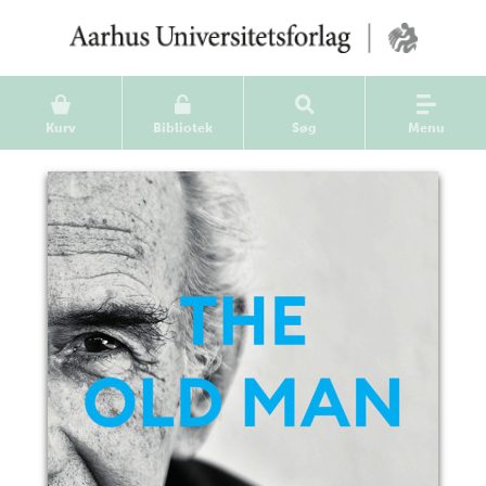
Kurv
Bibliotek
Søg
Menu