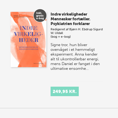
Vi gentager succesen og inviterer igen i år til vores
store sommer-lagersalg, så sæt kryds i kalenderen
Indre virkeligheder
onsdag den 10. j…
Mennesker fortæller.
Psykiatrien forklarer
Redigeret af
Bjørn H. Ebdrup
Sigurd
W. Uldall
(bog + e-bog)
Signe tror, hun bliver
overvåget i et hemmeligt
eksperiment. Anna kender
alt til ukontrollerbar energi,
mens Daniel er fanget i den
ultimative ensomhe…
249,95 KR.