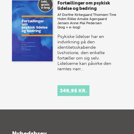
Fortællinger om psykisk
lidelse og bedring
Af
Dorthe Kirkegaard Thomsen
Tine
Holm
Rikke Amalie Agergaard
Jensen
Anne Mai Pedersen
(bog + e-bog)
Psykiske lidelser har en
indvirkning på den
identitetsskabende
livshistorie, den enkelte
fortæller om sig selv.
Lidelserne kan påvirke den
ramtes narr…
349,95 KR.
Nyhedsbrev