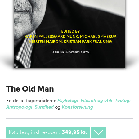
The Old Man
En del af
fagområderne
Psykologi
,
Filosofi og etik
,
Teologi
,
Antropologi
,
Sundhed
og
Kønsforskning
Køb bog inkl. e-bog
:
349,95 kr.