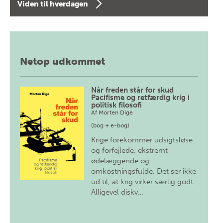
Viden til hverdagen
Netop udkommet
Når freden står for skud
Pacifisme og retfærdig krig i
politisk filosofi
Af
Morten Dige
(bog + e-bog)
Krige forekommer udsigtsløse
og forfejlede, ekstremt
ødelæggende og
omkostningsfulde. Det ser ikke
ud til, at krig virker særlig godt.
Alligevel diskv…