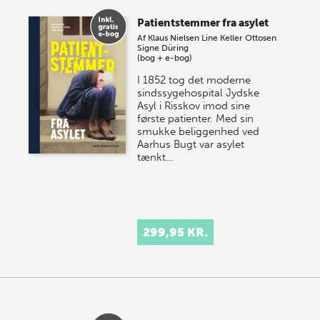
Patientstemmer fra asylet
Af
Klaus Nielsen
Line Keller Ottosen
Signe Düring
(bog + e-bog)
I 1852 tog det moderne
sindssygehospital Jydske
Asyl i Risskov imod sine
første patienter. Med sin
smukke beliggenhed ved
Aarhus Bugt var asylet
tænkt…
299,95 KR.