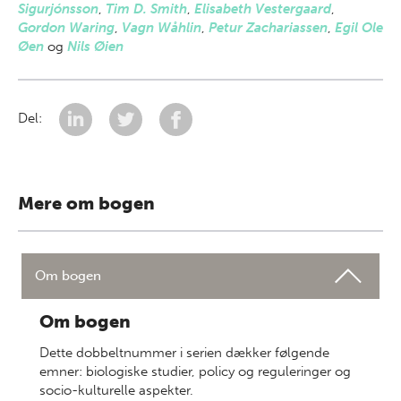
Sigurjónsson
,
Tim D. Smith
,
Elisabeth Vestergaard
,
Gordon Waring
,
Vagn Wåhlin
,
Petur Zachariassen
,
Egil Ole
Øen
og
Nils Øien
Del:
Mere om bogen
Om bogen
Om bogen
Dette dobbeltnummer i serien dækker følgende
emner: biologiske studier, policy og reguleringer og
socio-kulturelle aspekter.