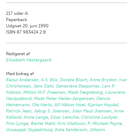
217
sider ill.
Paperback
Udgivet 20. juni 1990
ISBN 87 983424 2 8
Redigeret af
Elisabeth Vestergaard
Med bidrag af
Raoul Andersen
,
A.S. Blix
,
Dorete Bloch
,
Anne Brydon
,
Ivar
Christensen
,
Jens Dahl
,
Geneviève Desportes
,
Lars P.
Folkow
,
Milton M.F. Freeman
,
Mads Fægteborg
,
Louwrens
Hacquebord
,
Mads Peter Heide-Jørgensen
,
Dennis
Heinemann
,
Ole Hertz
,
Alf Håkon Hoel
,
Kjartan Hoydal
,
Patrick Jean
,
Jákup S. Joensen
,
Jóan Pauli Joensen
,
Arne
Kalland
,
Anne Lange
,
Einar Lemche
,
Christina Lockyer
,
Finn Lynge
,
Bertel Møhl
,
Árni Olafsson
,
P. Michael Payne
,
Uusaqqak Qujaakitsoq
,
Kate Sanderson
,
Jóhann