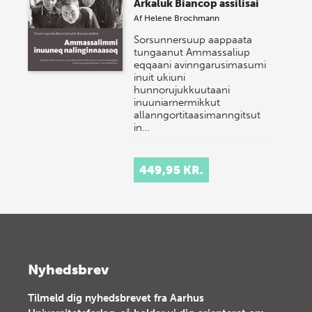
Arkaluk Biancop assilisai
Af
Helene Brochmann
Sorsunnersuup aappaata
tungaanut Ammassaliup
eqqaani avinngarusimasumi
inuit ukiuni
hunnorujukkuutaani
inuuniarnermikkut
allanngortitaasimanngitsut
in…
449,95 KR.
Nyhedsbrev
Tilmeld dig nyhedsbrevet fra Aarhus