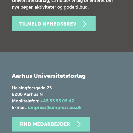
Universitetsforlag, så holder vi dig orienteret om
nye bøger, aktiviteter og gode tilbud.
TILMELD NYHEDSBREV
Aarhus Universitetsforlag
Helsingforsgade 25
8200
Aarhus N
Mobiltelefon:
+45 53 55 05 42
E-mail:
unipress@unipress.au.dk
FIND MEDARBEJDER