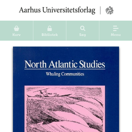
Kurv
Bibliotek
Søg
Menu