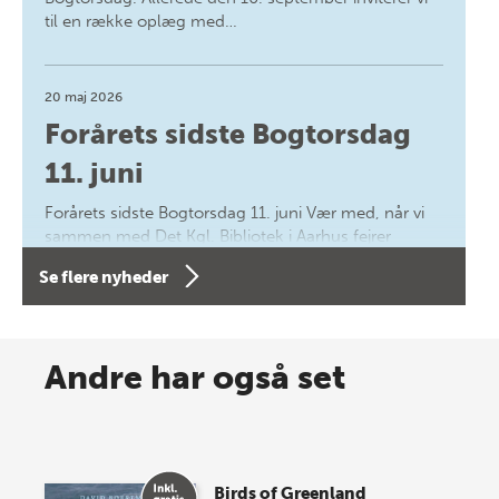
til en række oplæg med…
20 maj 2026
Forårets sidste Bogtorsdag
11. juni
Forårets sidste Bogtorsdag 11. juni Vær med, når vi
sammen med Det Kgl. Bibliotek i Aarhus fejrer
forfatterne bag vores nyes…
Se flere nyheder
8 maj 2026
Spar op til 70% til sommer-
Andre har også set
lagersalg!
Vi gentager succesen og inviterer igen i år til vores
store sommer-lagersalg, så sæt kryds i kalenderen
Birds of Greenland
onsdag den 10. j…