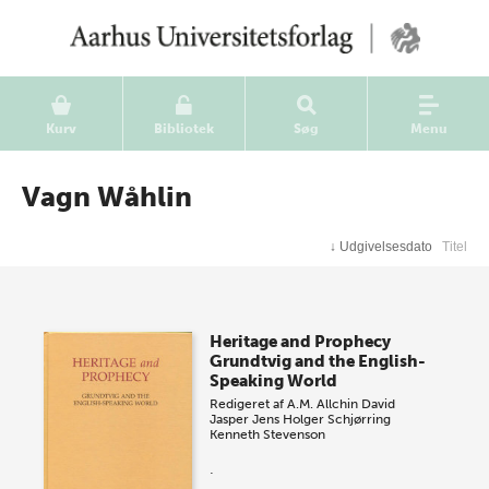
Kurv
Bibliotek
Søg
Menu
Vagn Wåhlin
↓
Udgivelsesdato
Titel
Heritage and Prophecy
Grundtvig and the English-
Speaking World
Redigeret af
A.M. Allchin
David
Jasper
Jens Holger Schjørring
Kenneth Stevenson
.