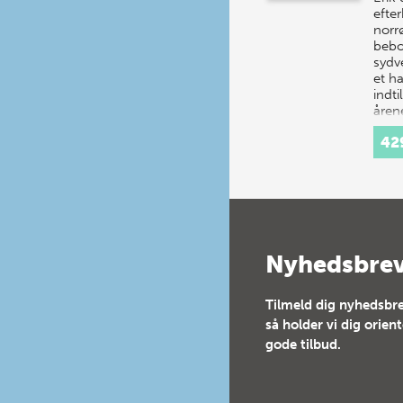
efte
norr
bebo
sydv
et ha
indt
åren
42
Nyhedsbre
Tilmeld dig nyhedsbre
så holder vi dig orien
gode tilbud.