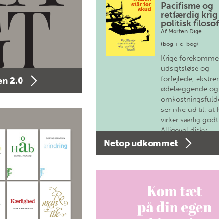
Pacifisme og
retfærdig krig 
politisk filosof
Af
Morten Dige
(bog + e-bog)
Krige forekomme
udsigtsløse og
forfejlede, ekstre
n 2.0
ødelæggende og
omkostningsfulde
ser ikke ud til, at 
virker særlig godt
Alligevel diskv…
Netop udkommet