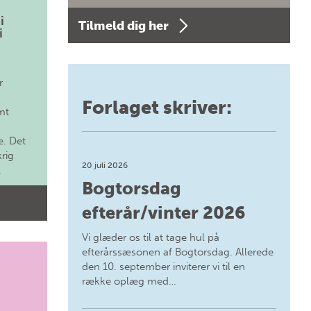
i
Tilmeld dig her
i
r
Forlaget skriver:
mt
. Det
krig
20 juli 2026
.
Bogtorsdag
efterår/vinter 2026
Vi glæder os til at tage hul på
efterårssæsonen af Bogtorsdag. Allerede
den 10. september inviterer vi til en
række oplæg med…