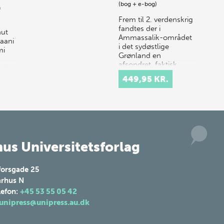
(bog + e-bog)
n
Frem til 2. verdenskrig
fandtes der i
nut
Ammassalik-området
aani
i det sydøstlige
mi
Grønland en
afsondret, faktisk
ani
isoleret, befolkning,
t
449,95 KR.
der levede som de
anngitsut
havde…
us Universitetsforlag
forsgade 25
rhus N
lefon:
+45 53 55 05 42
unipress@unipress.au.dk