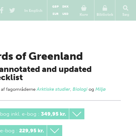
GBP
DKK
In English
EUR
USD
Kurv
Bibliotek
Søg
rds of Greenland
annotated and updated
cklist
 af
fagområderne
Arktiske studier
,
Biologi
og
Miljø
bog inkl. e-bog
:
349,95 kr.
 e-bog
:
229,95 kr.