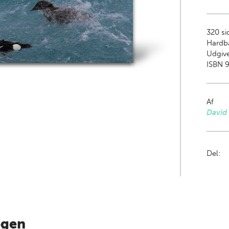
320
si
Hardb
Udgive
ISBN 9
Af
David
Del:
ogen