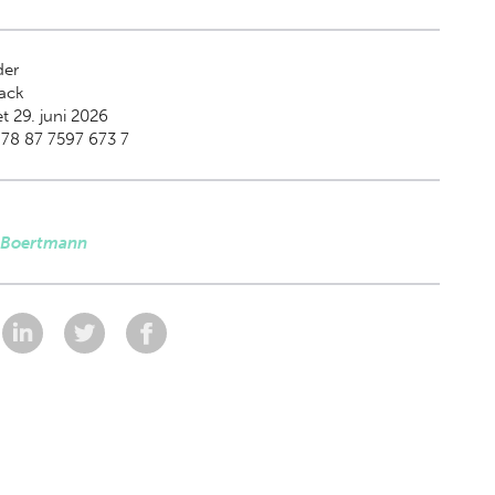
der
ack
t 29. juni 2026
78 87 7597 673 7
 Boertmann