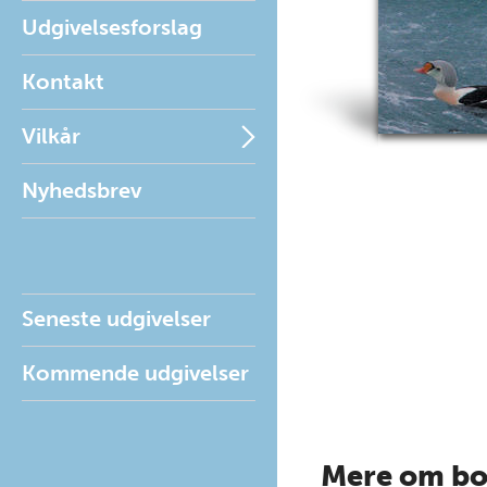
Udgivelsesforslag
Kontakt
Vilkår
Nyhedsbrev
Seneste udgivelser
Kommende udgivelser
Mere om b