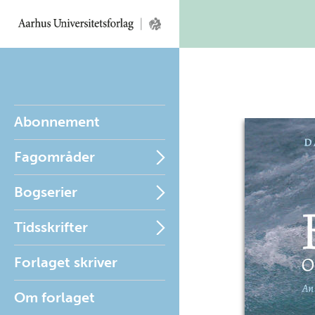
Abonnement
Fagområder
Bogserier
Tidsskrifter
Forlaget skriver
Om forlaget