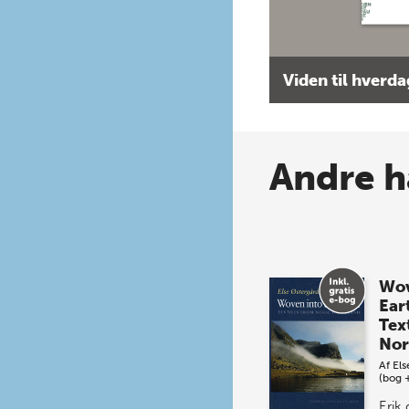
Viden til hverd
Andre h
Wov
Ear
Tex
Nor
Af
Els
(bog 
Erik