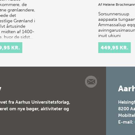
rkommere, de
Af
Helene Brochman
øne grøn­lændere,
Sorsunnersuup
ede det
aappaata tungaa
estlige Grønland i
Ammassaliup eqq
lvt årtusinde
avinngarusimasu
il midten af 1400-
inuit ukiuni
e, hvor de sidst…
hunnorujukkuuta
inuuniarnermikku
9,95 KR.
449,95 KR.
allanngortitaasim
in…
v
Aarh
vet fra Aarhus Universitetsforlag,
Helsing
teret om nye bøger, aktiviteter og
8200
Aa
Mobilte
E-mail: