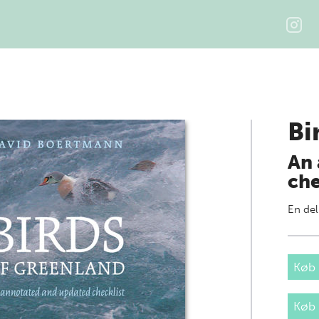
Bi
An 
che
En del
Køb 
Køb