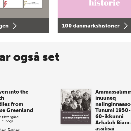
agen
100 danmarkshistorier
ar også set
en into the
Ammassalimm
th
inuuneq
tiles from
nalinginnaaso
se Greenland
Tunumi 1950-
60-ikkunni
e Østergård
+ e-bog)
Arkaluk Bian
assilisai
 den Rødes