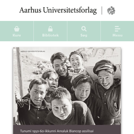
Kurv
Bibliotek
Søg
Menu