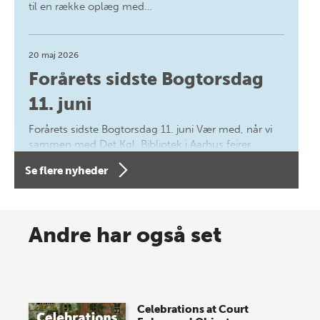
til en række oplæg med…
20 maj 2026
Forårets sidste Bogtorsdag
11. juni
Forårets sidste Bogtorsdag 11. juni Vær med, når vi
sammen med Det Kgl. Bibliotek i Aarhus fejrer
forfatterne bag vores nyes…
Se flere nyheder
8 maj 2026
Spar op til 70% til sommer-
Andre har også set
lagersalg!
Vi gentager succesen og inviterer igen i år til vores
store sommer-lagersalg, så sæt kryds i kalenderen
Celebrations at Court
onsdag den 10. j…