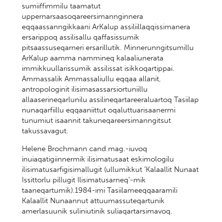
sumiiffimmilu taamatut
uppernarsaasoqareersimannginnera
eqqaassanngikkaani ArKalup assiliillaqqissimanera
ersarippoq assilisallu qaffasissumik
pitsaassuseqarneri ersarillutik. Minnerunngitsumillu
ArKalup aamma nammineq kalaaliunerata
immikkuullarissumik assilissat isikkoqartippai.
Ammassalik Ammassaliullu eqqaa allanit,
antropologinit ilisimasassarsiortuniillu
allaaserineqarlunilu assilineqartareeraluartoq Tasiilap
nunaqarfiillu eqqaaniittut oqaluttuarisaanermi
tunumiut isaannit takuneqareersimanngitsut
takussavagut.
Helene Brochmann cand.mag.-iuvoq
inuiaqatigiinnermik ilisimatusaat eskimologilu
ilisimatusarfigisimallugit (ullumikkut ’Kalaallit Nunaat
Issittorlu pillugit Ilisimatusarneq’-mik
taaneqartumik).1984-imi Tasiilameeqqaaramili
Kalaallit Nunaannut attuumassuteqartunik
amerlasuunik suliniutinik suliaqartarsimavoq.