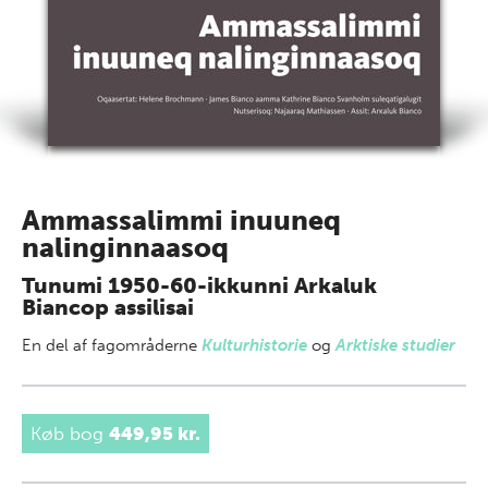
Ammassalimmi inuuneq
nalinginnaasoq
Tunumi 1950-60-ikkunni Arkaluk
Biancop assilisai
En del af
fagområderne
Kulturhistorie
og
Arktiske studier
Køb bog
449,95 kr.