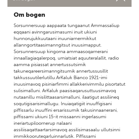
Om bogen
Sorsunnersuup aappaata tungaanut Ammassaliup
eqqaani avinngarusimasumi inuit ukiuni
hunnorujukkuutaani inuuniarnermikkut
allanngortitaasimanngitsut inuusimapput.
Sorsunnersuup kingorna ammaasoqarnerani
innaallagiaqalerpoq, umiatsiat aquuteralallit, radio
aamma pisiassat annertussutsimik
takuneqareersimanngitsumik annertussusillit
takkussuutilerlutillu.ArKaluk Bianco 1921-imi
inuusimavoq pisiniarfimmi allakkerivimmilu pisortatut
sulisimalluni. ArKaluk paasisaqarusuttuusimavoq
nutaanillu misilittaasarsimalluni, ilaatigut assiliineq
soqutigisarisimallugu. Inuiaqatigiit inuuffigisani
piffissarlu inuuffini ersarissumik takusinnaanerani,
piffissami ukiuni 15-it missaanni ingerlasumi
ineriartupiloornerup nalaani
assiliisaqattaartarsimavoq assilisimasaalu ullutsinni
immikkooruteqarluinnarlutik. Piffissami