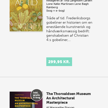
Redigeret af
Tina Langholm Larsen
Lone Kølle Martinsen
Lene Bøgh
Rønberg
(bog + e-bog)
Tråde af tid. Frederiksborgs
gobeliner er historien om en
enestående kunstnerisk og
håndværksmæssig bedrift:
genskabelsen af Christian
4.s gobeliner,…
299,95 KR.
The Thorvaldsen Museum
An Architectural
Masterpiece
Af
Margrethe Floryan