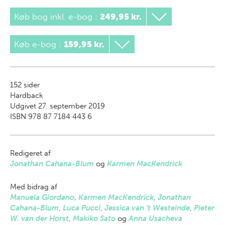
Køb bog inkl. e-bog
:
249,95 kr.
Køb e-bog
:
159,95 kr.
152
sider
Hardback
Udgivet 27. september 2019
ISBN 978 87 7184 443 6
Redigeret af
Jonathan Cahana-Blum
og
Karmen MacKendrick
Med bidrag af
Manuela Giordano
,
Karmen MacKendrick
,
Jonathan
Cahana-Blum
,
Luca Pucci
,
Jessica van 't Westeinde
,
Pieter
W. van der Horst
,
Makiko Sato
og
Anna Usacheva