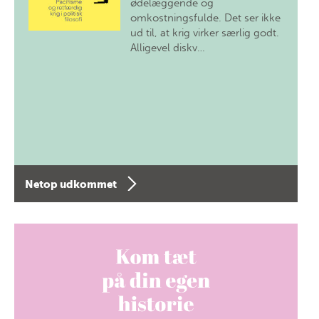
ødelæggende og
omkostningsfulde. Det ser ikke
ud til, at krig virker særlig godt.
Alligevel diskv…
Netop udkommet