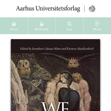
Kurv
Bibliotek
Søg
Menu