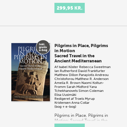
299,95 KR.
Pilgrims in Place, Pilgrims
in Motion
Sacred Travel in the
Ancient Mediterranean
Af
Isabel Köster
Rebecca Sweetman
Ian Rutherford
David Frankfurter
Matthew Dillon
Panayiotis Andreou
Christoforou
Matthew R. Anderson
Amelia R. Brown
Naomi Koltun-
Fromm
Sarah Midford
Yana
Tchekhanovets
Simon Coleman
Elisa Uusimäki
Redigeret af
Troels Myrup
Kristensen
Anna Collar
(bog + e-bog)
Pilgrims in Place, Pilgrims in
Motion: Sacred Travel in the
Ancient Mediterranean