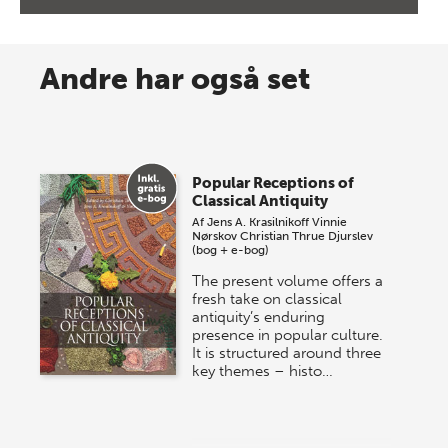
8 maj 2026
Spar op til 70% til sommer-
Andre har også set
lagersalg!
Vi gentager succesen og inviterer igen i år til vores
store sommer-lagersalg, så sæt kryds i kalenderen
Popular Receptions of
onsdag den 10. j…
Classical Antiquity
Af
Jens A. Krasilnikoff
Vinnie
Nørskov
Christian Thrue Djurslev
(bog + e-bog)
The present volume offers a
fresh take on classical
antiquity’s enduring
presence in popular culture.
It is structured around three
key themes – histo…