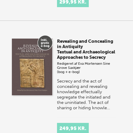
299,95 KR.
brings together
interdisciplinary scholarship
on the connected poles…
Revealing and Concealing
in Antiquity
Textual and Archaeological
Approaches to Secrecy
Redigeret af
Eva Mortensen
Sine
Grove Saxkjær
(bog + e-bog)
Secrecy and the act of
concealing and revealing
knowledge effectually
segregate the initiated and
the uninitiated. The act of
sharing or hiding knowle…
249,95 KR.