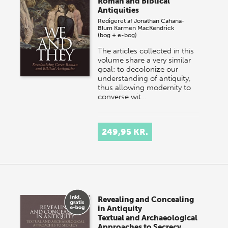
Roman and Biblical
Antiquities
Redigeret af
Jonathan Cahana-
Blum
Karmen MacKendrick
(bog + e-bog)
The articles collected in this
volume share a very similar
goal: to decolonize our
understanding of antiquity,
thus allowing modernity to
converse wit…
249,95 KR.
Revealing and Concealing
in Antiquity
Textual and Archaeological
Approaches to Secrecy