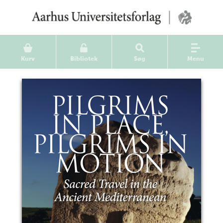
Kurv
Bibliotek
Søg
Menu