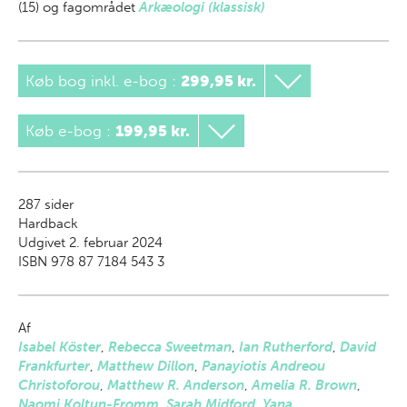
(15) og fagområdet
Arkæologi (klassisk)
Køb bog inkl. e-bog
:
299,95 kr.
Køb e-bog
:
199,95 kr.
287
sider
Hardback
Udgivet 2. februar 2024
ISBN 978 87 7184 543 3
Af
Isabel Köster
,
Rebecca Sweetman
,
Ian Rutherford
,
David
Frankfurter
,
Matthew Dillon
,
Panayiotis Andreou
Christoforou
,
Matthew R. Anderson
,
Amelia R. Brown
,
Naomi Koltun-Fromm
,
Sarah Midford
,
Yana