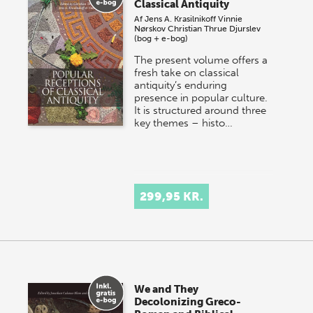
Classical Antiquity
Af
Jens A. Krasilnikoff
Vinnie
Nørskov
Christian Thrue Djurslev
(bog + e-bog)
The present volume offers a
fresh take on classical
antiquity’s enduring
presence in popular culture.
It is structured around three
key themes – histo…
299,95 KR.
We and They
Decolonizing Greco-