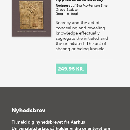
Redigeret af
Eva Mortensen
Sine
Grove Saxkjær
(bog + e-bog)
Secrecy and the act of
concealing and revealing
knowledge effectually
segregate the initiated and
the uninitiated. The act of
sharing or hiding knowle…
249,95 KR.
Nyhedsbrev
Tilmeld dig nyhedsbrevet fra Aarhus
Universitetsforlag, så holder vi dig orienteret om