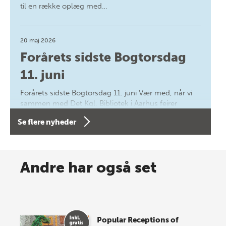
til en række oplæg med…
20 maj 2026
Forårets sidste Bogtorsdag
11. juni
Forårets sidste Bogtorsdag 11. juni Vær med, når vi
sammen med Det Kgl. Bibliotek i Aarhus fejrer
forfatterne bag vores nyes…
Se flere nyheder
8 maj 2026
Spar op til 70% til sommer-
Andre har også set
lagersalg!
Vi gentager succesen og inviterer igen i år til vores
store sommer-lagersalg, så sæt kryds i kalenderen
Popular Receptions of
onsdag den 10. j…