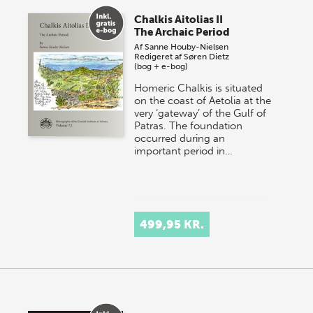
store sommer-lagersalg, så sæt kryds i kalenderen
Chalkis Aitolias II
onsdag den 10. j…
The Archaic Period
Af
Sanne Houby-Nielsen
Redigeret af
Søren Dietz
(bog + e-bog)
Homeric Chalkis is situated
on the coast of Aetolia at the
very ‘gateway’ of the Gulf of
Patras. The foundation
occurred during an
important period in…
499,95 KR.