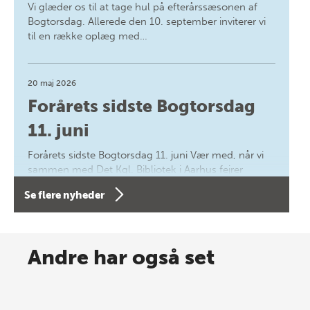
Vi glæder os til at tage hul på efterårssæsonen af
Bogtorsdag. Allerede den 10. september inviterer vi
til en række oplæg med…
20 maj 2026
Forårets sidste Bogtorsdag
11. juni
Forårets sidste Bogtorsdag 11. juni Vær med, når vi
sammen med Det Kgl. Bibliotek i Aarhus fejrer
forfatterne bag vores nyes…
Se flere nyheder
8 maj 2026
Spar op til 70% til sommer-
Andre har også set
lagersalg!
Vi gentager succesen og inviterer igen i år til vores