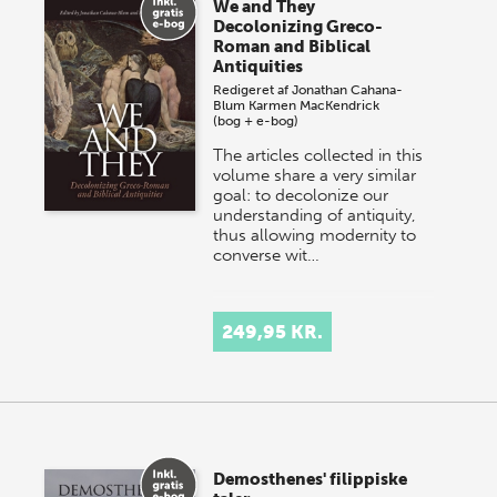
We and They
Decolonizing Greco-
Roman and Biblical
Antiquities
Redigeret af
Jonathan Cahana-
Blum
Karmen MacKendrick
(bog + e-bog)
The articles collected in this
volume share a very similar
goal: to decolonize our
understanding of antiquity,
thus allowing modernity to
converse wit…
249,95 KR.
Demosthenes' filippiske