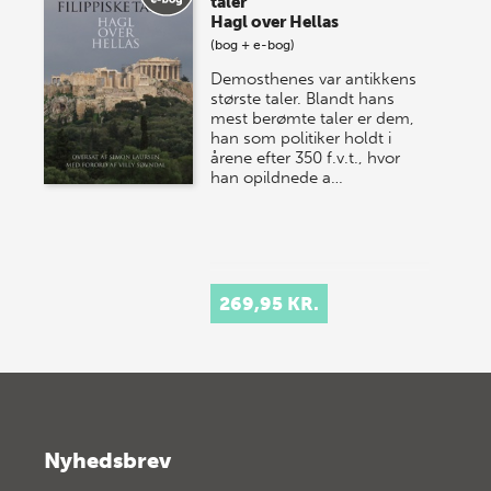
taler
Hagl over Hellas
(bog + e-bog)
Demosthenes var antikkens
største taler. Blandt hans
mest berømte taler er dem,
han som politiker holdt i
årene efter 350 f.v.t., hvor
han opildnede a…
269,95 KR.
Nyhedsbrev