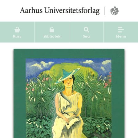
Kurv
Bibliotek
Søg
Menu