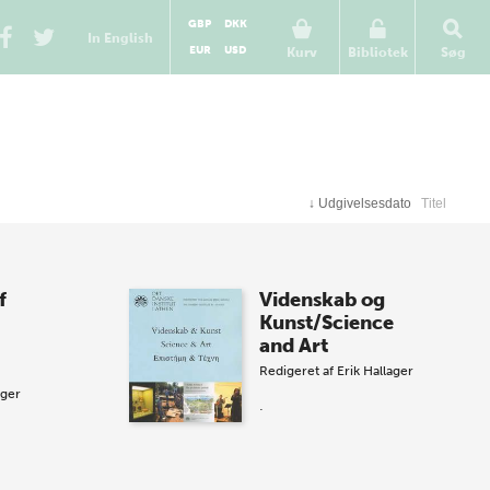
GBP
DKK
In English
EUR
USD
Kurv
Bibliotek
Søg
↓
Udgivelsesdato
Titel
f
Videnskab og
Kunst/Science
and Art
Redigeret af
Erik Hallager
ager
.