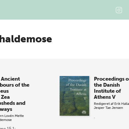
chaldemose
 Ancient
Proceedings o
bours of the
the Danish
aeus
Institute of
 Zea
Athens V
psheds and
Redigeret af
Erik Hall
Jesper Tae Jensen
pways
rn Lovén
Mette
.
ldemose
me 15.1: