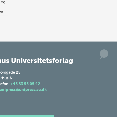
, og
er
us Universitetsforlag
forsgade 25
rhus N
lefon:
+45 53 55 05 42
unipress@unipress.au.dk