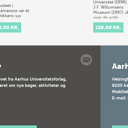
Universitet (1996)
oleet i
J.F. Willumsens
karnassos var et
Museum (1997), d
ntikkens syv
viser de antik…
ndere: det var
mælet rejst for
0,00 KR.
128,00 KR.
 Mausolos af
n, og det var
 ikke kun for sin
v
Aarh
vet fra Aarhus Universitetsforlag,
Helsing
teret om nye bøger, aktiviteter og
8200
Aa
Mobilte
E-mail: