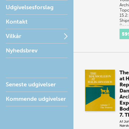
Arch
Udgivelsesforslag
Topo
15.2:
Ship
Kontakt
Reco
Feat
59
Vilkår
Athe
Clas
Nyhedsbrev
The
at 
Seneste udgivelser
Rep
Dan
Arc
Kommende udgivelser
Exp
Bo
7. 
Af
Jo
Nørsk