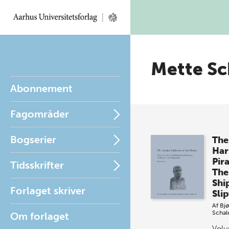
Mette S
Abonnement
Fagområder
Bogserier
The
Har
Pir
Tidsskrifter
The
Shi
Forlaget skriver
Sli
Af
Bjø
Scha
Om forlaget
Volu