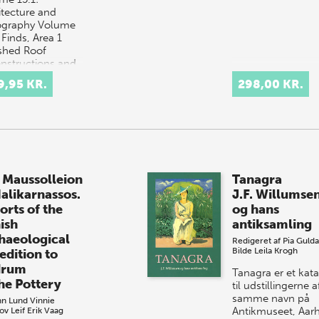
itecture and
graphy Volume
 Finds, Area 1
shed Roof
nstructions and
ure Catalogue
9,95 KR.
298,00 KR.
ns in the
sical period…
 Maussolleion
Tanagra
Halikarnassos.
J.F. Willumse
orts of the
og hans
ish
antiksamling
haeological
Redigeret af
Pia Guld
Bilde
Leila Krogh
edition to
drum
Tanagra er et kat
The Pottery
til udstillingerne a
samme navn på
hn Lund
Vinnie
Antikmuseet, Aar
ov
Leif Erik Vaag