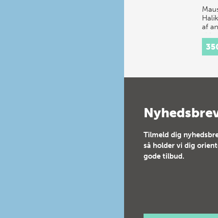
Maus
Hali
af a
vidu
grav
35
Kong
Karie
kendt
st…
Nyhedsbre
Tilmeld dig nyhedsbre
så holder vi dig orien
gode tilbud.