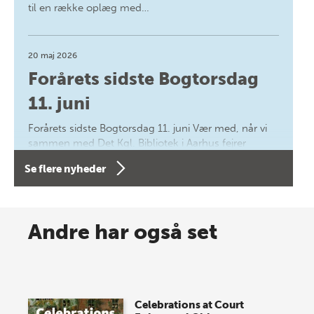
til en række oplæg med…
20 maj 2026
Forårets sidste Bogtorsdag
11. juni
Forårets sidste Bogtorsdag 11. juni Vær med, når vi
sammen med Det Kgl. Bibliotek i Aarhus fejrer
forfatterne bag vores nyes…
Se flere nyheder
8 maj 2026
Spar op til 70% til sommer-
Andre har også set
lagersalg!
Vi gentager succesen og inviterer igen i år til vores
store sommer-lagersalg, så sæt kryds i kalenderen
Celebrations at Court
onsdag den 10. j…