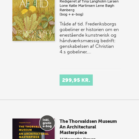
Redigeret af
Tina Langholm Larsen
Lone Kølle Martinsen
Lene Bøgh
Rønberg
(bog + e-bog)
Tråde af tid. Frederiksborgs
gobeliner er historien om en
enestående kunstnerisk og
håndværksmæssig bedrift:
genskabelsen af Christian
4.s gobeliner,…
299,95 KR.
The Thorvaldsen Museum
An Architectural
Masterpiece
Af
Margrethe Floryan