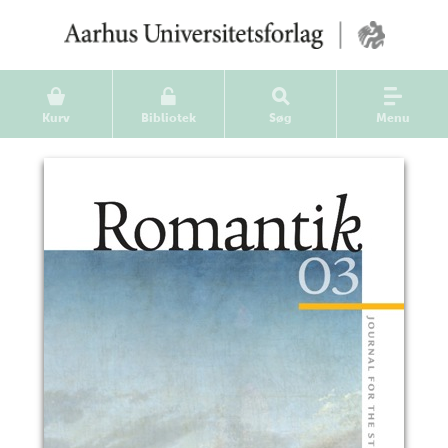
Kurv
Bibliotek
Søg
Menu