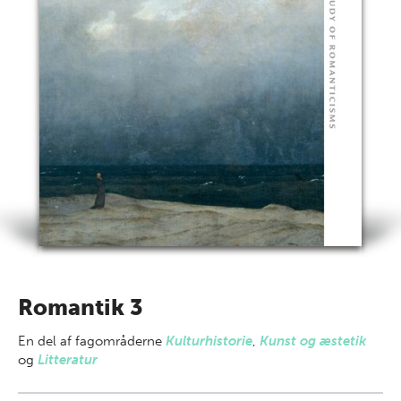
Romantik 3
En del af
fagområderne
Kulturhistorie
,
Kunst og æstetik
og
Litteratur