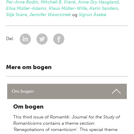
Per-Arne Bodin
,
Mitchell B. Frank
,
Anne Gry Haugland
,
Elisa Müller-Adams
,
Klaus Müller-Wille
,
Karin Sanders
,
Silje Svare
,
Jennifer Wawrzinek
og
Sigrun Åsebø
Del:
Mere om bogen
Om bogen
Om bogen
This third issue of
Romantik: Journal for the Study of
Romanticisms
contains a theme section:
'Renegotiations of romanticism'. This special theme