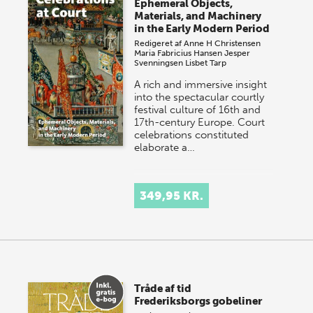
Ephemeral Objects,
Materials, and Machinery
in the Early Modern Period
Redigeret af
Anne H Christensen
Maria Fabricius Hansen
Jesper
Svenningsen
Lisbet Tarp
A rich and immersive insight
into the spectacular courtly
festival culture of 16th and
17th-century Europe. Court
celebrations constituted
elaborate a…
349,95 KR.
Tråde af tid
Frederiksborgs gobeliner