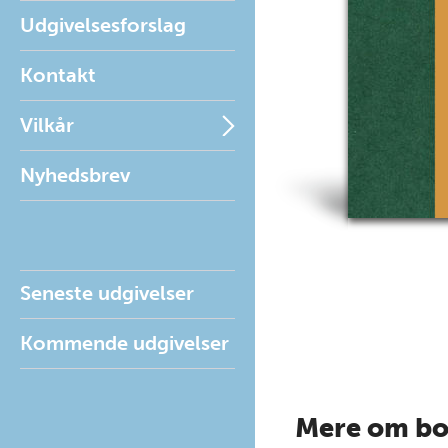
Udgivelsesforslag
Kontakt
Vilkår
Nyhedsbrev
Seneste udgivelser
Kommende udgivelser
Mere om b