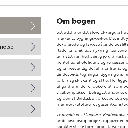
Om bogen
Set udefra er det store okkergule h
markante bygningsværker. Det indtryk
dekorerede og farvestrålende udstill
nelse
flader en unik udsmykning. Gulvene
er malet i en helt særlig jordfarves
hentet ud af oldtidens og renæssanc
og en væsentlig del af montrerne og
Bindesbølls tegninger. Bygningens 
loft, magisk skønt og stille. Her lig
et gårdrum, der er dekoreret, som bef
villakomplekser. Betragtet under 
og den af Bindesbøll orkestrerede op
marmorskulpturer et gesamtkunstwe
Thorvaldsens Museum. Bindesbølls 
ambitiøse byggeprojekt og giver en rig
karakteristiske formsprog, farver og