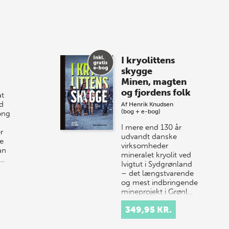
8 maj 2026
Spar op til 70% til
I kryolittens
sommer-lagersalg!
skygge
Minen, magten
Vi gentager succesen og inviterer igen i
og fjordens folk
t
år til vores store sommer-lagersalg,
d
Af
Henrik Knudsen
så sæt kryds i kalenderen onsdag den
(bog + e-bog)
ong
10. j…
I mere end 130 år
r
udvandt danske
e
virksomheder
an
mineralet kryolit ved
r…
Ivigtut i Sydgrønland
– det længstvarende
og mest indbringende
mineprojekt i Grønl…
349,95 KR.