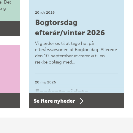
. Det
krig
20 juli 2026
.
Bogtorsdag
efterår/vinter 2026
Vi glæder os til at tage hul på
efterårssæsonen af Bogtorsdag. Allerede
den 10. september inviterer vi til en
række oplæg med…
20 maj 2026
Forårets sidste
Se flere nyheder
Bogtorsdag 11. juni
Forårets sidste Bogtorsdag 11. juni Vær
med, når vi sammen med Det Kgl.
Bibliotek i Aarhus fejrer forfatterne bag
vores nyes…