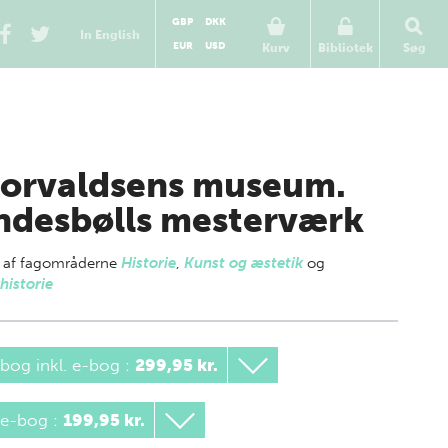
GBP
DKK
In English
EUR
USD
Kurv
Bibliotek
Søg
orvaldsens museum.
ndesbølls mesterværk
 af
fagområderne
Historie
,
Kunst og æstetik
og
historie
bog inkl. e-bog
:
299,95 kr.
 e-bog
:
199,95 kr.