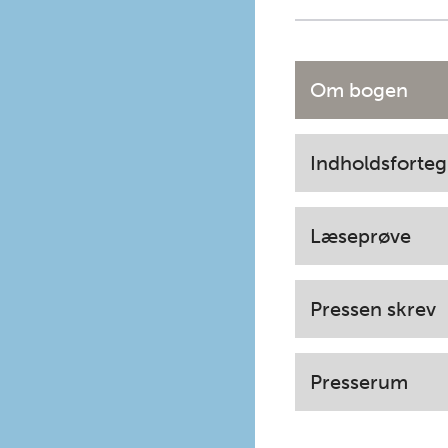
Om bogen
Indholdsforteg
Læseprøve
Pressen skrev
Presserum