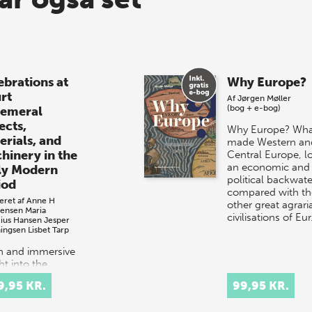
ebrations at
Why Europe?
rt
Af
Jørgen Møller
(bog + e-bog)
emeral
ects,
Why Europe? Wha
erials, and
made Western an
hinery in the
Central Europe, l
an economic and
ly Modern
political backwate
iod
compared with th
eret af
Anne H
other great agrari
tensen
Maria
civilisations of Eu
cius Hansen
Jesper
ingsen
Lisbet Tarp
ch and immersive
ht into the
tacular courtly
9,95 KR.
99,95 KR.
val culture of
 and 17th-