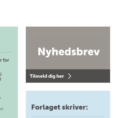
r for
i
Tilmeld dig her
i
r
Forlaget skriver:
mt