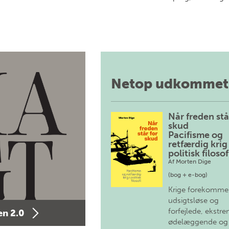
Netop udkommet
Når freden stå
skud
Pacifisme og
retfærdig krig 
politisk filosof
Af
Morten Dige
(bog + e-bog)
Krige forekomme
udsigtsløse og
forfejlede, ekstre
n 2.0
ødelæggende og