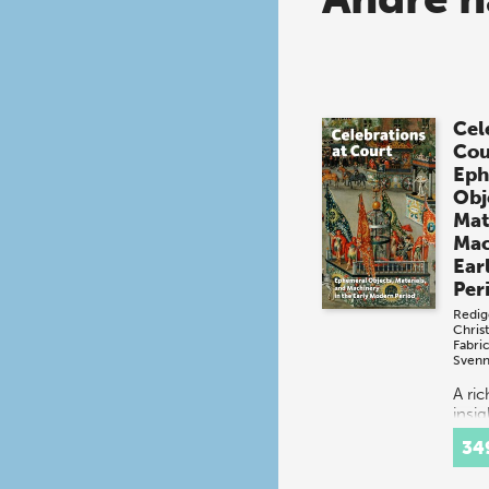
Cel
Cou
Eph
Obj
Mat
Mac
Ear
Per
Redig
Chris
Fabri
Svenn
A ri
insig
spec
34
festi
16th