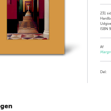
231
si
Hardb
Udgive
ISBN 9
Af
Margr
Del:
ogen