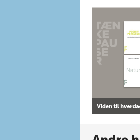
Viden til hverd
Andre h