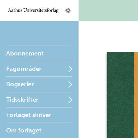
Abonnement
Fagområder
Bogserier
Tidsskrifter
Forlaget skriver
Om forlaget