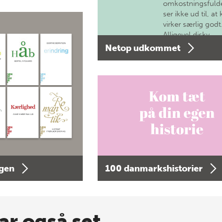
omkostningsfulde
ser ikke ud til, at 
virker særlig godt
Alligevel diskv…
Netop udkommet
agen
100 danmarkshistorier
ar også set