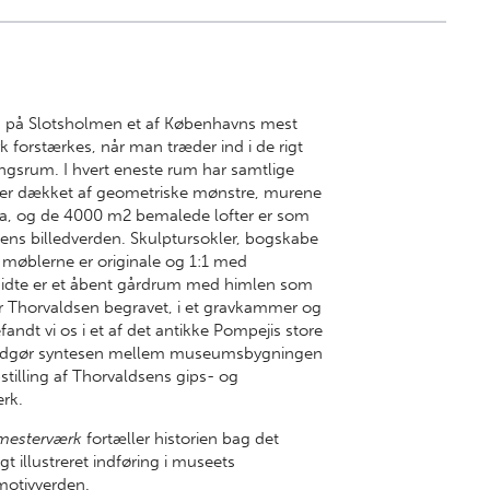
us på Slotsholmen et af Københavns mest
 forstærkes, når man træder ind i de rigt
ingsrum. I hvert eneste rum har samtlige
 er dækket af geometriske mønstre, murene
kala, og de 4000 m2 bemalede lofter er som
ens billedverden. Skulptursokler, bogskabe
 møblerne er originale og 1:1 med
midte er et åbent gårdrum med himlen som
ger Thorvaldsen begravet, i et gravkammer og
andt vi os i et af det antikke Pompejis store
ét udgør syntesen mellem museumsbygningen
stilling af Thorvaldsens gips- og
rk.
mesterværk
fortæller historien bag det
t illustreret indføring i museets
 motivverden.