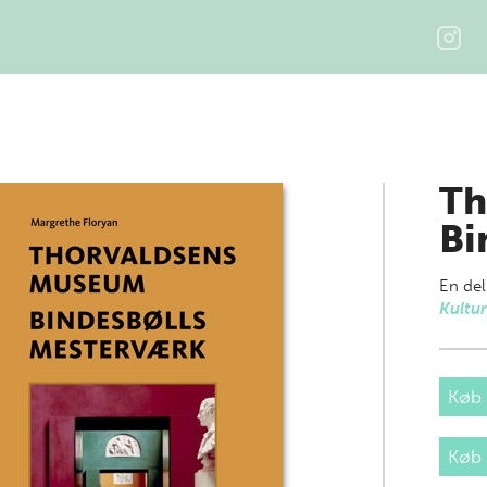
Th
Bi
En del
Kultur
Køb 
Køb