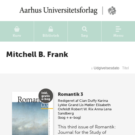
Kurv
Bibliotek
Søg
Menu
Mitchell B. Frank
↓
Udgivelsesdato
Titel
Romantik 3
Redigeret af
Cian Duffy
Karina
Lykke Grand
Lis Møller
Elisabeth
Oxfeldt
Robert W. Rix
Anna Lena
Sandberg
(bog + e-bog)
This third issue of Romantik:
Journal for the Study of