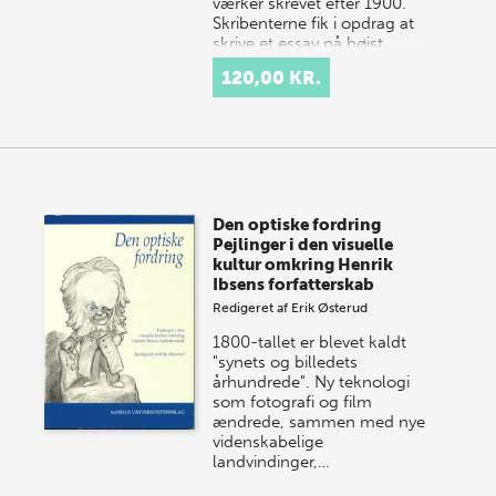
værker skrevet efter 1900.
Skribenterne fik i opdrag at
skrive et essay på højst…
120,00 KR.
Den optiske fordring
Pejlinger i den visuelle
kultur omkring Henrik
Ibsens forfatterskab
Redigeret af
Erik Østerud
1800-tallet er blevet kaldt
"synets og billedets
århundrede". Ny teknologi
som fotografi og film
ændrede, sammen med nye
videnskabelige
landvindinger,…