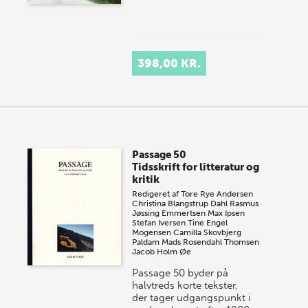
398,00 KR.
Passage 50
Tidsskrift for litteratur og
kritik
Redigeret af
Tore Rye Andersen
Christina Blangstrup Dahl
Rasmus
Jøssing Emmertsen
Max Ipsen
Stefan Iversen
Tine Engel
Mogensen
Camilla Skovbjerg
Paldam
Mads Rosendahl Thomsen
Jacob Holm Øe
Passage 50 byder på
halvtreds korte tekster,
der tager udgangspunkt i