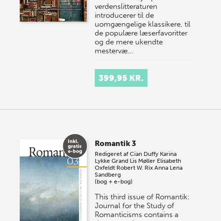
verdenslitteraturen
introducerer til de
uomgængelige klassikere, til
de populære læserfavoritter
og de mere ukendte
mestervæ…
399,95 KR.
Romantik 3
Redigeret af
Cian Duffy
Karina
Lykke Grand
Lis Møller
Elisabeth
Oxfeldt
Robert W. Rix
Anna Lena
Sandberg
(bog + e-bog)
This third issue of Romantik:
Journal for the Study of
Romanticisms contains a