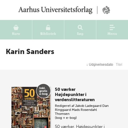
Kurv
Bibliotek
Søg
Menu
Karin Sanders
↓
Udgivelsesdato
Titel
50 værker
Højdepunkter i
verdenslitteraturen
Redigeret af
Jakob Ladegaard
Dan
Ringgaard
Mads Rosendahl
Thomsen
(bog + e-bog)
50 værker. Højdepunkter i