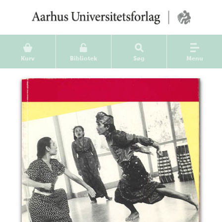
Kurv
Bibliotek
Søg
Menu