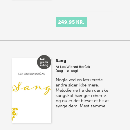
249,95 KR.
Sang
Af
Lea Wierød Borčak
(bog + e-bog)
Nogle ved en lærkerede,
andre siger ikke mere.
Melodierne fra den danske
sangskat hænger i ørerne,
og nu er det blevet et hit at
synge dem. Mest samme…