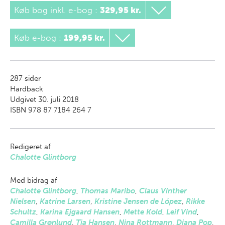
Køb bog inkl. e-bog
:
329,95 kr.
Køb e-bog
:
199,95 kr.
287
sider
Hardback
Udgivet 30. juli 2018
ISBN 978 87 7184 264 7
Redigeret af
Chalotte Glintborg
Med bidrag af
Chalotte Glintborg
,
Thomas Maribo
,
Claus Vinther
Nielsen
,
Katrine Larsen
,
Kristine Jensen de López
,
Rikke
Schultz
,
Karina Ejgaard Hansen
,
Mette Kold
,
Leif Vind
,
Camilla Grønlund
,
Tia Hansen
,
Nina Rottmann
,
Diana Pop
,