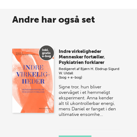
8 maj 2026
Spar op til 70% til sommer-
Andre har også set
lagersalg!
Vi gentager succesen og inviterer igen i år til vores
store sommer-lagersalg, så sæt kryds i kalenderen
Indre virkeligheder
onsdag den 10. j…
Mennesker fortæller.
Psykiatrien forklarer
Redigeret af
Bjørn H. Ebdrup
Sigurd
W. Uldall
(bog + e-bog)
Signe tror, hun bliver
overvåget i et hemmeligt
eksperiment. Anna kender
alt til ukontrollerbar energi,
mens Daniel er fanget i den
ultimative ensomhe…