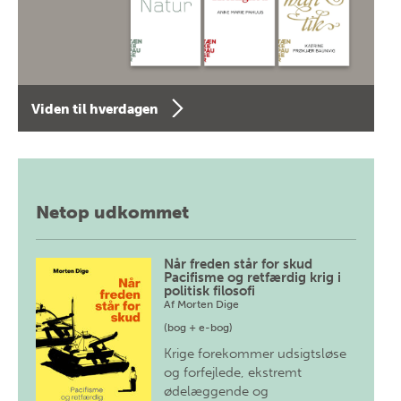
Viden til hverdagen
Netop udkommet
Når freden står for skud
Pacifisme og retfærdig krig i
politisk filosofi
Af
Morten Dige
(bog + e-bog)
Krige forekommer udsigtsløse
og forfejlede, ekstremt
ødelæggende og