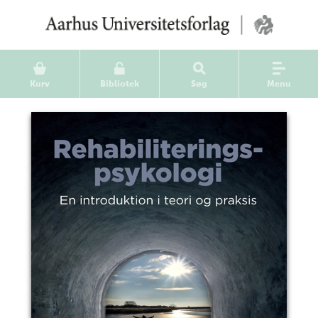
Kurv
Bibliotek
Søg
Menu