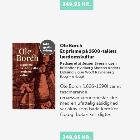
249,95 KR.
Ole Borch
Et prisme på 1600-tallets
lærdomskultur
Redigeret af
Jesper Svenningsen
Kristoffer Hvidberg Shelton
Anders
Døssing
Signe Wolff Ravneberg
(bog + e-bog)
Ole Borch (1626-1690) var et
fascinerende
renæssancemenneske, der
med en ufattelig alsidighed
var aktiv som både kemiker,
filolog, botaniker, digter,…
349,95 KR.