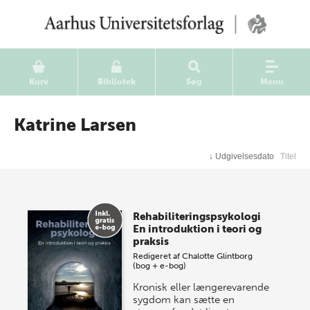
Kurv
Bibliotek
Søg
Menu
Katrine Larsen
↓
Udgivelsesdato
Titel
Rehabiliteringspsykologi
En introduktion i teori og
praksis
Redigeret af
Chalotte Glintborg
(bog + e-bog)
Kronisk eller længerevarende
sygdom kan sætte en