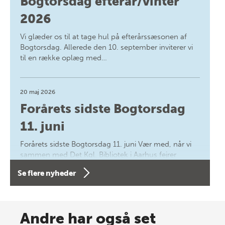
Bogtorsdag efterår/vinter
2026
Vi glæder os til at tage hul på efterårssæsonen af
Bogtorsdag. Allerede den 10. september inviterer vi
til en række oplæg med…
20 maj 2026
Forårets sidste Bogtorsdag
11. juni
Forårets sidste Bogtorsdag 11. juni Vær med, når vi
sammen med Det Kgl. Bibliotek i Aarhus fejrer
forfatterne bag vores nyes…
Se flere nyheder
8 maj 2026
Spar op til 70% til sommer-
Andre har også set