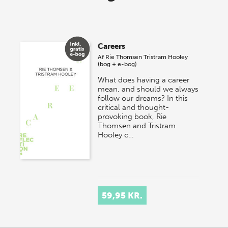
lagersalg!
Vi gentager succesen og inviterer igen i år til vores
store sommer-lagersalg, så sæt kryds i kalenderen
Careers
onsdag den 10. j…
Af
Rie Thomsen
Tristram Hooley
(bog + e-bog)
What does having a career
mean, and should we always
follow our dreams? In this
critical and thought-
provoking book, Rie
Thomsen and Tristram
Hooley c…
59,95 KR.