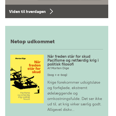
Viden til hverdagen
Netop udkommet
Når freden står for skud
Pacifisme og retfærdig krig i
politisk filosofi
Af
Morten Dige
(bog + e-bog)
Krige forekommer udsigtsløse
og forfejlede, ekstremt
ødelæggende og
omkostningsfulde. Det ser ikke
ud til, at krig virker særlig godt.
Alligevel diskv…