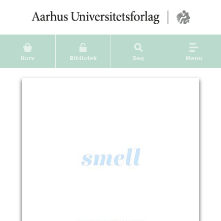
Kurv
Bibliotek
Søg
Menu