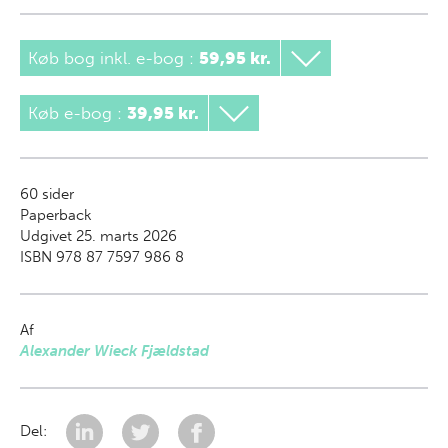
Køb bog inkl. e-bog
:
59,95 kr.
Køb e-bog
:
39,95 kr.
60
sider
Paperback
Udgivet 25. marts 2026
ISBN 978 87 7597 986 8
Af
Alexander Wieck Fjældstad
Del: