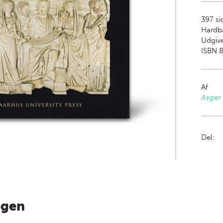
397
sid
Hardb
Udgive
ISBN 
Af
Asger
Del:
ogen