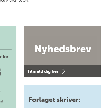
 med Mellemøsten.
r for
i
Tilmeld dig her
i
r
Forlaget skriver:
mt