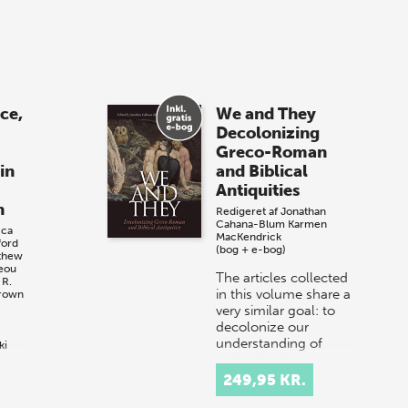
vores nyes…
8 maj 2026
Spar op til 70% til
ace,
We and They
sommer-lagersalg!
Decolonizing
Greco-Roman
Vi gentager succesen og inviterer igen i
in
and Biblical
år til vores store sommer-lagersalg,
Antiquities
så sæt kryds i kalenderen onsdag den
n
Redigeret af
Jonathan
10. j…
Cahana-Blum
Karmen
ca
MacKendrick
ford
(bog + e-bog)
thew
reou
The articles collected
 R.
in this volume share a
Brown
very similar goal: to
decolonize our
understanding of
ki
yrup
antiquity, thus
r
allowing modernity to
249,95 KR.
converse wit…