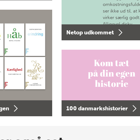
omkostningsfulde
ser ikke ud til, at 
virker særlig godt
Alligevel diskv…
Netop udkommet
agen
100 danmarkshistorier