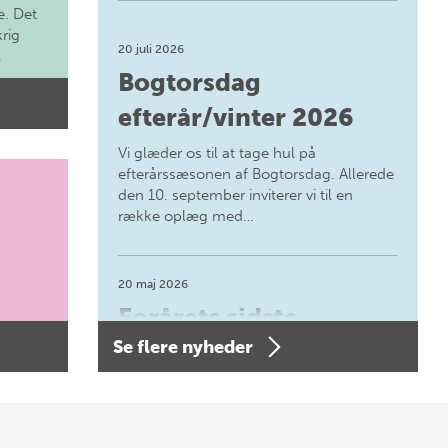
. Det
krig
20 juli 2026
.
Bogtorsdag
efterår/vinter 2026
Vi glæder os til at tage hul på
efterårssæsonen af Bogtorsdag. Allerede
den 10. september inviterer vi til en
række oplæg med…
20 maj 2026
Forårets sidste
Se flere nyheder
Bogtorsdag 11. juni
Forårets sidste Bogtorsdag 11. juni Vær
med, når vi sammen med Det Kgl.
Bibliotek i Aarhus fejrer forfatterne bag