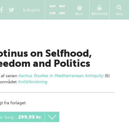
GBP
DKK
In English
EUR
USD
Kurv
Bibliotek
Søg
otinus on Selfhood,
eedom and Politics
 af
serien
Aarhus Studies in Mediterranean Antiquity
(6)
gområdet
Antikforskning
t fra forlaget
 e-bog
:
299,95 kr.