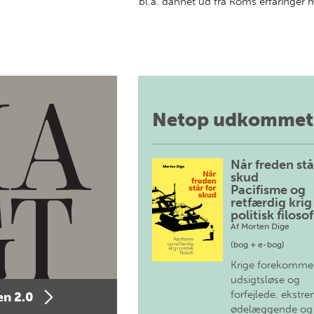
bl.a. dannet ud fra Roms erfaringer
Netop udkommet
Når freden stå
skud
Pacifisme og
retfærdig krig 
politisk filosof
Af
Morten Dige
(bog + e-bog)
Krige forekomme
udsigtsløse og
forfejlede, ekstre
n 2.0
ødelæggende og