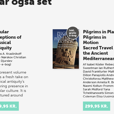
ar også set
ular
Pilgrims in Pl
eptions of
Pilgrims in
ssical
Motion
iquity
Sacred Travel 
the Ancient
s A. Krasilnikoff
e Nørskov
Christian
Mediterranea
 Djurslev
+ e-bog)
Af
Isabel Köster
Rebec
Sweetman
Ian Ruther
David Frankfurter
Mat
present volume
Dillon
Panayiotis And
s a fresh take on
Christoforou
Matthew
ical antiquity’s
Anderson
Amelia R. 
ring presence in
Naomi Koltun-Fromm
Sarah Midford
Yana
ar culture. It is
Tchekhanovets
Simon
ctured around
Coleman
Elisa Uusimä
e key themes –
Redigeret af
Troels M
Kristensen
Anna Colla
o…
9,95 KR.
299,95 KR.
(bog + e-bog)