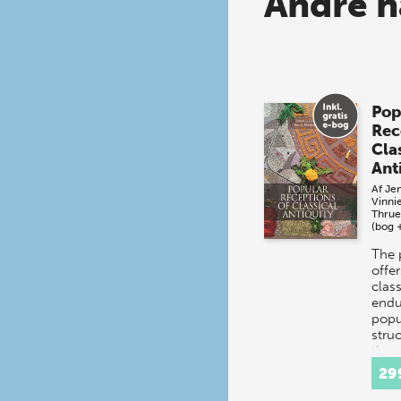
Andre h
Pop
Rec
Cla
Ant
Af
Jen
Vinni
Thrue
(bog 
The 
offer
class
endu
popul
stru
thre
hist
29