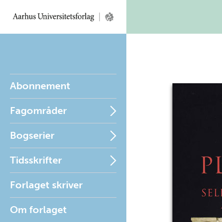
Abonnement
Fagområder
Bogserier
Tidsskrifter
Forlaget skriver
Om forlaget