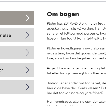
Om bogen
Plotin (ca. 204/5-270 e.Kr.) blev født
græske (hellenistiske) verden. Han st
senere i et felttog mod perserne, hv
nelse
filosofi. Han tog til Rom i 244 e.Kr., 
Plotin er hovedfiguren i ny-platoni
nyt system, hvori det godes idé (Gud
Ene, som kun kan begribes i og ved 
Asger Ousager tager i denne bog fat på
ør
frit eller tvangsmæssigt forudbeste
"Individ" er et andet ord for Selvet,
Kan vi da have del i Guds væsen? Er G
har det for vor indre og ydre frihed?
Her fremdrages alle indicier, der taler 