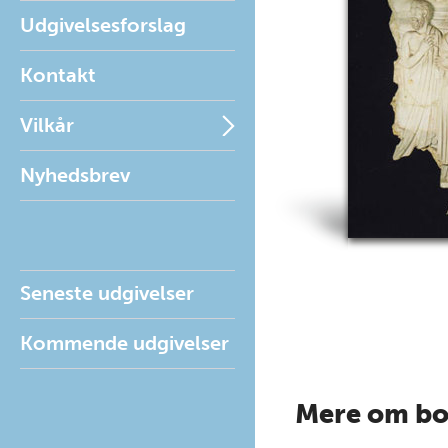
Udgivelsesforslag
Kontakt
Vilkår
Nyhedsbrev
Seneste udgivelser
Kommende udgivelser
Mere om b