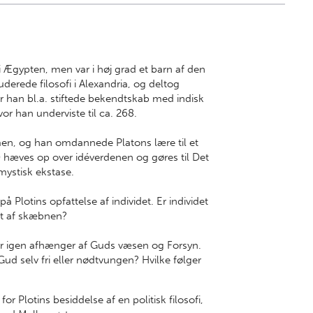
 i Ægypten, men var i høj grad et barn af den
uderede filosofi i Alexandria, og deltog
or han bl.a. stiftede bekendtskab med indisk
hvor han underviste til ca. 268.
smen, og han omdannede Platons lære til et
) hæves op over idéverdenen og gøres til Det
mystisk ekstase.
 Plotins opfattelse af individet. Er individet
mt af skæbnen?
 der igen afhænger af Guds væsen og Forsyn.
ud selv fri eller nødtvungen? Hvilke følger
for Plotins besiddelse af en politisk filosofi,