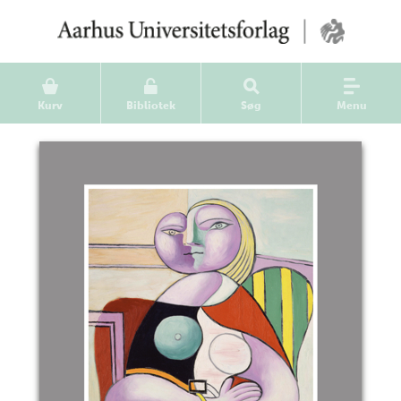
Kurv
Bibliotek
Søg
Menu