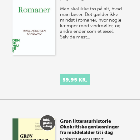
Man skal ikke tro på alt, hvad
man læser. Det gælder ikke
mindst i romaner, hvor nogle
kæmper mod vindmøller, og
andre ender som et æsel.
Selv de mest…
59,95 KR.
Grøn litteraturhistorie
Økokritiske genlæsninger
fra middelalder til i dag
Redigeret af
Jens Lohfert