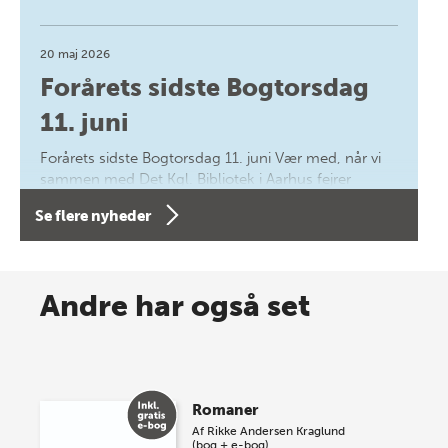
20 maj 2026
Forårets sidste Bogtorsdag
11. juni
Forårets sidste Bogtorsdag 11. juni Vær med, når vi
sammen med Det Kgl. Bibliotek i Aarhus fejrer
forfatterne bag vores nyes…
Se flere nyheder
8 maj 2026
Spar op til 70% til sommer-
Andre har også set
lagersalg!
Vi gentager succesen og inviterer igen i år til vores
store sommer-lagersalg, så sæt kryds i kalenderen
Romaner
onsdag den 10. j…
Af
Rikke Andersen Kraglund
(bog + e-bog)