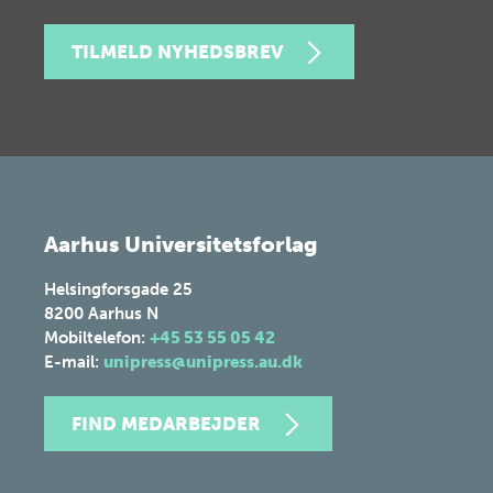
TILMELD NYHEDSBREV
Aarhus Universitetsforlag
Helsingforsgade 25
8200
Aarhus N
Mobiltelefon:
+45 53 55 05 42
E-mail:
unipress@unipress.au.dk
FIND MEDARBEJDER