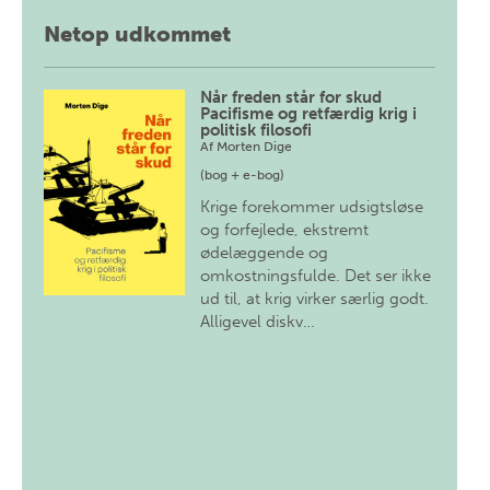
Netop udkommet
Når freden står for skud
Pacifisme og retfærdig krig i
politisk filosofi
Af
Morten Dige
(bog + e-bog)
Krige forekommer udsigtsløse
og forfejlede, ekstremt
ødelæggende og
omkostningsfulde. Det ser ikke
ud til, at krig virker særlig godt.
Alligevel diskv…