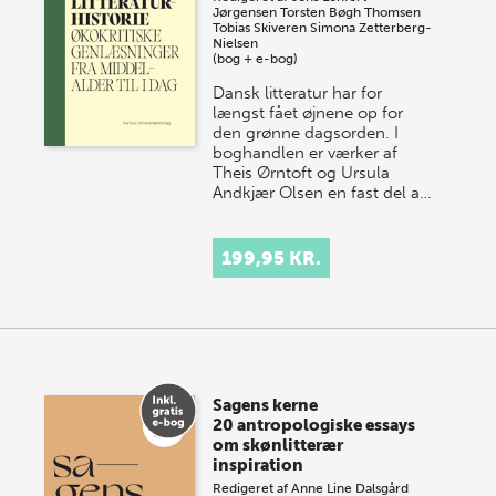
Jørgensen
Torsten Bøgh Thomsen
Tobias Skiveren
Simona Zetterberg-
Nielsen
(bog + e-bog)
Dansk litteratur har for
længst fået øjnene op for
den grønne dagsorden. I
boghandlen er værker af
Theis Ørntoft og Ursula
Andkjær Olsen en fast del a…
199,95 KR.
Sagens kerne
20 antropologiske essays
om skønlitterær
inspiration
Redigeret af
Anne Line Dalsgård