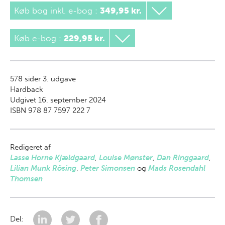
Køb bog inkl. e-bog
:
349,95 kr.
Køb e-bog
:
229,95 kr.
578
sider 3. udgave
Hardback
Udgivet 16. september 2024
ISBN 978 87 7597 222 7
Redigeret af
Lasse Horne Kjældgaard
,
Louise Mønster
,
Dan Ringgaard
,
Lilian Munk Rösing
,
Peter Simonsen
og
Mads Rosendahl
Thomsen
Del: