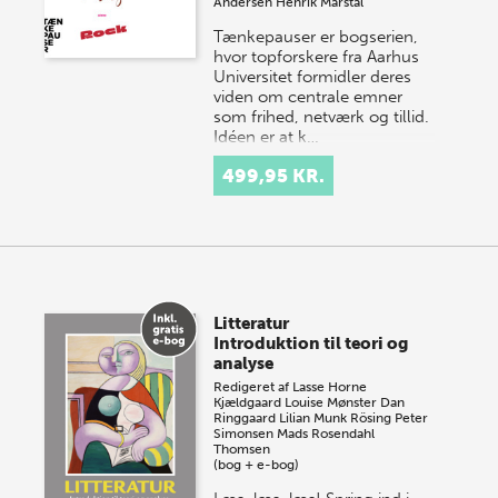
Andersen
Henrik Marstal
Tænkepauser er bogserien,
hvor topforskere fra Aarhus
Universitet formidler deres
viden om centrale emner
som frihed, netværk og tillid.
Idéen er at k…
499,95 KR.
Litteratur
Introduktion til teori og
analyse
Redigeret af
Lasse Horne
Kjældgaard
Louise Mønster
Dan
Ringgaard
Lilian Munk Rösing
Peter
Simonsen
Mads Rosendahl
Thomsen
(bog + e-bog)