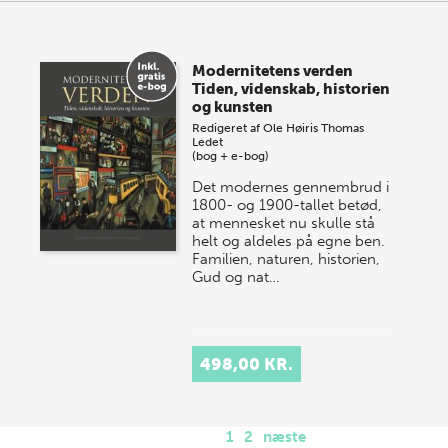
Modernitetens verden
Tiden, videnskab, historien
og kunsten
Redigeret af
Ole Høiris
Thomas
Ledet
(bog + e-bog)
Det modernes gennembrud i
1800- og 1900-tallet betød,
at mennesket nu skulle stå
helt og aldeles på egne ben.
Familien, naturen, historien,
Gud og nat…
498,00 KR.
1
2
næste