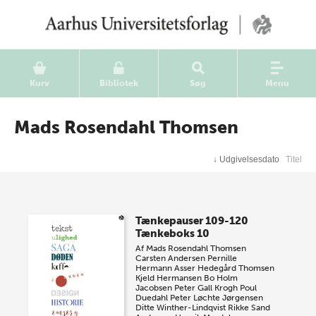
Kurv
Bibliotek
Søg
Menu
Mads Rosendahl Thomsen
↓
Udgivelsesdato
Titel
Tænkepauser 109-120
Tænkeboks 10
Af
Mads Rosendahl Thomsen
Carsten Andersen
Pernille
Hermann
Asser Hedegård Thomsen
Kjeld Hermansen
Bo Holm
Jacobsen
Peter Gall Krogh
Poul
Duedahl
Peter Løchte Jørgensen
Ditte Winther-Lindqvist
Rikke Sand