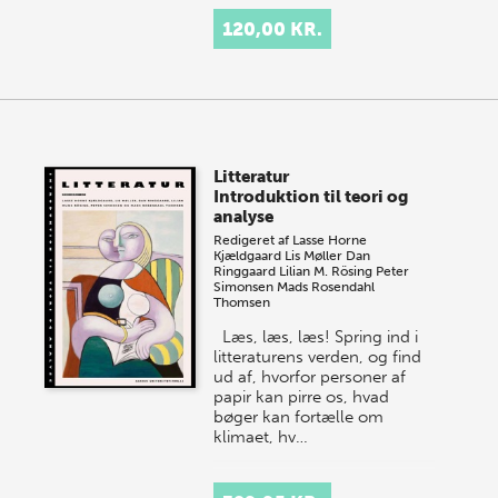
120,00 KR.
Litteratur
Introduktion til teori og
analyse
Redigeret af
Lasse Horne
Kjældgaard
Lis Møller
Dan
Ringgaard
Lilian M. Rösing
Peter
Simonsen
Mads Rosendahl
Thomsen
Læs, læs, læs! Spring ind i
litteraturens verden, og find
ud af, hvorfor personer af
papir kan pirre os, hvad
bøger kan fortælle om
klimaet, hv…