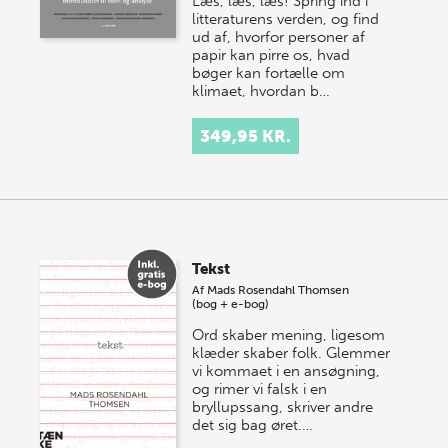
Læs, læs, læs! Spring ind i
litteraturens verden, og find
ud af, hvorfor personer af
papir kan pirre os, hvad
bøger kan fortælle om
klimaet, hvordan b…
349,95 KR.
Tekst
Af
Mads Rosendahl Thomsen
(bog + e-bog)
Ord skaber mening, ligesom
klæder skaber folk. Glemmer
vi kommaet i en ansøgning,
og rimer vi falsk i en
bryllupssang, skriver andre
det sig bag øret.…