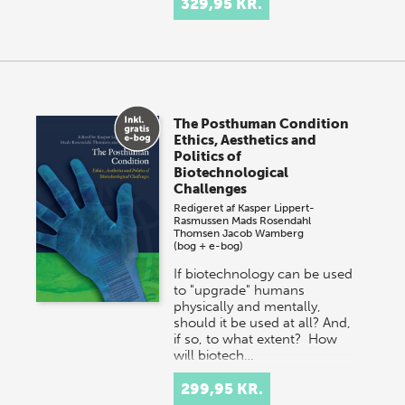
329,95 KR.
The Posthuman Condition
Ethics, Aesthetics and
Politics of
Biotechnological
Challenges
Redigeret af
Kasper Lippert-
Rasmussen
Mads Rosendahl
Thomsen
Jacob Wamberg
(bog + e-bog)
If biotechnology can be used
to "upgrade" humans
physically and mentally,
should it be used at all? And,
if so, to what extent? How
will biotech…
299,95 KR.