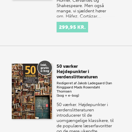
Homer, Cervantes og
Shakespeare. Men også
mange, vi sjældent hører
om. Hâfez, Cortázar,…
299,95 KR.
50 værker
Højdepunkter i
verdenslitteraturen
Redigeret af
Jakob Ladegaard
Dan
Ringgaard
Mads Rosendahl
Thomsen
(bog + e-bog)
50 værker. Højdepunkter i
verdenslitteraturen
introducerer til de
uomgængelige klassikere, til
de populære læserfavoritter
og de mere ukendte