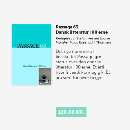
Passage 63
Dansk litteratur i 00'erne
Redigeret af
Stefan Iversen
Louise
Mønster
Mads Rosendahl Thomsen
Det nye nummer af
tidsskriftet Passage gør
status over den danske
litteratur i 00'erne. Et årti
hvor friværdi kom og gik. Et
årti som for alvor begyn…
120,00 KR.