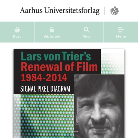
Kurv
Bibliotek
Søg
Menu