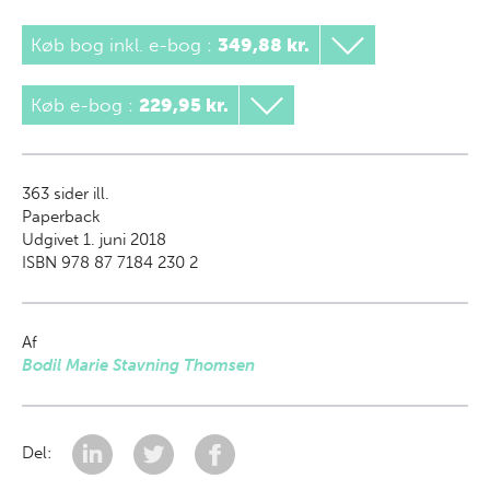
Køb bog inkl. e-bog
:
349,88 kr.
Køb e-bog
:
229,95 kr.
363
sider ill.
Paperback
Udgivet 1. juni 2018
ISBN 978 87 7184 230 2
Af
Bodil Marie Stavning Thomsen
Del: