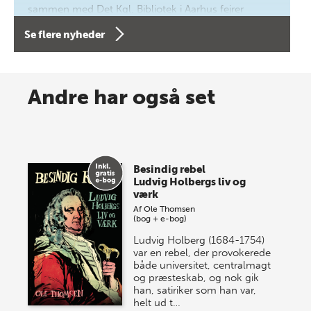
sammen med Det Kgl. Bibliotek i Aarhus fejrer
forfatterne bag vores nyes…
Se flere nyheder
8 maj 2026
Spar op til 70% til sommer-
Andre har også set
lagersalg!
Vi gentager succesen og inviterer igen i år til vores
store sommer-lagersalg, så sæt kryds i kalenderen
Besindig rebel
onsdag den 10. j…
Ludvig Holbergs liv og
værk
Af
Ole Thomsen
(bog + e-bog)
Ludvig Holberg (1684-1754)
var en rebel, der provokerede
både universitet, centralmagt
og præsteskab, og nok gik
han, satiriker som han var,
helt ud t…