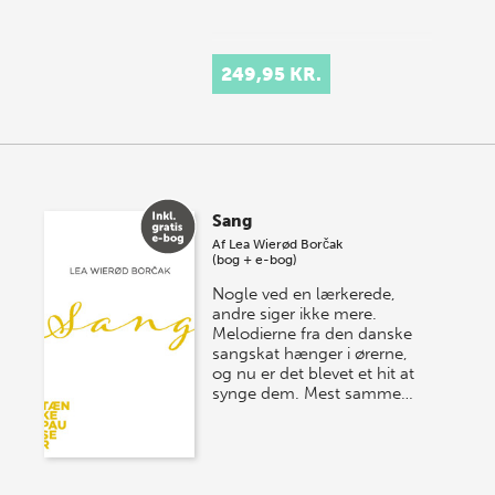
249,95 KR.
Sang
Af
Lea Wierød Borčak
(bog + e-bog)
Nogle ved en lærkerede,
andre siger ikke mere.
Melodierne fra den danske
sangskat hænger i ørerne,
og nu er det blevet et hit at
synge dem. Mest samme…