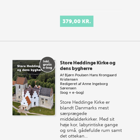
379,00 KR.
Store Heddinge Kirke og
dens bygherre
Af
Bjørn Poulsen
Hans Krongaard
Kristensen
Redigeret af
Anne Ingeborg
Sørensen
(bog + e-bog)
Store Heddinge Kirke er
blandt Danmarks mest
særprægede
middelalderkirker. Med sit
høje kor, labyrintiske gange
og små, gådefulde rum samt
det ottekan…