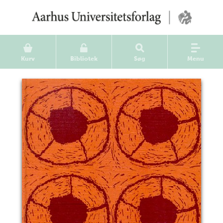
Kurv
Bibliotek
Søg
Menu