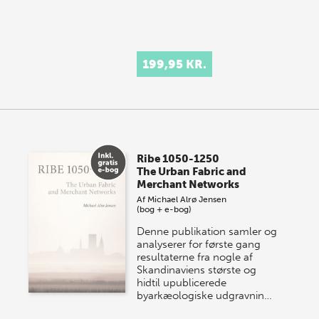
199,95 KR.
Ribe 1050-1250
The Urban Fabric and
Merchant Networks
Af
Michael Alrø Jensen
(bog + e-bog)
Denne publikation samler og
analyserer for første gang
resultaterne fra nogle af
Skandinaviens største og
hidtil upublicerede
byarkæologiske udgravnin…