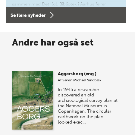
sammen med Det Kgl. Bibliotek i Aarhus fejrer
forfatterne bag vores nyes…
Se flere nyheder
8 maj 2026
Spar op til 70% til sommer-
Andre har også set
lagersalg!
Vi gentager succesen og inviterer igen i år til vores
store sommer-lagersalg, så sæt kryds i kalenderen
Aggersborg (eng.)
onsdag den 10. j…
Af
Søren Michael Sindbæk
In 1945 a researcher
discovered an old
archaeological survey plan at
the National Museum in
Copenhagen. The circular
earthwork on the plan
looked exac…