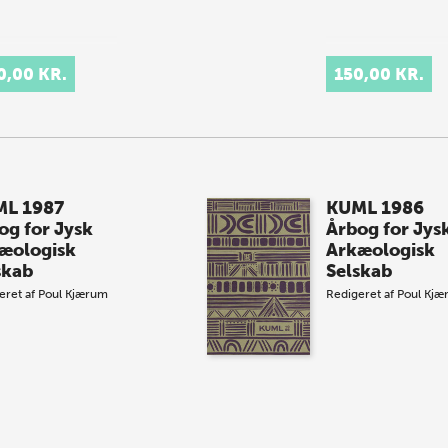
0,00 KR.
150,00 KR.
L 1987
KUML 1986
og for Jysk
Årbog for Jys
æologisk
Arkæologisk
skab
Selskab
eret af
Poul Kjærum
Redigeret af
Poul Kjæ