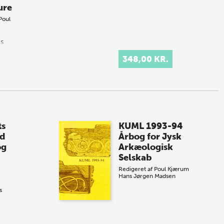
ure
Poul
ns
348,00 KR.
n
 a
of
ting
ll
ts
KUML 1993-94
d
Årbog for Jysk
og
Arkæologisk
Selskab
Redigeret af
Poul Kjærum
Hans Jørgen Madsen
s