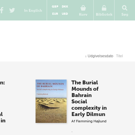
GBP
DKK
In English
EUR
USD
Kurv
Bibliotek
Søg
↓
Udgivelsesdato
Titel
n:
The Burial
Mounds of
Bahrain
Social
complexity in
l
Early Dilmun
 in
Af
Flemming Højlund
.