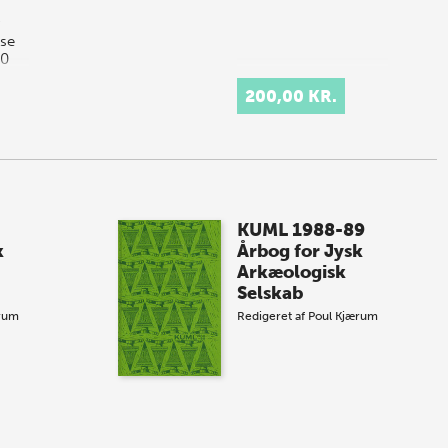
lse
50
es
200,00 KR.
KUML 1988-89
k
Årbog for Jysk
Arkæologisk
Selskab
rum
Redigeret af
Poul Kjærum