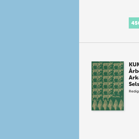
45
KUM
Årb
Ark
Sel
Redig