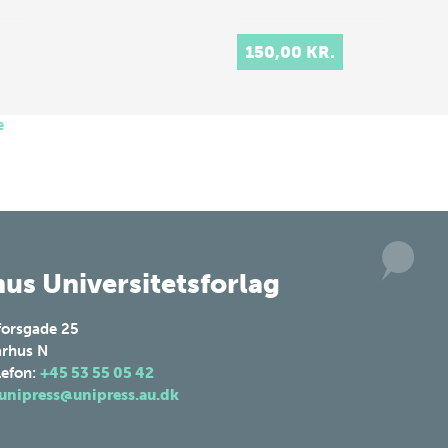
150,00 KR.
e
us Universitetsforlag
forsgade 25
rhus N
lefon:
+45 53 55 05 42
unipress@unipress.au.dk