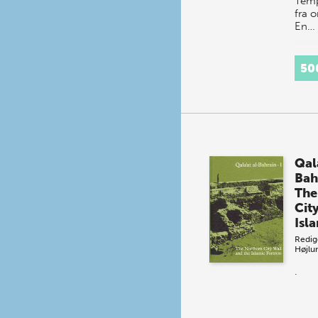
Temp
fra 
En…
50
Qala
Bah
The
Cit
Isl
Redig
Højlu
.