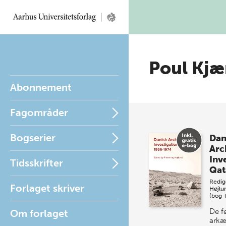
Poul Kj
Abonnement
Fagområder
Bogserier
Dan
Arc
Inve
Tidsskrifter
Qat
Redig
Forlaget skriver
Højlu
(bog 
De f
Om forlaget
arkæ