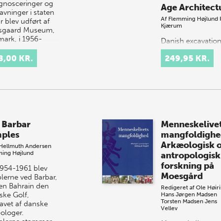
gnosceringer og
Age Architect
avninger i staten
Af
Flemming Højlund
r blev udført af
Kjærum
sgaard Museum,
ark, i 1956-
Danish excavatio
. Et bind om
1958-1963 on the
alderplad…
8,00 KR.
249,95 KR.
island of Failaka i
Kuwait uncovered
small community 
Dilmun traders da
to the 2nd
millennium BC. Te
F3…
 Barbar
Menneskelive
ples
mangfoldighe
Arkæologisk 
Hellmuth Andersen
ing Højlund
antropologisk
forskning på
1954-1961 blev
Moesgård
lerne ved Barbar,
en Bahrain den
Redigeret af
Ole Høiri
ske Golf,
Hans Jørgen Madsen
Torsten Madsen
Jens
avet af danske
Vellev
ologer.