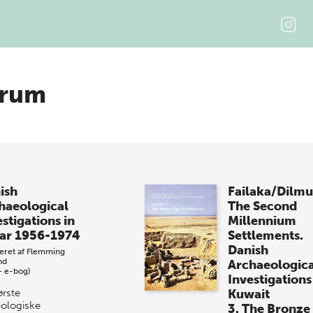
ærum
ish
Failaka/Dilmu
haeological
The Second
stigations in
Millennium
ar 1956-1974
Settlements.
Danish
eret af
Flemming
nd
Archaeologica
+ e-bog)
Investigations
ørste
Kuwait
ologiske
3. The Bronze