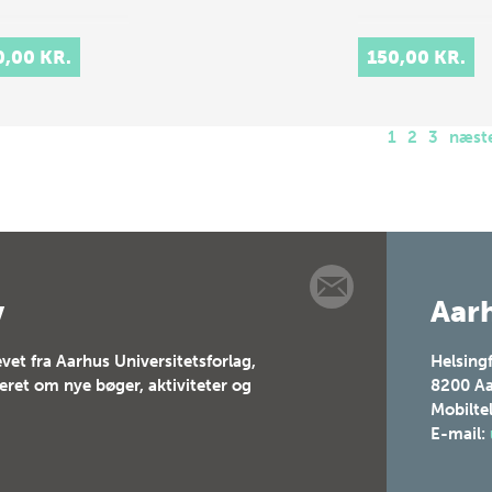
0,00 KR.
150,00 KR.
1
2
3
næst
v
Aarh
vet fra Aarhus Universitetsforlag,
Helsing
teret om nye bøger, aktiviteter og
8200
Aa
Mobilte
E-mail: