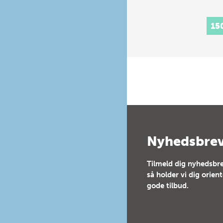
15
Nyhedsbre
Tilmeld dig nyhedsbre
så holder vi dig orien
gode tilbud.