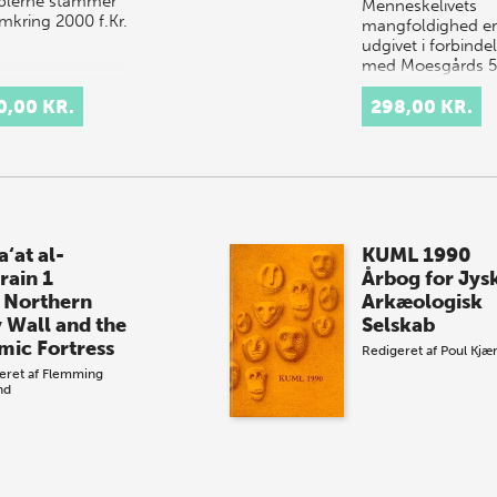
lerne stammer
Menneskelivets
omkring 2000 f.Kr.
mangfoldighed er
udgivet i forbinde
med Moesgårds 
års jubilæum. I 42
0,00 KR.
artikler præsenter
298,00 KR.
centrale
forskningsemner
inden for arkæ…
‘at al-
KUML 1990
rain 1
Årbog for Jys
 Northern
Arkæologisk
y Wall and the
Selskab
amic Fortress
Redigeret af
Poul Kjæ
eret af
Flemming
nd