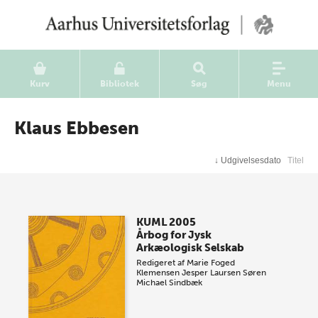
Kurv
Bibliotek
Søg
Menu
Klaus Ebbesen
↓
Udgivelsesdato
Titel
KUML 2005
Årbog for Jysk
Arkæologisk Selskab
Redigeret af
Marie Foged
Klemensen
Jesper Laursen
Søren
Michael Sindbæk