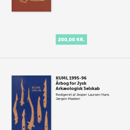
200,00 KR.
KUML 1995-96
Årbog for Jysk
Arkæologisk Selskab
Redigeret af
Jesper Laursen
Hans
Jørgen Madsen