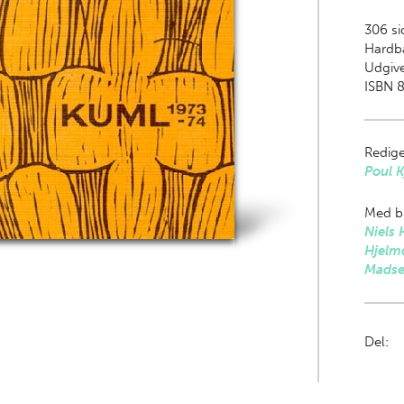
306
sid
Hardb
Udgive
ISBN 8
Redige
Poul 
Med bi
Niels 
Hjelm
Mads
Del: