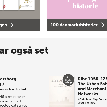
agen
100 danmarkshistorier
ar også set
ersborg
Ribe 1050-12
.)
The Urban Fab
and Merchant
ren Michael Sindbæk
Networks
945 a researcher
Af
Michael Alrø Jense
overed an old
(bog + e-bog)
aeological survey