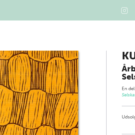
KU
Årb
Sel
En del
Selsk
Udsolg