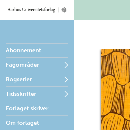
Abonnement
Fagområder
Bogserier
Tidsskrifter
Forlaget skriver
Om forlaget