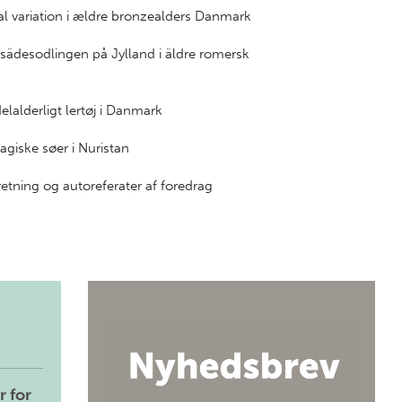
al variation i ældre bronzealders Danmark
 sädesodlingen på Jylland i äldre romersk
alderligt lertøj i Danmark
giske søer i Nuristan
tning og autoreferater af foredrag
r for