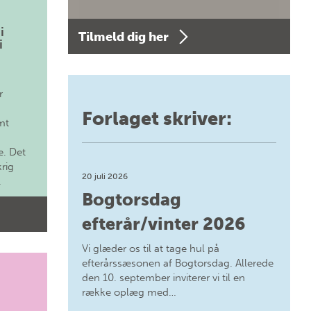
i
Tilmeld dig her
i
r
Forlaget skriver:
mt
. Det
krig
20 juli 2026
.
Bogtorsdag
efterår/vinter 2026
Vi glæder os til at tage hul på
efterårssæsonen af Bogtorsdag. Allerede
den 10. september inviterer vi til en
række oplæg med…