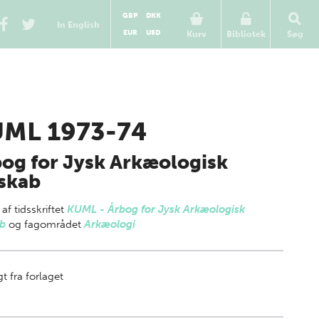
GBP
DKK
In English
EUR
USD
Kurv
Bibliotek
Søg
ML 1973-74
og for Jysk Arkæologisk
skab
 af
tidsskriftet
KUML - Årbog for Jysk Arkæologisk
ab
og fagområdet
Arkæologi
t fra forlaget