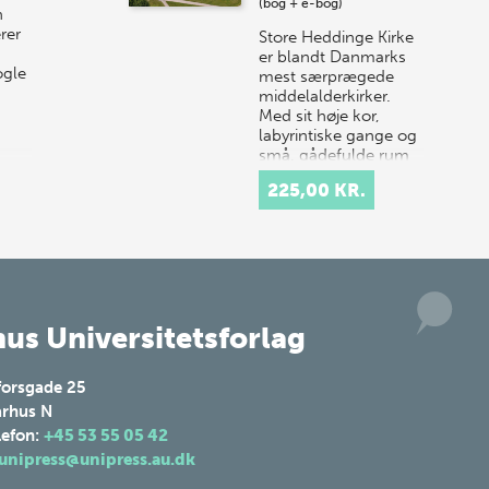
(bog + e-bog)
n
rer
Store Heddinge Kirke
er blandt Danmarks
ogle
mest særprægede
middelalderkirker.
Med sit høje kor,
labyrintiske gange og
små, gådefulde rum
samt det ottekan…
225,00 KR.
us Universitetsforlag
forsgade 25
rhus N
lefon:
+45 53 55 05 42
unipress@unipress.au.dk