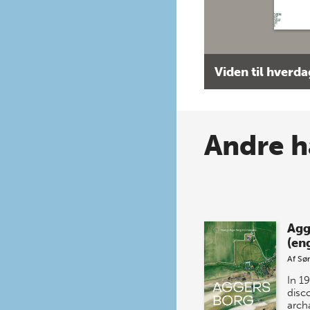
Viden til hverd
Andre h
Agg
(eng
Af
Sø
In 1
disc
arch