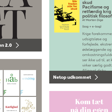
skud
Pacifisme og
retfærdig krig 
politisk filosof
Af
Morten Dige
(bog + e-bog)
Krige forekomme
udsigtsløse og
forfejlede, ekstre
n 2.0
ødelæggende og
omkostningsfulde
ser ikke ud til, at 
virker særlig godt
Alligevel diskv…
Netop udkommet