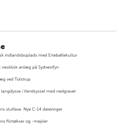
se
ysk indlandsboplads med Ertebøllekultur
t neolitisk anlæg på Sydvestfyn
læg ved Tolstrup
en langdysse i Vendsyssel med nedgravet
ns slutfase. Nye C-14 dateringer
ns flintøkser og -mejsler