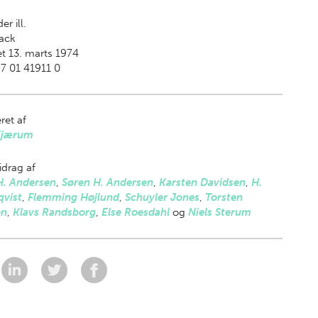
er ill.
ack
t 13. marts 1974
7 01 41911 0
ret af
Kjærum
drag af
H. Andersen
,
Søren H. Andersen
,
Karsten Davidsen
,
H.
qvist
,
Flemming Højlund
,
Schuyler Jones
,
Torsten
en
,
Klavs Randsborg
,
Else Roesdahl
og
Niels Sterum