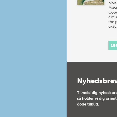
plan
Mus
Cope
circ
the 
exa
19
Nyhedsbre
Tilmeld dig nyhedsbre
så holder vi dig orien
gode tilbud.