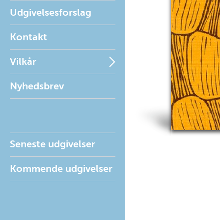
Udgivelsesforslag
Kontakt
Vilkår
Nyhedsbrev
Seneste udgivelser
Kommende udgivelser