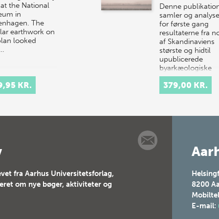
 at the National
Denne publikatio
eum in
samler og analyse
nhagen. The
for første gang
ular earthwork on
resultaterne fra n
plan looked
af Skandinaviens
c…
største og hidtil
upublicerede
byarkæologiske
udgravnin…
9,95 KR.
379,00 KR.
v
Aarh
vet fra Aarhus Universitetsforlag,
Helsing
teret om nye bøger, aktiviteter og
8200
Aa
Mobilte
E-mail: