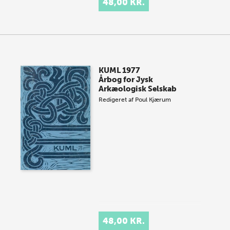
48,00 KR.
KUML 1977
Årbog for Jysk
Arkæologisk Selskab
Redigeret af
Poul Kjærum
48,00 KR.