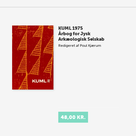
KUML 1975
Årbog for Jysk
Arkæologisk Selskab
Redigeret af
Poul Kjærum
48,00 KR.