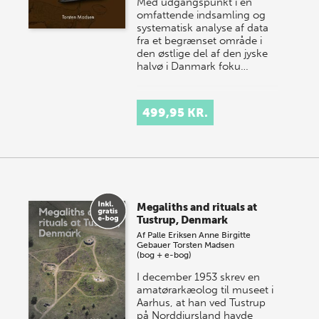
Med udgangspunkt i en
omfattende indsamling og
systematisk analyse af data
fra et begrænset område i
den østlige del af den jyske
halvø i Danmark foku…
499,95 KR.
Megaliths and rituals at
Tustrup, Denmark
Af
Palle Eriksen
Anne Birgitte
Gebauer
Torsten Madsen
(bog + e-bog)
I december 1953 skrev en
amatørarkæolog til museet i
Aarhus, at han ved Tustrup
på Norddjursland havde