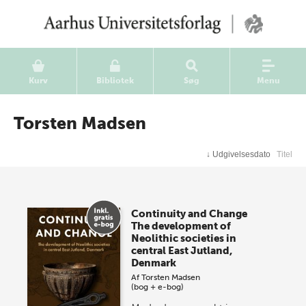
Kurv
Bibliotek
Søg
Menu
Torsten Madsen
↓
Udgivelsesdato
Titel
Continuity and Change
The development of
Neolithic societies in
central East Jutland,
Denmark
Af
Torsten Madsen
(bog + e-bog)