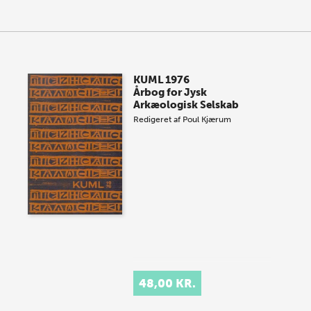
KUML 1976
Årbog for Jysk
Arkæologisk Selskab
Redigeret af
Poul Kjærum
48,00 KR.