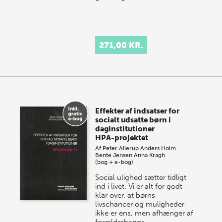
271,00 KR.
Effekter af indsatser for
socialt udsatte børn i
daginstitutioner
HPA-projektet
Af
Peter Allerup
Anders Holm
Bente Jensen
Anna Kragh
(bog + e-bog)
Social ulighed sætter tidligt
ind i livet. Vi er alt for godt
klar over, at børns
livschancer og muligheder
ikke er ens, men afhænger af
forældrebaggr…