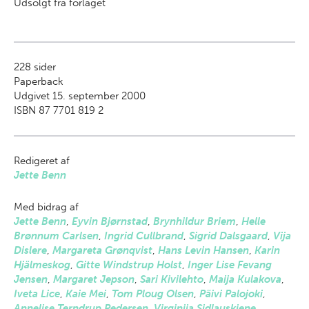
Udsolgt fra forlaget
228
sider
Paperback
Udgivet 15. september 2000
ISBN 87 7701 819 2
Redigeret af
Jette Benn
Med bidrag af
Jette Benn
,
Eyvin Bjørnstad
,
Brynhildur Briem
,
Helle
Brønnum Carlsen
,
Ingrid Cullbrand
,
Sigrid Dalsgaard
,
Vija
Dislere
,
Margareta Grønqvist
,
Hans Levin Hansen
,
Karin
Hjälmeskog
,
Gitte Windstrup Holst
,
Inger Lise Fevang
Jensen
,
Margaret Jepson
,
Sari Kivilehto
,
Maija Kulakova
,
Iveta Lice
,
Kaie Mei
,
Tom Ploug Olsen
,
Päivi Palojoki
,
Annelise Terndrup Pedersen
,
Virginija Sidlauskiene
,