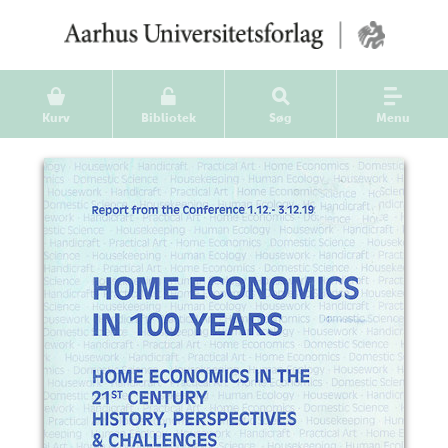
Kurv
Bibliotek
Søg
Menu