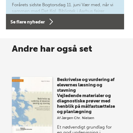
Forårets sidste Bogtorsdag 11. juni Vær med, når vi
sammen med Det Kgl. Bibliotek i Aarhus fejrer
forfatterne bag vores nyes…
Se flere nyheder
8 maj 2026
Spar op til 70% til sommer-
Andre har også set
lagersalg!
Vi gentager succesen og inviterer igen i år til vores
store sommer-lagersalg, så sæt kryds i kalenderen
Beskrivelse og vurdering af
onsdag den 10. j…
elevernes læsning og
stavning
Vejledende materialer og
diagnostiske prøver med
henblik på målfastsættelse
og planlægning
Af
Jørgen Chr. Nielsen
Et nødvendigt grundlag for
en god undervisning i